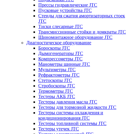
Прессы гидравлические JTC
Пусковые устройства JTC
Стенды для сжатия амортизаторных стоек
JTC
Тиски слесарные JTC
Трансмиссионные стойки и домкраты JTC
Шиномонтажное оборудование JTC
Диагностическое оборудование
Бороскопы JTC
Дымогенераторы JTC
Компрессометры JTC
Манометры шинные JTC
Мультиметры JTC
Рефрактометры JTC
Стетоскопы JTC
Стробоскопы JTC
Термометры JTC
Тестеры АКБ JTC
Тестеры давления масла JTC
Тестеры для тормозной жидкости JTC
Тестеры системы охлаждения и
кондиционирования JTC
Тестеры топливной системы JTC
Тестеры утечек JTC