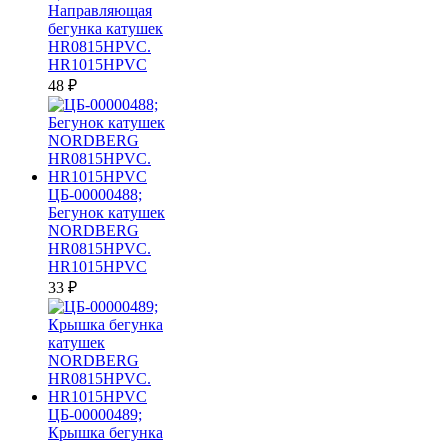
Направляющая
бегунка катушек
HR0815HPVC.
HR1015HPVC
48
₽
ЦБ-00000488;
Бегунок катушек
NORDBERG
HR0815HPVC.
HR1015HPVC
33
₽
ЦБ-00000489;
Крышка бегунка