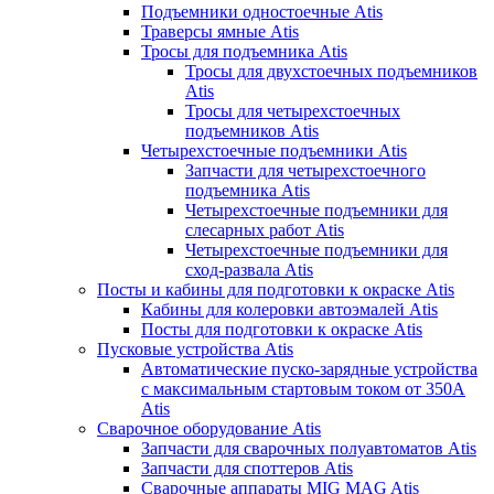
Подъемники одностоечные Atis
Траверсы ямные Atis
Тросы для подъемника Atis
Тросы для двухстоечных подъемников
Atis
Тросы для четырехстоечных
подъемников Atis
Четырехстоечные подъемники Atis
Запчасти для четырехстоечного
подъемника Atis
Четырехстоечные подъемники для
слесарных работ Atis
Четырехстоечные подъемники для
сход-развала Atis
Посты и кабины для подготовки к окраске Atis
Кабины для колеровки автоэмалей Atis
Посты для подготовки к окраске Atis
Пусковые устройства Atis
Автоматические пуско-зарядные устройства
с максимальным стартовым током от 350А
Atis
Сварочное оборудование Atis
Запчасти для сварочных полуавтоматов Atis
Запчасти для споттеров Atis
Сварочные аппараты MIG MAG Atis