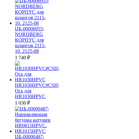
ЦБ-00006955;
NORDBERG
КОРПУС для
шлангов 2115-
10. 2125-08
1 740
₽
HR1030HPVC#CSH;
Ось для
HR1030HPVC
1 030
₽
ЦБ-00000487;