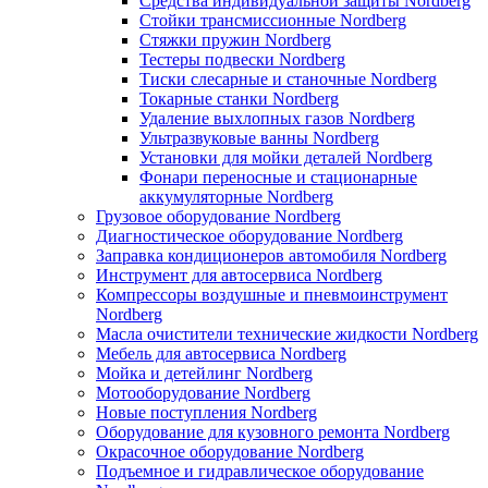
Средства индивидуальной защиты Nordberg
Стойки трансмиссионные Nordberg
Стяжки пружин Nordberg
Тестеры подвески Nordberg
Тиски слесарные и станочные Nordberg
Токарные станки Nordberg
Удаление выхлопных газов Nordberg
Ультразвуковые ванны Nordberg
Установки для мойки деталей Nordberg
Фонари переносные и стационарные
аккумуляторные Nordberg
Грузовое оборудование Nordberg
Диагностическое оборудование Nordberg
Заправка кондиционеров автомобиля Nordberg
Инструмент для автосервиса Nordberg
Компрессоры воздушные и пневмоинструмент
Nordberg
Масла очистители технические жидкости Nordberg
Мебель для автосервиса Nordberg
Мойка и детейлинг Nordberg
Мотооборудование Nordberg
Новые поступления Nordberg
Оборудование для кузовного ремонта Nordberg
Окрасочное оборудование Nordberg
Подъемное и гидравлическое оборудование