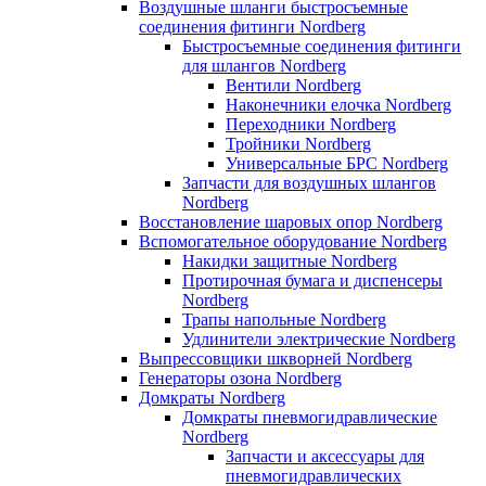
Воздушные шланги быстросъемные
соединения фитинги Nordberg
Быстросъемные соединения фитинги
для шлангов Nordberg
Вентили Nordberg
Наконечники елочка Nordberg
Переходники Nordberg
Тройники Nordberg
Универсальные БРС Nordberg
Запчасти для воздушных шлангов
Nordberg
Восстановление шаровых опор Nordberg
Вспомогательное оборудование Nordberg
Накидки защитные Nordberg
Протирочная бумага и диспенсеры
Nordberg
Трапы напольные Nordberg
Удлинители электрические Nordberg
Выпрессовщики шкворней Nordberg
Генераторы озона Nordberg
Домкраты Nordberg
Домкраты пневмогидравлические
Nordberg
Запчасти и аксессуары для
пневмогидравлических