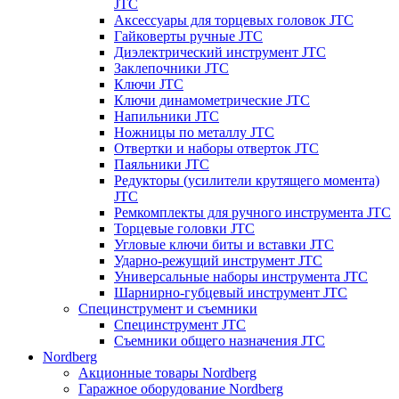
JTC
Аксессуары для торцевых головок JTC
Гайковерты ручные JTC
Диэлектрический инструмент JTC
Заклепочники JTC
Ключи JTC
Ключи динамометрические JTC
Напильники JTC
Ножницы по металлу JTC
Отвертки и наборы отверток JTC
Паяльники JTC
Редукторы (усилители крутящего момента)
JTC
Ремкомплекты для ручного инструмента JTC
Торцевые головки JTC
Угловые ключи биты и вставки JTC
Ударно-режущий инструмент JTC
Универсальные наборы инструмента JTC
Шарнирно-губцевый инструмент JTC
Специнструмент и съемники
Специнструмент JTC
Съемники общего назначения JTC
Nordberg
Акционные товары Nordberg
Гаражное оборудование Nordberg