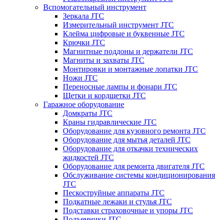
Вспомогательный инструмент
Зеркала JTC
Измерительный инструмент JTC
Клейма цифровые и буквенные JTC
Крючки JTC
Магнитные поддоны и держатели JTC
Магниты и захваты JTC
Монтировки и монтажные лопатки JTC
Ножи JTC
Переносные лампы и фонари JTC
Щетки и кордщетки JTC
Гаражное оборудование
Домкраты JTC
Краны гидравлические JTC
Оборудование для кузовного ремонта JTC
Оборудование для мытья деталей JTC
Оборудование для откачки технических
жидкостей JTC
Оборудование для ремонта двигателя JTC
Обслуживание системы кондиционирования
JTC
Пескоструйные аппараты JTC
Подкатные лежаки и стулья JTC
Подставки страховочные и упоры JTC
Подъемники JTC