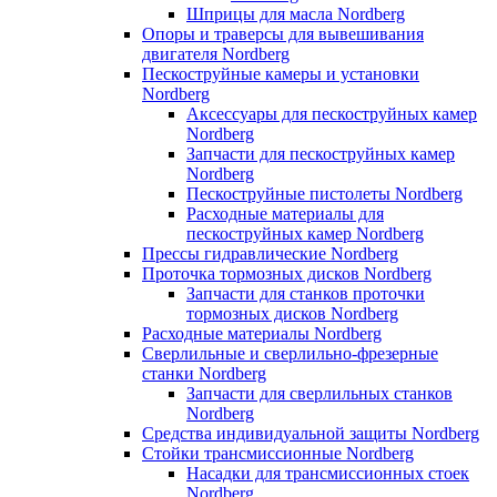
Шприцы для масла Nordberg
Опоры и траверсы для вывешивания
двигателя Nordberg
Пескоструйные камеры и установки
Nordberg
Аксессуары для пескоструйных камер
Nordberg
Запчасти для пескоструйных камер
Nordberg
Пескоструйные пистолеты Nordberg
Расходные материалы для
пескоструйных камер Nordberg
Прессы гидравлические Nordberg
Проточка тормозных дисков Nordberg
Запчасти для станков проточки
тормозных дисков Nordberg
Расходные материалы Nordberg
Сверлильные и сверлильно-фрезерные
станки Nordberg
Запчасти для сверлильных станков
Nordberg
Средства индивидуальной защиты Nordberg
Стойки трансмиссионные Nordberg
Насадки для трансмиссионных стоек
Nordberg