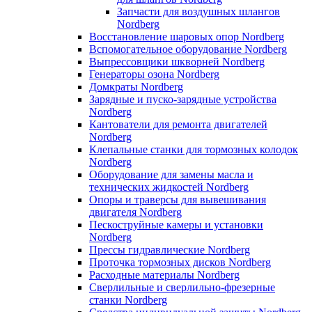
Запчасти для воздушных шлангов
Nordberg
Восстановление шаровых опор Nordberg
Вспомогательное оборудование Nordberg
Выпрессовщики шкворней Nordberg
Генераторы озона Nordberg
Домкраты Nordberg
Зарядные и пуско-зарядные устройства
Nordberg
Кантователи для ремонта двигателей
Nordberg
Клепальные станки для тормозных колодок
Nordberg
Оборудование для замены масла и
технических жидкостей Nordberg
Опоры и траверсы для вывешивания
двигателя Nordberg
Пескоструйные камеры и установки
Nordberg
Прессы гидравлические Nordberg
Проточка тормозных дисков Nordberg
Расходные материалы Nordberg
Сверлильные и сверлильно-фрезерные
станки Nordberg