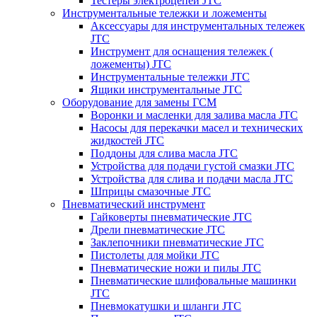
Тестеры электроцепей JTC
Инструментальные тележки и ложементы
Аксессуары для инструментальных тележек
JTC
Инструмент для оснащения тележек (
ложементы) JTC
Инструментальные тележки JTC
Ящики инструментальные JTC
Оборудование для замены ГСМ
Воронки и масленки для залива масла JTC
Насосы для перекачки масел и технических
жидкостей JTC
Поддоны для слива масла JTC
Устройства для подачи густой смазки JTC
Устройства для слива и подачи масла JTC
Шприцы смазочные JTC
Пневматический инструмент
Гайковерты пневматические JTC
Дрели пневматические JTC
Заклепочники пневматические JTC
Пистолеты для мойки JTC
Пневматические ножи и пилы JTC
Пневматические шлифовальные машинки
JTC
Пневмокатушки и шланги JTC