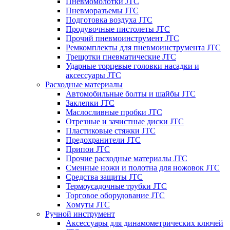
Пневмомолотки JTC
Пневморазъемы JTC
Подготовка воздуха JTC
Продувочные пистолеты JTC
Прочий пневмоинструмент JTC
Ремкомплекты для пневмоинструмента JTC
Трещотки пневматические JTC
Ударные торцевые головки насадки и
аксессуары JTC
Расходные материалы
Автомобильные болты и шайбы JTC
Заклепки JTC
Маслосливные пробки JTC
Отрезные и зачистные диски JTC
Пластиковые стяжки JTC
Предохранители JTC
Припои JTC
Прочие расходные материалы JTC
Сменные ножи и полотна для ножовок JTC
Средства защиты JTC
Термоусадочные трубки JTC
Торговое оборудование JTC
Хомуты JTC
Ручной инструмент
Аксессуары для динамометрических ключей