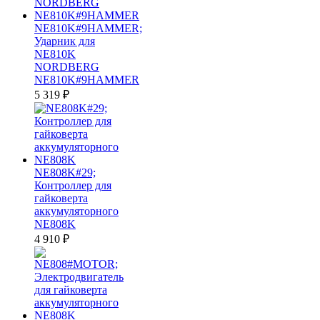
NE810K#9HAMMER;
Ударник для
NE810K
NORDBERG
NE810K#9HAMMER
5 319
₽
NE808K#29;
Контроллер для
гайковерта
аккумуляторного
NE808K
4 910
₽