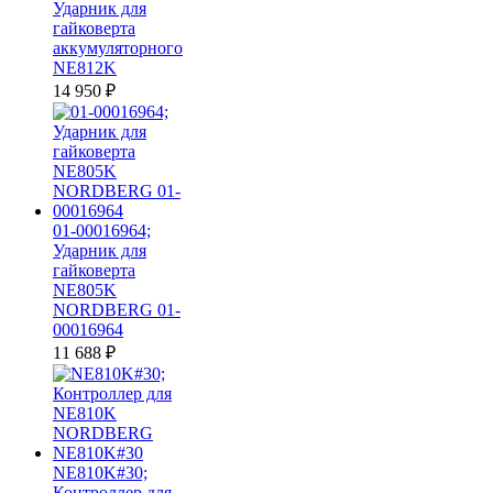
Ударник для
гайковерта
аккумуляторного
NE812K
14 950
₽
01-00016964;
Ударник для
гайковерта
NE805K
NORDBERG 01-
00016964
11 688
₽
NE810K#30;
Контроллер для