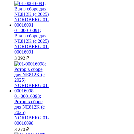
01-00016091;
Вал в сборе для
NE812K (c 2025)
NORDBERG 01-
00016091
3 392
₽
01-00016098;
Ротор в сборе
для NE812K (c
2025)
NORDBERG 01-
00016098
3 270
₽