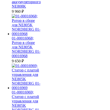
аккумуляторного
NE808K
9 960
₽
01-00016968;
Ротор в сборе
для NE805K
NORDBERG 01-
00016968
9 650
₽
01-00016969;
Статор с платой
управления для
NE805K
NORDBERG 01-