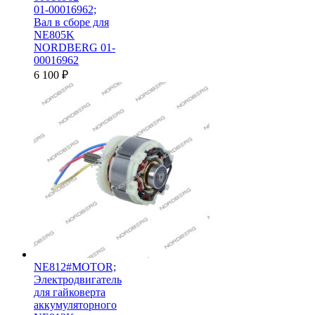
01-00016962;
Вал в сборе для
NE805K
NORDBERG 01-
00016962
6 100
₽
NE812#MOTOR;
Электродвигатель
для гайковерта
аккумуляторного