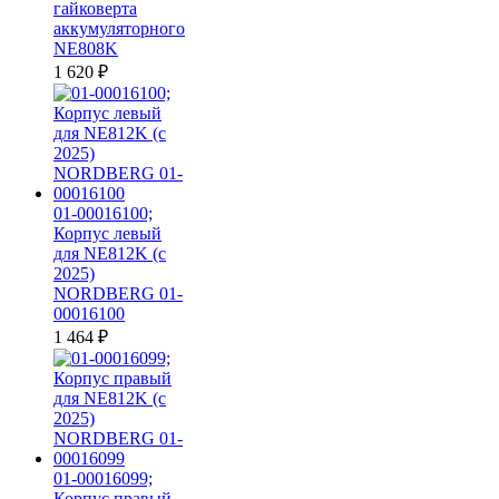
гайковерта
аккумуляторного
NE808K
1 620
₽
01-00016100;
Корпус левый
для NE812K (c
2025)
NORDBERG 01-
00016100
1 464
₽
01-00016099;
Корпус правый