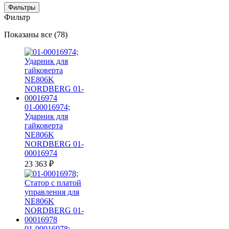
Фильтры
Фильтр
Цены:
Показаны все (78)
по
убыванию
01-00016974;
Ударник для
гайковерта
NE806K
NORDBERG 01-
00016974
23 363
₽
01-00016978;