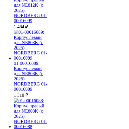
для NE812K (c
2025)
NORDBERG 01-
00016099
1 464
₽
01-00016089;
Корпус левый
для NE808K (c
2025)
NORDBERG 01-
00016089
1 318
₽