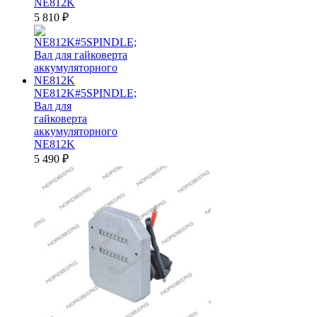
NE812K
5 810
₽
NE812K#5SPINDLE;
Вал для
гайковерта
аккумуляторного
NE812K
5 490
₽