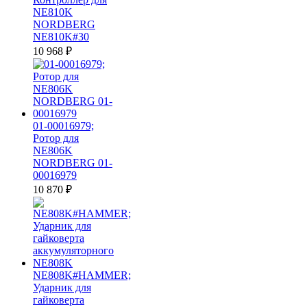
NE810K
NORDBERG
NE810K#30
10 968
₽
01-00016979;
Ротор для
NE806K
NORDBERG 01-
00016979
10 870
₽
NE808K#HAMMER;
Ударник для
гайковерта