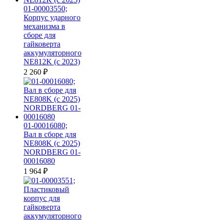
01-00003550;
Корпус ударного
механизма в
сборе для
гайковерта
аккумуляторного
NE812K (с 2023)
2 260
₽
01-00016080;
Вал в сборе для
NE808K (c 2025)
NORDBERG 01-
00016080
1 964
₽