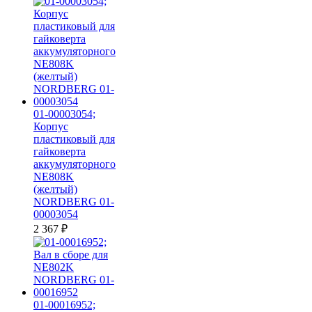
01-00003054;
Корпус
пластиковый для
гайковерта
аккумуляторного
NE808K
(желтый)
NORDBERG 01-
00003054
2 367
₽
01-00016952;