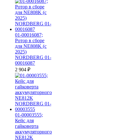
01-00016087;
Ротор в сборе
для NE808K (c
2025)
NORDBERG 01-
00016087
2 904
₽
01-00003555;
Кейс для
гайковерта
аккумуляторного
NE812K