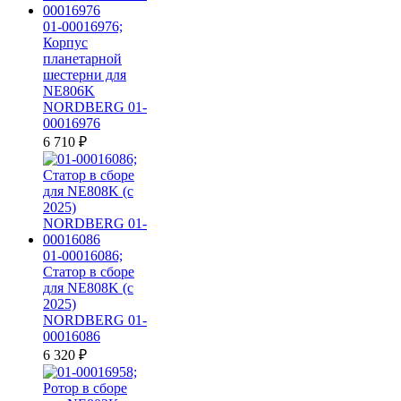
01-00016976;
Корпус
планетарной
шестерни для
NE806K
NORDBERG 01-
00016976
6 710
₽
01-00016086;
Статор в сборе
для NE808K (c
2025)
NORDBERG 01-
00016086
6 320
₽