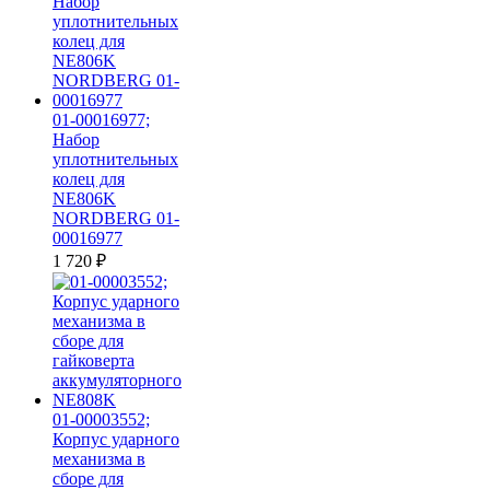
01-00016977;
Набор
уплотнительных
колец для
NE806K
NORDBERG 01-
00016977
1 720
₽
01-00003552;
Корпус ударного
механизма в
сборе для