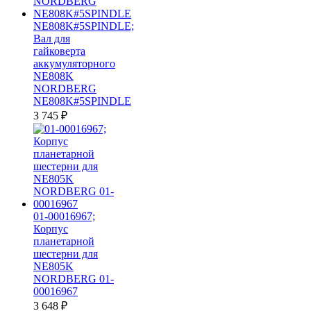
NE808K#5SPINDLE;
Вал для
гайковерта
аккумуляторного
NE808K
NORDBERG
NE808K#5SPINDLE
3 745
₽
01-00016967;
Корпус
планетарной
шестерни для
NE805K
NORDBERG 01-
00016967
3 648
₽