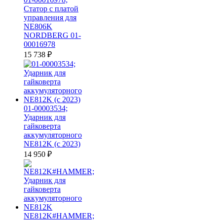
Статор с платой
управления для
NE806K
NORDBERG 01-
00016978
15 738
₽
01-00003534;
Ударник для
гайковерта
аккумуляторного
NE812K (с 2023)
14 950
₽
NE812K#HAMMER;