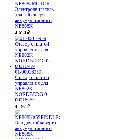
NE808#MOTOR;
Электродвигатель
для гайковерта
аккумуляторного
NE808K
4 650
₽
01-00016959;
Статор с платой
управления для
NE802K
NORDBERG 01-
00016959
4 197
₽