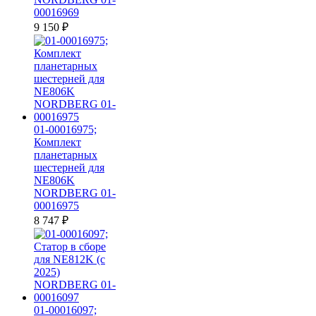
00016969
9 150
₽
01-00016975;
Комплект
планетарных
шестерней для
NE806K
NORDBERG 01-
00016975
8 747
₽
01-00016097;