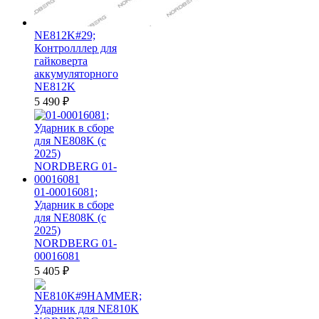
NE812K#29;
Контролллер для
гайковерта
аккумуляторного
NE812K
5 490
₽
01-00016081;
Ударник в сборе
для NE808K (c
2025)
NORDBERG 01-
00016081
5 405
₽