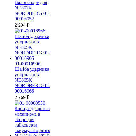
Вал в сборе для
NE802K
NORDBERG 01-
00016952
2 294
₽
01-00016966;
Шайба ударника
упорная для
NE805K
NORDBERG 01-
00016966
2 269
₽