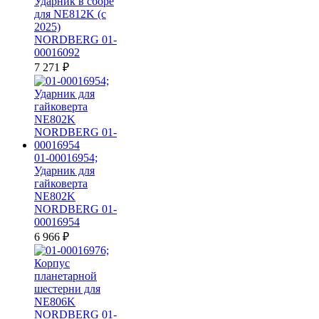
Ударник в сборе
для NE812K (c
2025)
NORDBERG 01-
00016092
7 271
₽
01-00016954;
Ударник для
гайковерта
NE802K
NORDBERG 01-
00016954
6 966
₽