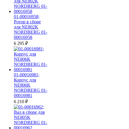
01-00016958;
Ротор в сборе
для NE802K
NORDBERG 01-
00016958
6 295
₽
01-00016981;
Корпус для
NE806K
NORDBERG 01-
00016981
6 210
₽