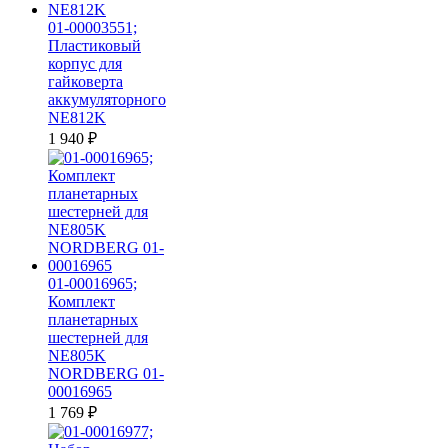
01-00003551;
Пластиковый
корпус для
гайковерта
аккумуляторного
NE812K
1 940
₽
01-00016965;
Комплект
планетарных
шестерней для
NE805K
NORDBERG 01-
00016965
1 769
₽