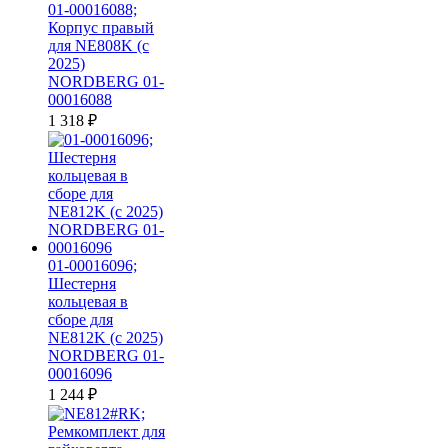
01-00016088;
Корпус правый
для NE808K (c
2025)
NORDBERG 01-
00016088
1 318
₽
01-00016096;
Шестерня
кольцевая в
сборе для
NE812K (c 2025)
NORDBERG 01-
00016096
1 244
₽