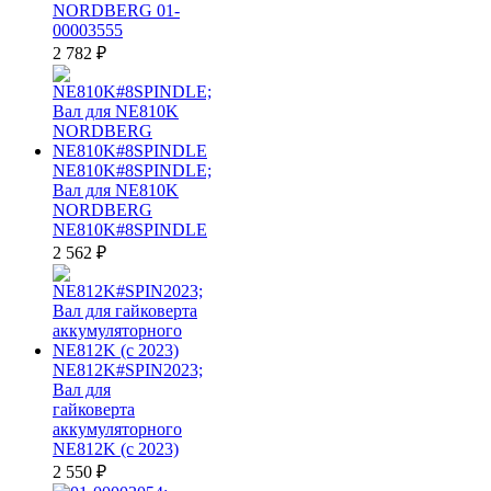
NORDBERG 01-
00003555
2 782
₽
NE810K#8SPINDLE;
Вал для NE810K
NORDBERG
NE810K#8SPINDLE
2 562
₽
NE812K#SPIN2023;
Вал для
гайковерта
аккумуляторного
NE812K (с 2023)
2 550
₽