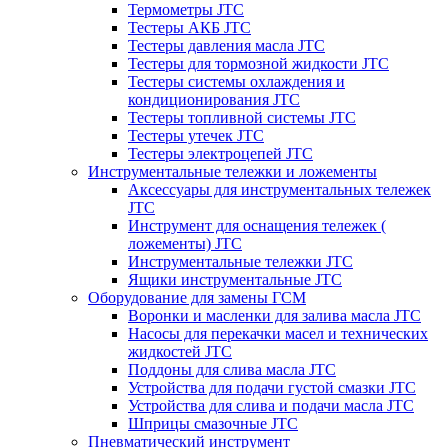
Термометры JTC
Тестеры АКБ JTC
Тестеры давления масла JTC
Тестеры для тормозной жидкости JTC
Тестеры системы охлаждения и
кондиционирования JTC
Тестеры топливной системы JTC
Тестеры утечек JTC
Тестеры электроцепей JTC
Инструментальные тележки и ложементы
Аксессуары для инструментальных тележек
JTC
Инструмент для оснащения тележек (
ложементы) JTC
Инструментальные тележки JTC
Ящики инструментальные JTC
Оборудование для замены ГСМ
Воронки и масленки для залива масла JTC
Насосы для перекачки масел и технических
жидкостей JTC
Поддоны для слива масла JTC
Устройства для подачи густой смазки JTC
Устройства для слива и подачи масла JTC
Шприцы смазочные JTC
Пневматический инструмент