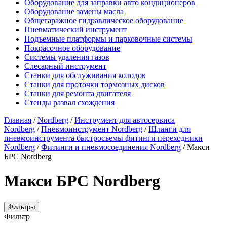
Оборудование для заправки авто кондиционеров
Оборудование замены масла
Общегаражное гидравлическое оборудование
Пневматический инструмент
Подъемные платформы и парковочные системы
Покрасочное оборудование
Системы удаления газов
Слесарный инструмент
Станки для обслуживания колодок
Станки для проточки тормозных дисков
Станки для ремонта двигателя
Стенды развал схождения
Главная
/
Nordberg
/
Инструмент для автосервиса
Nordberg
/
Пневмоинструмент Nordberg
/
Шланги для
пневмоинструмента быстросъемы фитинги переходники
Nordberg
/
Фитинги и пневмосоединения Nordberg
/ Макси
БРС Nordberg
Макси БРС Nordberg
Фильтры
Фильтр