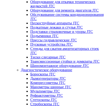
Оборудование для откачки технических
жидкостей JTC
Оборудование для ремонта двигателя JTC
Обслуживание системы кондиционирования
JTC
Пескоструйные аппараты JTC
Подкатные лежаки и стулья JTC
Подставки страховочные и упоры JTC
Подъемники JTC
Прессы гидравлические JTC
Пусковые устройства JTC
Стенды для сжатия амортизаторных стоек
JTC
Тиски слесарные JTC
Трансмиссионные стойки и домкраты JTC
Шиномонтажное оборудование JTC
Диагностическое оборудование
Бороскопы JTC
Дымогенераторы JTC
Компрессометры JTC
Манометры шинные JTC
Мультиметры JTC
Рефрактометры JTC
Стетоскопы JTC
Стробоскопы JTC