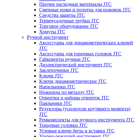
Прочие расходные материалы JTC
Сменные ножи и полотна для ножовок JTC
Средства защиты JTC
Термоусадочные трубки JTC
Торговое оборудование JTC
Хомуты JTC
Ручной инструмент
Аксессуары для динамометрических ключей
JTC
Аксессуары для торцевых головок JTC
Гайковерты ручные JTC
Диэлектрический инструмент JTC
Заклепочники JTC
Ключи JTC
Ключи динамометрические JTC
Напильники JTC
Ножницы по металлу JTC
Отвертки и наборы отверток JTC
Паяльники JTC
Редукторы (усилители крутящего момента)
JTC
Ремкомплекты для ручного инструмента JTC
Торцевые головки JTC
Угловые ключи биты и вставки JTC
Ударно-режущий инструмент JTC