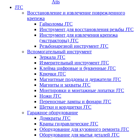
Atis
JTC
Восстановление и извлечение поврежденного
крепежа
Гайколомы JTC
Инструмент для восстановления резьбы JTC
Инструмент для извлечения крепежа
(экстракторы) JTC
Резьбонарезной инструмент JTC
Вспомогательный инструмент
Зеркала JTC
Измерительный инструмент JTC
Клейма цифровые и буквенные JTC
Крючки JTC
Магнитные поддоны и держатели JTC
Магниты и захваты JTC
Монтировки и монтажные лопатки JTC
Ножи JTC
Переносные лампы и фонари JTC
Щетки и кордщетки JTC
Гаражное оборудование
Домкраты JTC
Краны гидравлические JTC
Оборудование для кузовного ремонта JTC
Оборудование для мытья деталей JTC