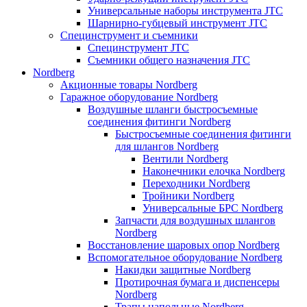
Универсальные наборы инструмента JTC
Шарнирно-губцевый инструмент JTC
Специнструмент и съемники
Специнструмент JTC
Съемники общего назначения JTC
Nordberg
Акционные товары Nordberg
Гаражное оборудование Nordberg
Воздушные шланги быстросъемные
соединения фитинги Nordberg
Быстросъемные соединения фитинги
для шлангов Nordberg
Вентили Nordberg
Наконечники елочка Nordberg
Переходники Nordberg
Тройники Nordberg
Универсальные БРС Nordberg
Запчасти для воздушных шлангов
Nordberg
Восстановление шаровых опор Nordberg
Вспомогательное оборудование Nordberg
Накидки защитные Nordberg
Протирочная бумага и диспенсеры
Nordberg
Трапы напольные Nordberg