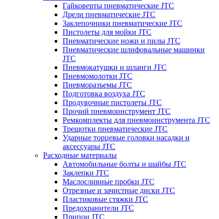
Гайковерты пневматические JTC
Дрели пневматические JTC
Заклепочники пневматические JTC
Пистолеты для мойки JTC
Пневматические ножи и пилы JTC
Пневматические шлифовальные машинки
JTC
Пневмокатушки и шланги JTC
Пневмомолотки JTC
Пневморазъемы JTC
Подготовка воздуха JTC
Продувочные пистолеты JTC
Прочий пневмоинструмент JTC
Ремкомплекты для пневмоинструмента JTC
Трещотки пневматические JTC
Ударные торцевые головки насадки и
аксессуары JTC
Расходные материалы
Автомобильные болты и шайбы JTC
Заклепки JTC
Маслосливные пробки JTC
Отрезные и зачистные диски JTC
Пластиковые стяжки JTC
Предохранители JTC
Припои JTC