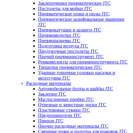
Заклепочники пневматические JTC
Пистолеты для мойки JTC
Пневматические ножи и пилы JTC
Пневматические шлифовальные машинки
JTC
Пневмокатушки и шланги JTC
Пневмомолотки JTC
Пневморазъемы JTC
Подготовка воздуха JTC
Продувочные пистолеты JTC
Прочий пневмоинструмент JTC
Ремкомплекты для пневмоинструмента JTC
Трещотки пневматические JTC
Ударные торцевые головки насадки и
аксессуары JTC
Расходные материалы
Автомобильные болты и шайбы JTC
Заклепки JTC
Маслосливные пробки JTC
Отрезные и зачистные диски JTC
Пластиковые стяжки JTC
Предохранители JTC
Припои JTC
Прочие расходные материалы JTC
Сменные ножи и полотна для ножовок JTC