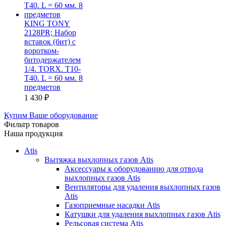
KING TONY
2128PR; Набор
вставок (бит) с
воротком-
битодержателем
1/4. TORX. T10-
T40. L = 60 мм. 8
предметов
1 430
₽
Купим Ваше оборудование
Фильтр товаров
Наша продукция
Atis
Вытяжка выхлопных газов Atis
Аксессуары к оборудованию для отвода
выхлопных газов Atis
Вентиляторы для удаления выхлопных газов
Atis
Газоприемные насадки Atis
Катушки для удаления выхлопных газов Atis
Рельсовая система Atis