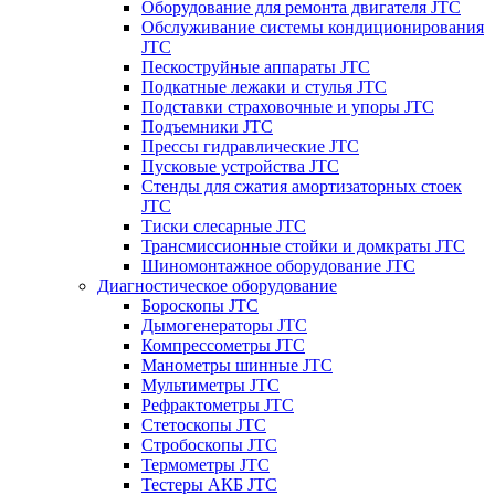
Оборудование для ремонта двигателя JTC
Обслуживание системы кондиционирования
JTC
Пескоструйные аппараты JTC
Подкатные лежаки и стулья JTC
Подставки страховочные и упоры JTC
Подъемники JTC
Прессы гидравлические JTC
Пусковые устройства JTC
Стенды для сжатия амортизаторных стоек
JTC
Тиски слесарные JTC
Трансмиссионные стойки и домкраты JTC
Шиномонтажное оборудование JTC
Диагностическое оборудование
Бороскопы JTC
Дымогенераторы JTC
Компрессометры JTC
Манометры шинные JTC
Мультиметры JTC
Рефрактометры JTC
Стетоскопы JTC
Стробоскопы JTC
Термометры JTC
Тестеры АКБ JTC