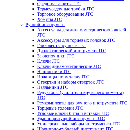
Средства защиты JTC
Термоусадочные трубки JTC
Торговое оборудование JTC
Хомуты JTC
Ручной инструмент
Аксессуары для динамометрических ключей
JTC
Аксессуары для торцевых головок JTC
Гайковерты ручные JTC
Диэлектрический инструмент JTC
Заклепочники JTC
Ключи JTC
Ключи динамометрические JTC
Напильники JTC
Ножницы по металлу JTC
Отвертки и наборы отверток JTC
Паяльники JTC
Редукторы (усилители крутящего момента)
JTC
Ремкомплекты для ручного инструмента JTC
Торцевые головки JTC
Угловые ключи биты и вставки JTC
Ударно-режущий инструмент JTC
Универсальные наборы инструмента JTC
Шарнирно-губцевый инструмент JTC