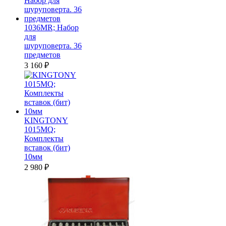
1036MR; Набор
для
шуруповерта. 36
предметов
3 160
₽
KINGTONY
1015MQ;
Комплекты
вставок (бит)
10мм
2 980
₽