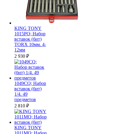
KING TONY
1015PQ; Набор
вставок (бит)
TORX 10мм. 4-
12мм
2 930
₽
1049CQ; Набор
вставок (бит)
1/4. 49
предметов
2 810
₽
KING TONY
1011MQ; Набор