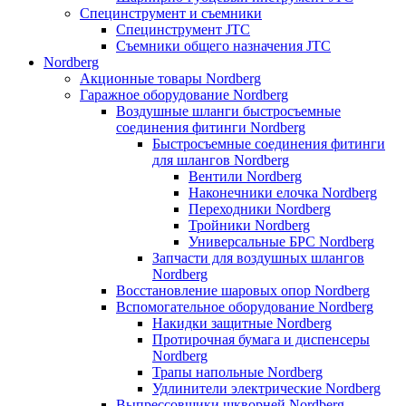
Специнструмент и съемники
Специнструмент JTC
Съемники общего назначения JTC
Nordberg
Акционные товары Nordberg
Гаражное оборудование Nordberg
Воздушные шланги быстросъемные
соединения фитинги Nordberg
Быстросъемные соединения фитинги
для шлангов Nordberg
Вентили Nordberg
Наконечники елочка Nordberg
Переходники Nordberg
Тройники Nordberg
Универсальные БРС Nordberg
Запчасти для воздушных шлангов
Nordberg
Восстановление шаровых опор Nordberg
Вспомогательное оборудование Nordberg
Накидки защитные Nordberg
Протирочная бумага и диспенсеры
Nordberg
Трапы напольные Nordberg
Удлинители электрические Nordberg
Выпрессовщики шкворней Nordberg