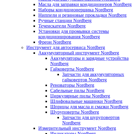
Масла для заправки кондиционеров Nordberg
Наборы кондиционерщика Nordberg
Ниппели и резиновые прокладки Nordberg
Ручные станции Nordberg
Течеискатели Nordberg
Установки для промывки системы
кондиционирования Nordberg
Фреон Nordberg
Инструмент для автосервиса Nordberg
Аккумуляторный инструмент Nordberg
Аккумуляторы и зарядные устройства
Nordberg
Гайковерты Nordberg
Запчасти для аккумуляторных
гайковертов Nordberg
Реноваторы Nordberg
Сабельные пилы Nordberg
Циркулярные пилы Nordberg
Шлифовальные машинки Nordberg
Шприцы для масла и смазки Nordberg
Шуруповерты Nordberg
Запчасти для шуруповертов
Nordberg
Измерительный инструмент Nordberg
Индикаторы Nordberg