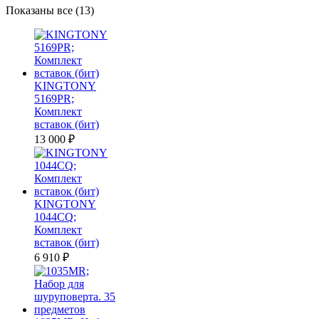
Цены:
Показаны все (13)
по
убыванию
KINGTONY
5169PR;
Комплект
вставок (бит)
13 000
₽
KINGTONY
1044CQ;
Комплект
вставок (бит)
6 910
₽