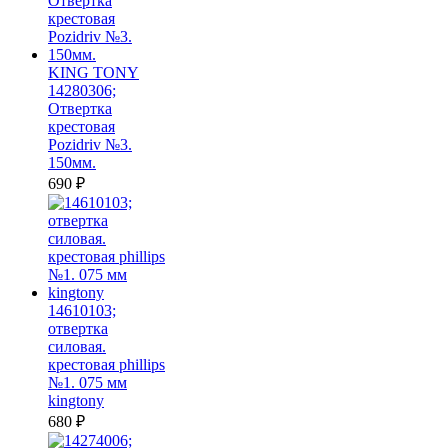
KING TONY
14280306;
Отвертка
крестовая
Pozidriv №3.
150мм.
690
₽
14610103;
отвертка
силовая.
крестовая phillips
№1. 075 мм
kingtony
680
₽