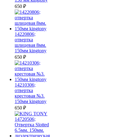
650
₽
14220806;
отвертка
шлицевая 8мм.
150мм kingtony
650
₽
14210306;
отвертка
крестовая №3.
150мм kingtony
650
₽