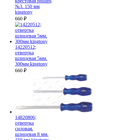
крестовая phillips
№3. 150 мм
kingtony
660
₽
14220512;
отвертка
шлицевая 5мм.
300мм kingtony
660
₽
14820806;
отвертка
силовая.
шлицевая 8 мм.
150 мм kingtony