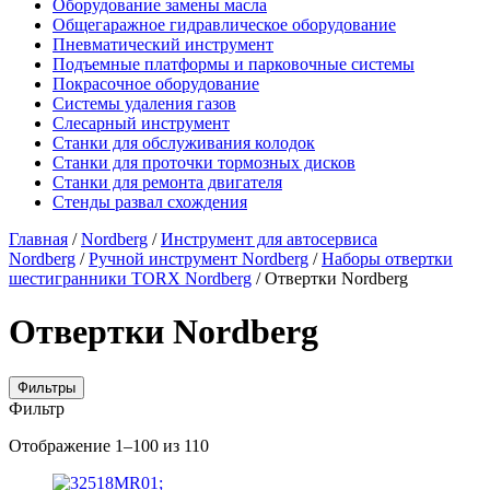
Оборудование замены масла
Общегаражное гидравлическое оборудование
Пневматический инструмент
Подъемные платформы и парковочные системы
Покрасочное оборудование
Системы удаления газов
Слесарный инструмент
Станки для обслуживания колодок
Станки для проточки тормозных дисков
Станки для ремонта двигателя
Стенды развал схождения
Главная
/
Nordberg
/
Инструмент для автосервиса
Nordberg
/
Ручной инструмент Nordberg
/
Наборы отвертки
шестигранники TORX Nordberg
/ Отвертки Nordberg
Отвертки Nordberg
Фильтры
Фильтр
Цены:
Отображение 1–100 из 110
по
убыванию