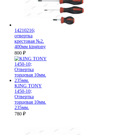
14210216;
отвертка
крестовая №2.
400мм kingtony
800
₽
KING TONY
1450-10;
Отвертка
торцевая 10мм.
235мм.
780
₽