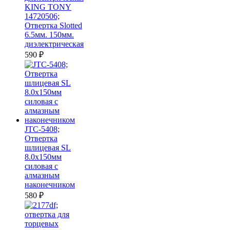
KING TONY
14720506;
Отвертка Slotted
6.5мм. 150мм.
диэлектрическая
590
₽
JTC-5408;
Отвертка
шлицевая SL
8.0х150мм
силовая с
алмазным
наконечником
580
₽