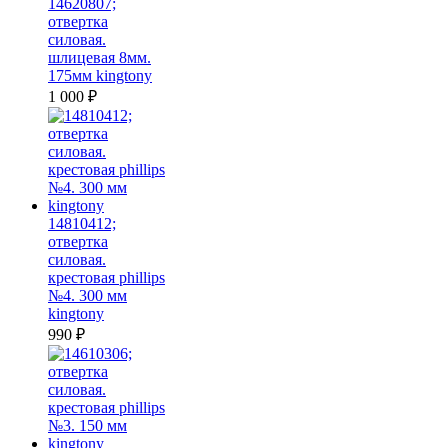
14620807;
отвертка
силовая.
шлицевая 8мм.
175мм kingtony
1 000
₽
14810412;
отвертка
силовая.
крестовая phillips
№4. 300 мм
kingtony
990
₽