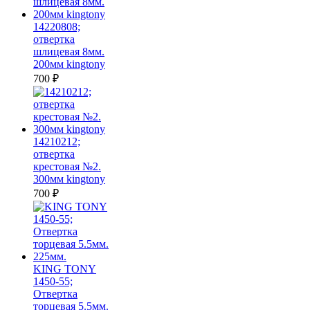
14220808;
отвертка
шлицевая 8мм.
200мм kingtony
700
₽
14210212;
отвертка
крестовая №2.
300мм kingtony
700
₽
KING TONY
1450-55;
Отвертка
торцевая 5.5мм.