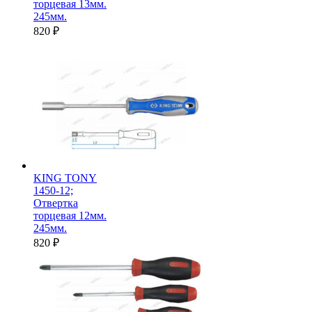
торцевая 13мм.
245мм.
820
₽
KING TONY
1450-12;
Отвертка
торцевая 12мм.
245мм.
820
₽