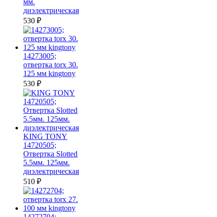
мм.
диэлектрическая
530
₽
14273005;
отвертка torx 30.
125 мм kingtony
530
₽
KING TONY
14720505;
Отвертка Slotted
5.5мм. 125мм.
диэлектрическая
510
₽
14272704;