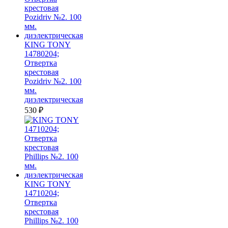
KING TONY
14780204;
Отвертка
крестовая
Pozidriv №2. 100
мм.
диэлектрическая
530
₽
KING TONY
14710204;
Отвертка
крестовая
Phillips №2. 100