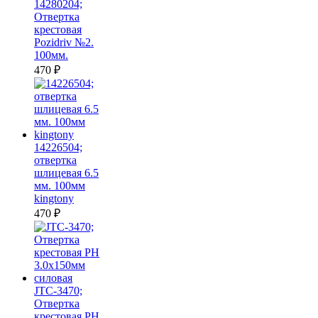
14280204;
Отвертка
крестовая
Pozidriv №2.
100мм.
470
₽
14226504;
отвертка
шлицевая 6.5
мм. 100мм
kingtony
470
₽
JTC-3470;
Отвертка
крестовая PH