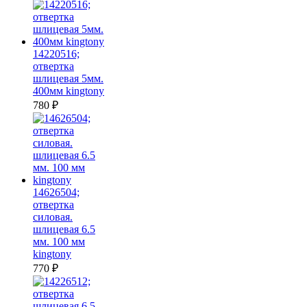
14220516;
отвертка
шлицевая 5мм.
400мм kingtony
780
₽
14626504;
отвертка
силовая.
шлицевая 6.5
мм. 100 мм
kingtony
770
₽