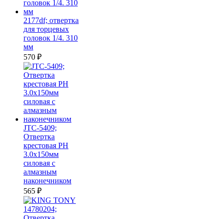
2177df; отвертка
для торцевых
головок 1/4. 310
мм
570
₽
JTC-5409;
Отвертка
крестовая PH
3.0х150мм
силовая с
алмазным
наконечником
565
₽