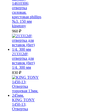
14610306;
отвертка
силовая.
крестовая phillips
№3. 150 мм
kingtony
960
₽
213312df;
отвертка для
вставок (бит)
1/4. 300 мм
830
₽
KING TONY
1450-13;
Отвертка