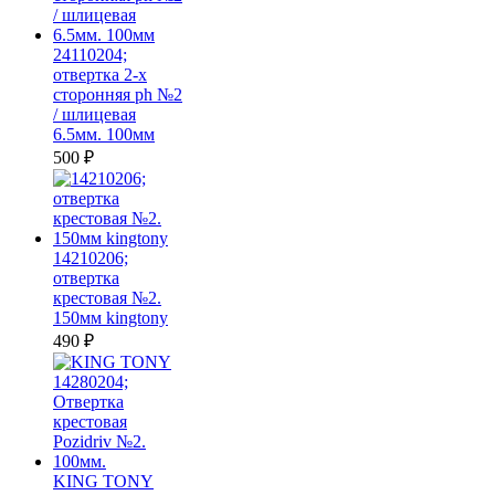
24110204;
отвертка 2-х
сторонняя ph №2
/ шлицевая
6.5мм. 100мм
500
₽
14210206;
отвертка
крестовая №2.
150мм kingtony
490
₽
KING TONY