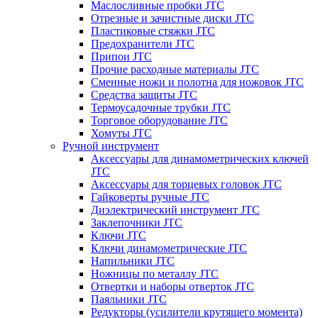
Маслосливные пробки JTC
Отрезные и зачистные диски JTC
Пластиковые стяжки JTC
Предохранители JTC
Припои JTC
Прочие расходные материалы JTC
Сменные ножи и полотна для ножовок JTC
Средства защиты JTC
Термоусадочные трубки JTC
Торговое оборудование JTC
Хомуты JTC
Ручной инструмент
Аксессуары для динамометрических ключей
JTC
Аксессуары для торцевых головок JTC
Гайковерты ручные JTC
Диэлектрический инструмент JTC
Заклепочники JTC
Ключи JTC
Ключи динамометрические JTC
Напильники JTC
Ножницы по металлу JTC
Отвертки и наборы отверток JTC
Паяльники JTC
Редукторы (усилители крутящего момента)