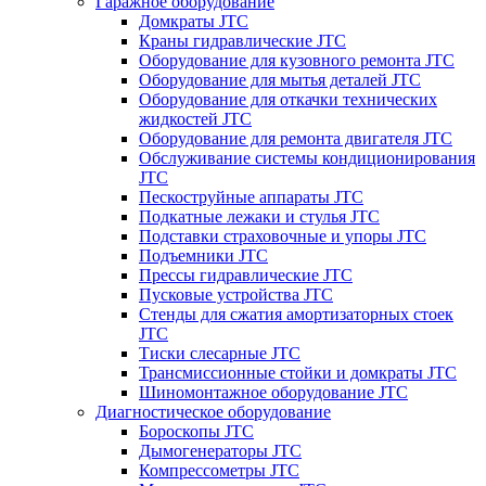
Гаражное оборудование
Домкраты JTC
Краны гидравлические JTC
Оборудование для кузовного ремонта JTC
Оборудование для мытья деталей JTC
Оборудование для откачки технических
жидкостей JTC
Оборудование для ремонта двигателя JTC
Обслуживание системы кондиционирования
JTC
Пескоструйные аппараты JTC
Подкатные лежаки и стулья JTC
Подставки страховочные и упоры JTC
Подъемники JTC
Прессы гидравлические JTC
Пусковые устройства JTC
Стенды для сжатия амортизаторных стоек
JTC
Тиски слесарные JTC
Трансмиссионные стойки и домкраты JTC
Шиномонтажное оборудование JTC
Диагностическое оборудование
Бороскопы JTC
Дымогенераторы JTC
Компрессометры JTC