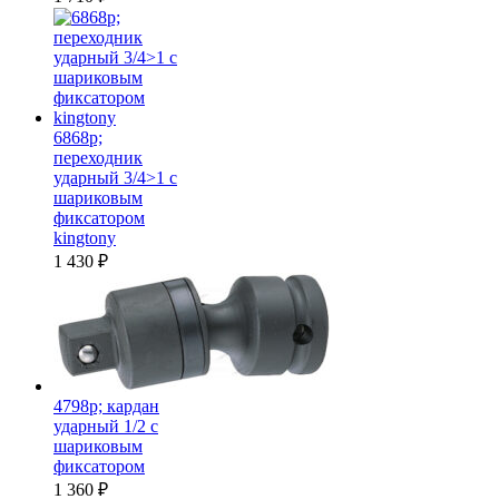
6868p;
переходник
ударный 3/4>1 с
шариковым
фиксатором
kingtony
1 430
₽
4798p; кардан
ударный 1/2 с
шариковым
фиксатором
1 360
₽