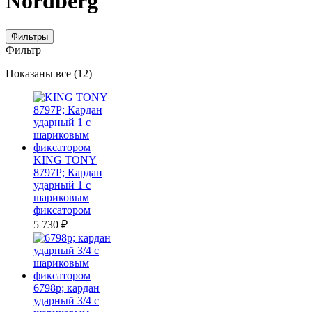
Nordberg
Фильтры
Фильтр
Цены:
Показаны все (12)
по
убыванию
KING TONY
8797P; Кардан
ударный 1 с
шариковым
фиксатором
5 730
₽
6798p; кардан
ударный 3/4 с