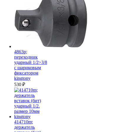
4863p;
переходник
ударный 1/2>3/8
с шариковым
фиксатором
kingtony
530
₽
414710m;
держатель