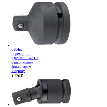
6864p;
переходник
ударный 3/4>1/2
с шариковым
фиксатором
kingtony
1 270
₽