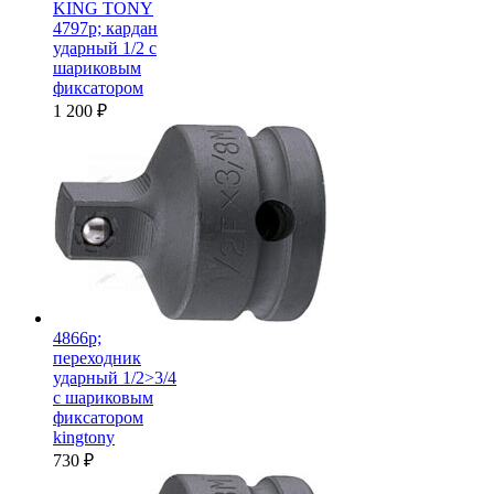
KING TONY
4797p; кардан
ударный 1/2 с
шариковым
фиксатором
1 200
₽
4866p;
переходник
ударный 1/2>3/4
с шариковым
фиксатором
kingtony
730
₽