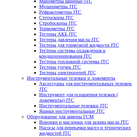
Манометры шинные JTC
Мультиметры JTC
Рефрактометры JTC
Стетоскопы JTC
Стробоскопы JTC
Термометры JTC
Тестеры АКБ JTC
Тестеры давления масла JTC
Тестеры для тормозной жидкости JTC
Тестеры системы охлаждения и
кондиционирования JTC
Тестеры топливной системы JTC
Тестеры утечек JTC
Тестеры электроцепей JTC
Инструментальные тележки и ложементы
Аксессуары для инструментальных тележек
JTC
Инструмент для оснащения тележек (
ложементы) JTC
Инструментальные тележки JTC
Ящики инструментальные JTC
Оборудование для замены ГСМ
Воронки и масленки для залива масла JTC
Насосы для перекачки масел и технических
жидкостей JTC