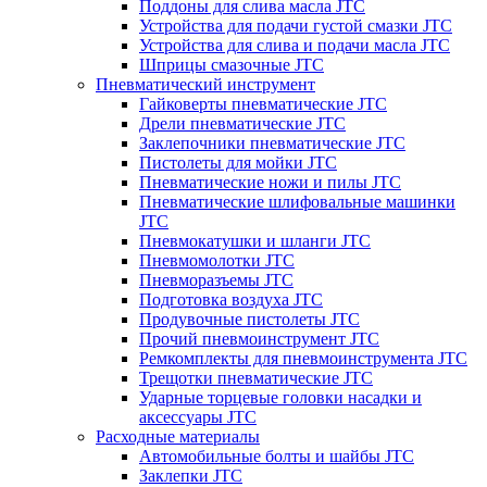
Поддоны для слива масла JTC
Устройства для подачи густой смазки JTC
Устройства для слива и подачи масла JTC
Шприцы смазочные JTC
Пневматический инструмент
Гайковерты пневматические JTC
Дрели пневматические JTC
Заклепочники пневматические JTC
Пистолеты для мойки JTC
Пневматические ножи и пилы JTC
Пневматические шлифовальные машинки
JTC
Пневмокатушки и шланги JTC
Пневмомолотки JTC
Пневморазъемы JTC
Подготовка воздуха JTC
Продувочные пистолеты JTC
Прочий пневмоинструмент JTC
Ремкомплекты для пневмоинструмента JTC
Трещотки пневматические JTC
Ударные торцевые головки насадки и
аксессуары JTC
Расходные материалы
Автомобильные болты и шайбы JTC
Заклепки JTC