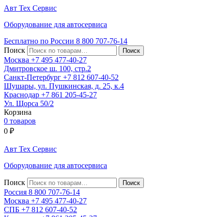
Авт
Тех
Сервис
Оборудование для автосервиса
Бесплатно по России
8 800
707-76-14
Поиск
Москва
+7 495
477-40-27
Дмитровское ш. 100, стр.2
Санкт-Петербург
+7 812
607-40-52
Шушары, ул. Пушкинская, д. 25, к.4
Краснодар
+7 861
205-45-27
Ул. Щорса 50/2
Корзина
0 товаров
0
₽
Авт
Тех
Сервис
Оборудование для автосервиса
Поиск
Россия 8 800
707-76-14
Москва
+7 495
477-40-27
СПБ
+7 812
607-40-52