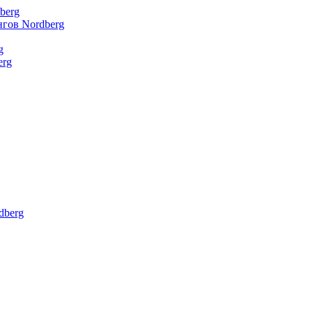
berg
гов Nordberg
g
erg
dberg