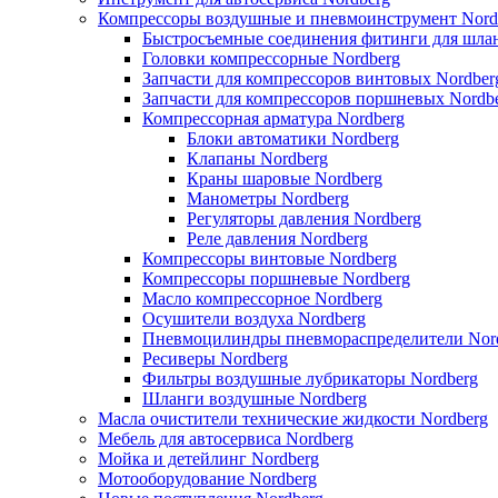
Компрессоры воздушные и пневмоинструмент Nord
Быстросъемные соединения фитинги для шлан
Головки компрессорные Nordberg
Запчасти для компрессоров винтовых Nordber
Запчасти для компрессоров поршневых Nordb
Компрессорная арматура Nordberg
Блоки автоматики Nordberg
Клапаны Nordberg
Краны шаровые Nordberg
Манометры Nordberg
Регуляторы давления Nordberg
Реле давления Nordberg
Компрессоры винтовые Nordberg
Компрессоры поршневые Nordberg
Масло компрессорное Nordberg
Осушители воздуха Nordberg
Пневмоцилиндры пневмораспределители Nor
Ресиверы Nordberg
Фильтры воздушные лубрикаторы Nordberg
Шланги воздушные Nordberg
Масла очистители технические жидкости Nordberg
Мебель для автосервиса Nordberg
Мойка и детейлинг Nordberg
Мотооборудование Nordberg