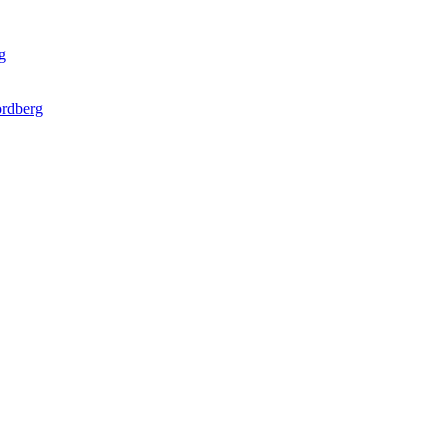
g
rdberg