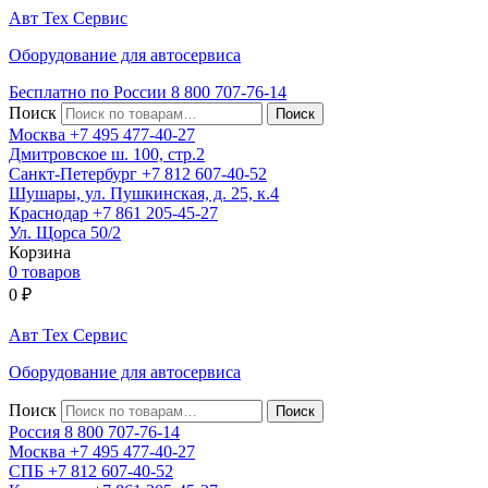
Авт
Тех
Сервис
Оборудование для автосервиса
Бесплатно по России
8 800
707-76-14
Поиск
Москва
+7 495
477-40-27
Дмитровское ш. 100, стр.2
Санкт-Петербург
+7 812
607-40-52
Шушары, ул. Пушкинская, д. 25, к.4
Краснодар
+7 861
205-45-27
Ул. Щорса 50/2
Корзина
0 товаров
0
₽
Авт
Тех
Сервис
Оборудование для автосервиса
Поиск
Россия 8 800
707-76-14
Москва
+7 495
477-40-27
СПБ
+7 812
607-40-52