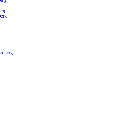
erg
erg
erg
rdberg