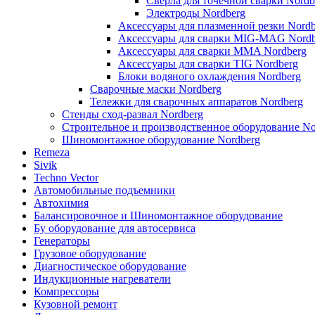
Сверла для точечной сварки Nordb
Электроды Nordberg
Аксессуары для плазменной резки Nordb
Аксессуары для сварки MIG-MAG Nordb
Аксессуары для сварки MMA Nordberg
Аксессуары для сварки TIG Nordberg
Блоки водяного охлаждения Nordberg
Сварочные маски Nordberg
Тележки для сварочных аппаратов Nordberg
Стенды сход-развал Nordberg
Строительное и производственное оборудование No
Шиномонтажное оборудование Nordberg
Remeza
Sivik
Techno Vector
Автомобильные подъемники
Автохимия
Балансировочное и Шиномонтажное оборудование
Бу оборудование для автосервиса
Генераторы
Грузовое оборудование
Диагностическое оборудование
Индукционные нагреватели
Компрессоры
Кузовной ремонт