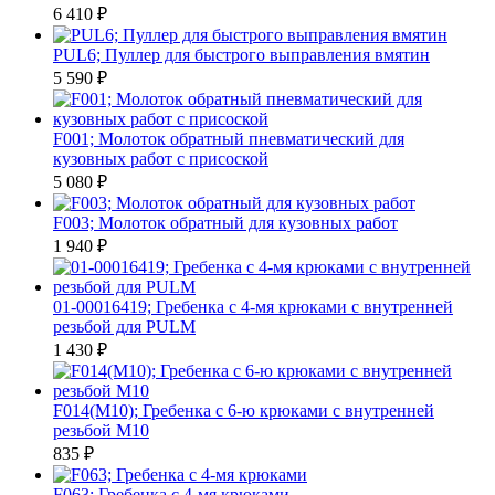
6 410
₽
PUL6; Пуллер для быстрого выправления вмятин
5 590
₽
F001; Молоток обратный пневматический для
кузовных работ с присоской
5 080
₽
F003; Молоток обратный для кузовных работ
1 940
₽
01-00016419; Гребенка с 4-мя крюками с внутренней
резьбой для PULM
1 430
₽
F014(M10); Гребенка с 6-ю крюками с внутренней
резьбой M10
835
₽
F063; Гребенка с 4-мя крюками