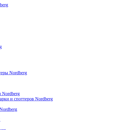
berg
g
теры Nordberg
и Nordberg
арки и споттеров Nordberg
Nordberg
g