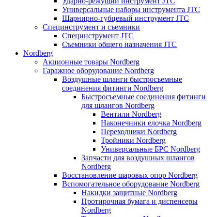
Ударно-режущий инструмент JTC
Универсальные наборы инструмента JTC
Шарнирно-губцевый инструмент JTC
Специнструмент и съемники
Специнструмент JTC
Съемники общего назначения JTC
Nordberg
Акционные товары Nordberg
Гаражное оборудование Nordberg
Воздушные шланги быстросъемные
соединения фитинги Nordberg
Быстросъемные соединения фитинги
для шлангов Nordberg
Вентили Nordberg
Наконечники елочка Nordberg
Переходники Nordberg
Тройники Nordberg
Универсальные БРС Nordberg
Запчасти для воздушных шлангов
Nordberg
Восстановление шаровых опор Nordberg
Вспомогательное оборудование Nordberg
Накидки защитные Nordberg
Протирочная бумага и диспенсеры
Nordberg