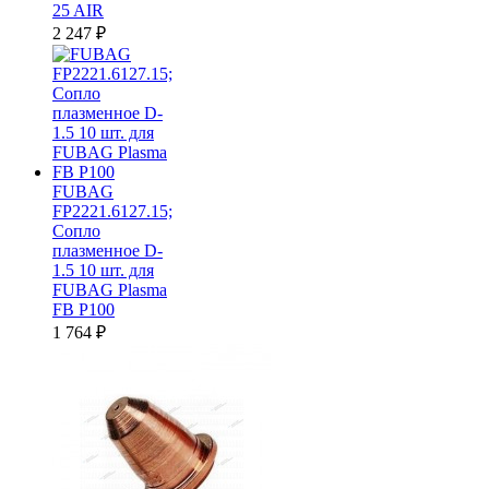
25 AIR
2 247
₽
FUBAG
FP2221.6127.15;
Сопло
плазменное D-
1.5 10 шт. для
FUBAG Plasma
FB P100
1 764
₽