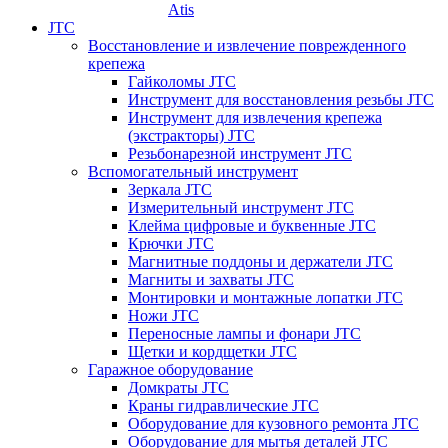
Atis
JTC
Восстановление и извлечение поврежденного
крепежа
Гайколомы JTC
Инструмент для восстановления резьбы JTC
Инструмент для извлечения крепежа
(экстракторы) JTC
Резьбонарезной инструмент JTC
Вспомогательный инструмент
Зеркала JTC
Измерительный инструмент JTC
Клейма цифровые и буквенные JTC
Крючки JTC
Магнитные поддоны и держатели JTC
Магниты и захваты JTC
Монтировки и монтажные лопатки JTC
Ножи JTC
Переносные лампы и фонари JTC
Щетки и кордщетки JTC
Гаражное оборудование
Домкраты JTC
Краны гидравлические JTC
Оборудование для кузовного ремонта JTC
Оборудование для мытья деталей JTC