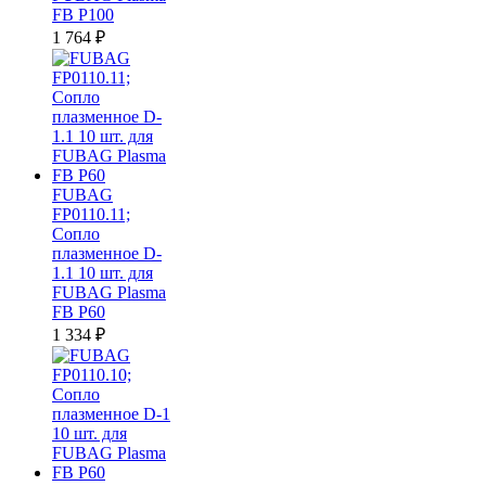
FB P100
1 764
₽
FUBAG
FP0110.11;
Сопло
плазменное D-
1.1 10 шт. для
FUBAG Plasma
FB P60
1 334
₽