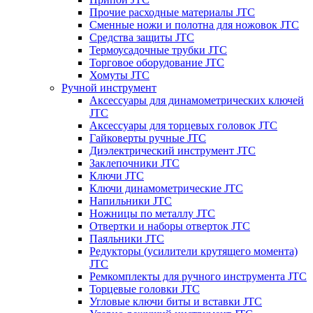
Прочие расходные материалы JTC
Сменные ножи и полотна для ножовок JTC
Средства защиты JTC
Термоусадочные трубки JTC
Торговое оборудование JTC
Хомуты JTC
Ручной инструмент
Аксессуары для динамометрических ключей
JTC
Аксессуары для торцевых головок JTC
Гайковерты ручные JTC
Диэлектрический инструмент JTC
Заклепочники JTC
Ключи JTC
Ключи динамометрические JTC
Напильники JTC
Ножницы по металлу JTC
Отвертки и наборы отверток JTC
Паяльники JTC
Редукторы (усилители крутящего момента)
JTC
Ремкомплекты для ручного инструмента JTC
Торцевые головки JTC
Угловые ключи биты и вставки JTC