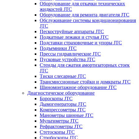
Оборудование для откачки технических
жидкостей JTC
Оборудование для ремонта двигателя JTC
Обслуживание системы кондиционирования
JTC
Пескоструйные аппараты JTC
Подкатные лежаки и стулья JTC
Подставки страховочные и упоры JTC
Подъемники JTC
Прессы гидравлические JTC
Пусковые устройства JTC
Стенды для сжатия амортизаторных стоек
JTC
Тиски слесарные JTC
Трансмиссионные стойки и домкраты JTC
Шиномонтажное оборудование JTC
Диагностическое оборудование
Бороскопы JTC
Дымогенераторы JTC
Компрессометры JTC
Манометры шинные JTC
Мультиметры JTC
Рефрактометры JTC
Стетоскопы JTC
Стробоскопы JTC