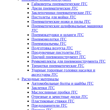
Гайковерты пневматические JTC
Дрели пневматические JTC
Заклепочники пневматические JTC
Пистолеты для мойки JTC
Пневматические ножи и пилы JTC
Пневматические шлифовальные машинки
JTC
Пневмокатушки и шланги JTC
Пневмомолотки JTC
Пневморазъемы JTC
Подготовка воздуха JTC
Продувочные пистолеты JTC
Прочий пневмоинструмент JTC
Ремкомплекты для пневмоинструмента JTC
Трещотки пневматические JTC
Ударные торцевые головки насадки и
аксессуары JTC
Расходные материалы
Автомобильные болты и шайбы JTC
Заклепки JTC
Маслосливные пробки JTC
Отрезные и зачистные диски JTC
Пластиковые стяжки JTC
Предохранители JTC
Припои JTC