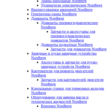
Трапы напольные Nordberg
Удлинители электрические Nordberg
Выпрессовщики шкворней Nordberg
Генераторы озона Nordberg
Домкраты Nordberg
Домкраты пневмогидравлические
Nordberg
Запчасти и аксессуары для
пневмогидравлических
домкратов Nordberg
Домкраты подкатные Nordberg
Запчасти для домкратов Nordberg
Зарядные и пуско-зарядные устройства
Nordberg
Аксессуары и запчасти для пуско-
зарядных устройств Nordberg
Кантователи для ремонта двигателей
Nordberg
Запчасти для кантователей двигателя
Nordberg
Клепальные станки для тормозных колодок
Nordberg
Оборудование для замены масла и
технических жидкостей Nordberg
Воронки Nordberg