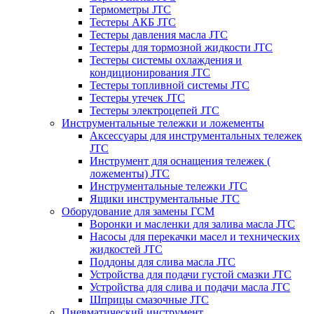
Термометры JTC
Тестеры АКБ JTC
Тестеры давления масла JTC
Тестеры для тормозной жидкости JTC
Тестеры системы охлаждения и
кондиционирования JTC
Тестеры топливной системы JTC
Тестеры утечек JTC
Тестеры электроцепей JTC
Инструментальные тележки и ложементы
Аксессуары для инструментальных тележек
JTC
Инструмент для оснащения тележек (
ложементы) JTC
Инструментальные тележки JTC
Ящики инструментальные JTC
Оборудование для замены ГСМ
Воронки и масленки для залива масла JTC
Насосы для перекачки масел и технических
жидкостей JTC
Поддоны для слива масла JTC
Устройства для подачи густой смазки JTC
Устройства для слива и подачи масла JTC
Шприцы смазочные JTC
Пневматический инструмент