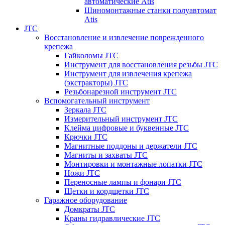
автоматические Atis
Шиномонтажные станки полуавтомат
Atis
JTC
Восстановление и извлечение поврежденного
крепежа
Гайколомы JTC
Инструмент для восстановления резьбы JTC
Инструмент для извлечения крепежа
(экстракторы) JTC
Резьбонарезной инструмент JTC
Вспомогательный инструмент
Зеркала JTC
Измерительный инструмент JTC
Клейма цифровые и буквенные JTC
Крючки JTC
Магнитные поддоны и держатели JTC
Магниты и захваты JTC
Монтировки и монтажные лопатки JTC
Ножи JTC
Переносные лампы и фонари JTC
Щетки и кордщетки JTC
Гаражное оборудование
Домкраты JTC
Краны гидравлические JTC