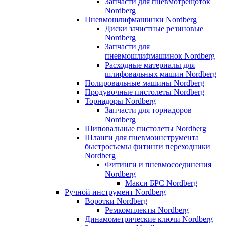
Запчасти для пневмотрещоток
Nordberg
Пневмошлифмашинки Nordberg
Диски зачистные резиновые
Nordberg
Запчасти для
пневмошлифмашинок Nordberg
Расходные материалы для
шлифовальных машин Nordberg
Полировальные машины Nordberg
Продувочные пистолеты Nordberg
Торнадоры Nordberg
Запчасти для торнадоров
Nordberg
Шиповальные пистолеты Nordberg
Шланги для пневмоинструмента
быстросъемы фитинги переходники
Nordberg
Фитинги и пневмосоединения
Nordberg
Макси БРС Nordberg
Ручной инструмент Nordberg
Воротки Nordberg
Ремкомплекты Nordberg
Динамометрические ключи Nordberg