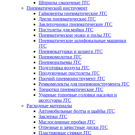
Шприцы смазочные JTC
Пневматический инструмент
Гайковерты пневматические JTC
Дрели пневматические JTC
Заклепочники пневматические JTC
Пистолеты для мойки JTC
Пневматические ножи и пилы JTC
Пневматические шлифовальные машинки
JTC
Пневмокатушки и шланги JTC
Пневмомолотки JTC
Пневморазъемы JTC
Подготовка воздуха JTC
Продувочные пистолеты JTC
Прочий пневмоинструмент JTC
Ремкомплекты для пневмоинструмента JTC
Трещотки пневматические JTC
Ударные торцевые головки насадки и
аксессуары JTC
Расходные материалы
Автомобильные болты и шайбы JTC
Заклепки JTC
Маслосливные пробки JTC
Отрезные и зачистные диски JTC
Пластиковые стяжки JTC