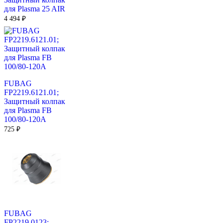
для Plasma 25 AIR
4 494
₽
FUBAG
FP2219.6121.01;
Защитный колпак
для Plasma FB
100/80-120A
725
₽
FUBAG
FP2219.0123;