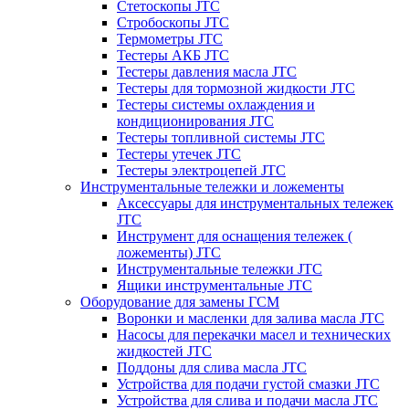
Стетоскопы JTC
Стробоскопы JTC
Термометры JTC
Тестеры АКБ JTC
Тестеры давления масла JTC
Тестеры для тормозной жидкости JTC
Тестеры системы охлаждения и
кондиционирования JTC
Тестеры топливной системы JTC
Тестеры утечек JTC
Тестеры электроцепей JTC
Инструментальные тележки и ложементы
Аксессуары для инструментальных тележек
JTC
Инструмент для оснащения тележек (
ложементы) JTC
Инструментальные тележки JTC
Ящики инструментальные JTC
Оборудование для замены ГСМ
Воронки и масленки для залива масла JTC
Насосы для перекачки масел и технических
жидкостей JTC
Поддоны для слива масла JTC
Устройства для подачи густой смазки JTC
Устройства для слива и подачи масла JTC