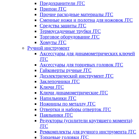
Предохранители JTC
Припои JTC
Прочие расходные материалы JTC
Сменные ножи и полотна для ножовок JTC
Средства защиты JTC
Термоусадочные трубки JTC
Торговое оборудование JTC
Хомуты JTC
Ручной инструмент
Аксессуары для динамометрических ключей
JTC
Аксессуары для торцевых головок JTC
Гайковерты ручные JTC
Диэлектрический инструмент JTC
Заклепочники JTC
Ключи JTC
Ключи динамометрические JTC
Напильники JTC
Ножницы по металлу JTC
Отвертки и наборы отверток JTC
Паяльники JTC
Редукторы (усилители крутящего момента)
JTC
Ремкомплекты для ручного инструмента JTC
Торцевые головки JTC