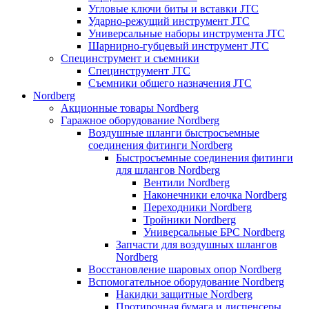
Угловые ключи биты и вставки JTC
Ударно-режущий инструмент JTC
Универсальные наборы инструмента JTC
Шарнирно-губцевый инструмент JTC
Специнструмент и съемники
Специнструмент JTC
Съемники общего назначения JTC
Nordberg
Акционные товары Nordberg
Гаражное оборудование Nordberg
Воздушные шланги быстросъемные
соединения фитинги Nordberg
Быстросъемные соединения фитинги
для шлангов Nordberg
Вентили Nordberg
Наконечники елочка Nordberg
Переходники Nordberg
Тройники Nordberg
Универсальные БРС Nordberg
Запчасти для воздушных шлангов
Nordberg
Восстановление шаровых опор Nordberg
Вспомогательное оборудование Nordberg
Накидки защитные Nordberg
Протирочная бумага и диспенсеры