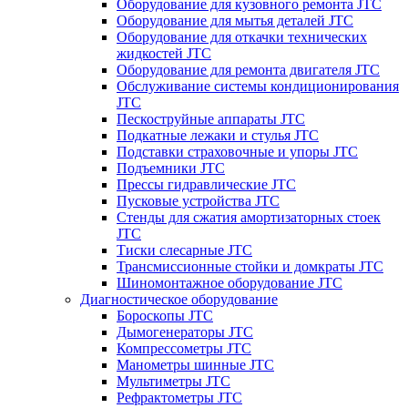
Оборудование для кузовного ремонта JTC
Оборудование для мытья деталей JTC
Оборудование для откачки технических
жидкостей JTC
Оборудование для ремонта двигателя JTC
Обслуживание системы кондиционирования
JTC
Пескоструйные аппараты JTC
Подкатные лежаки и стулья JTC
Подставки страховочные и упоры JTC
Подъемники JTC
Прессы гидравлические JTC
Пусковые устройства JTC
Стенды для сжатия амортизаторных стоек
JTC
Тиски слесарные JTC
Трансмиссионные стойки и домкраты JTC
Шиномонтажное оборудование JTC
Диагностическое оборудование
Бороскопы JTC
Дымогенераторы JTC
Компрессометры JTC
Манометры шинные JTC
Мультиметры JTC
Рефрактометры JTC