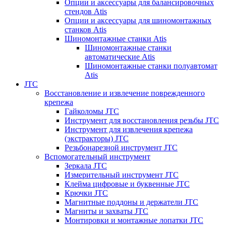
Опции и аксессуары для балансировочных
стендов Atis
Опции и аксессуары для шиномонтажных
станков Atis
Шиномонтажные станки Atis
Шиномонтажные станки
автоматические Atis
Шиномонтажные станки полуавтомат
Atis
JTC
Восстановление и извлечение поврежденного
крепежа
Гайколомы JTC
Инструмент для восстановления резьбы JTC
Инструмент для извлечения крепежа
(экстракторы) JTC
Резьбонарезной инструмент JTC
Вспомогательный инструмент
Зеркала JTC
Измерительный инструмент JTC
Клейма цифровые и буквенные JTC
Крючки JTC
Магнитные поддоны и держатели JTC
Магниты и захваты JTC
Монтировки и монтажные лопатки JTC