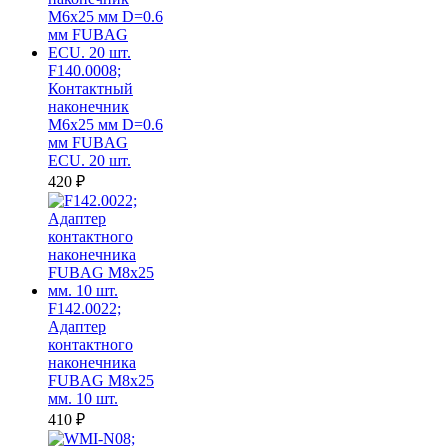
F140.0008;
Контактный
наконечник
M6х25 мм D=0.6
мм FUBAG
ECU. 20 шт.
420
₽
F142.0022;
Адаптер
контактного
наконечника
FUBAG M8х25
мм. 10 шт.
410
₽