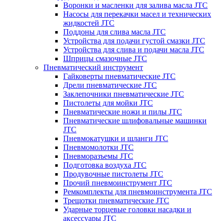
Воронки и масленки для залива масла JTC
Насосы для перекачки масел и технических
жидкостей JTC
Поддоны для слива масла JTC
Устройства для подачи густой смазки JTC
Устройства для слива и подачи масла JTC
Шприцы смазочные JTC
Пневматический инструмент
Гайковерты пневматические JTC
Дрели пневматические JTC
Заклепочники пневматические JTC
Пистолеты для мойки JTC
Пневматические ножи и пилы JTC
Пневматические шлифовальные машинки
JTC
Пневмокатушки и шланги JTC
Пневмомолотки JTC
Пневморазъемы JTC
Подготовка воздуха JTC
Продувочные пистолеты JTC
Прочий пневмоинструмент JTC
Ремкомплекты для пневмоинструмента JTC
Трещотки пневматические JTC
Ударные торцевые головки насадки и
аксессуары JTC