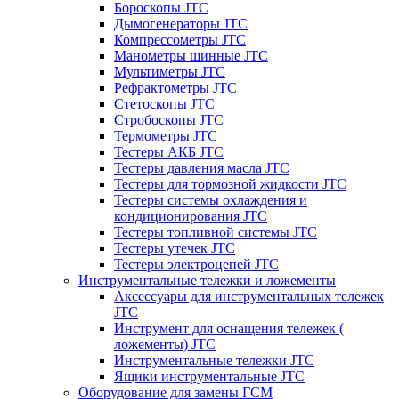
Бороскопы JTC
Дымогенераторы JTC
Компрессометры JTC
Манометры шинные JTC
Мультиметры JTC
Рефрактометры JTC
Стетоскопы JTC
Стробоскопы JTC
Термометры JTC
Тестеры АКБ JTC
Тестеры давления масла JTC
Тестеры для тормозной жидкости JTC
Тестеры системы охлаждения и
кондиционирования JTC
Тестеры топливной системы JTC
Тестеры утечек JTC
Тестеры электроцепей JTC
Инструментальные тележки и ложементы
Аксессуары для инструментальных тележек
JTC
Инструмент для оснащения тележек (
ложементы) JTC
Инструментальные тележки JTC
Ящики инструментальные JTC
Оборудование для замены ГСМ