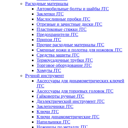
Расходные материалы
Автомобильные болты и шайбы JTC
Заклепки JTC
Маслосливные пробки JTC
Отрезные и зачистные диски JTC
Пластиковые стяжки JTC
Предохранители JTC
Припои JTC
Прочие расходные материалы JTC
Сменные ножи и полотна для ножовок JTC
Средства защиты JTC
Термоусадочные трубки JTC
Торговое оборудование JTC
Хомуты JTC
Ручной инструмент
Аксессуары для динамометрических ключей
JTC
Аксессуары для торцевых головок JTC
Гайковерты ручные JTC
Диэлектрический инструмент JTC
Заклепочники JTC
Ключи JTC
Ключи динамометрические JTC
Напильники JTC
Ножницы по металлу JTC