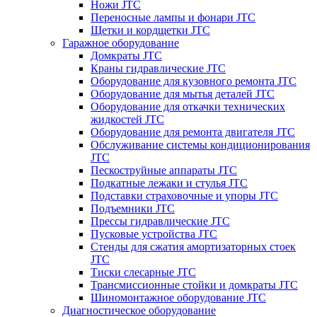
Ножи JTC
Переносные лампы и фонари JTC
Щетки и кордщетки JTC
Гаражное оборудование
Домкраты JTC
Краны гидравлические JTC
Оборудование для кузовного ремонта JTC
Оборудование для мытья деталей JTC
Оборудование для откачки технических
жидкостей JTC
Оборудование для ремонта двигателя JTC
Обслуживание системы кондиционирования
JTC
Пескоструйные аппараты JTC
Подкатные лежаки и стулья JTC
Подставки страховочные и упоры JTC
Подъемники JTC
Прессы гидравлические JTC
Пусковые устройства JTC
Стенды для сжатия амортизаторных стоек
JTC
Тиски слесарные JTC
Трансмиссионные стойки и домкраты JTC
Шиномонтажное оборудование JTC
Диагностическое оборудование