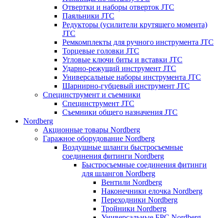
Отвертки и наборы отверток JTC
Паяльники JTC
Редукторы (усилители крутящего момента)
JTC
Ремкомплекты для ручного инструмента JTC
Торцевые головки JTC
Угловые ключи биты и вставки JTC
Ударно-режущий инструмент JTC
Универсальные наборы инструмента JTC
Шарнирно-губцевый инструмент JTC
Специнструмент и съемники
Специнструмент JTC
Съемники общего назначения JTC
Nordberg
Акционные товары Nordberg
Гаражное оборудование Nordberg
Воздушные шланги быстросъемные
соединения фитинги Nordberg
Быстросъемные соединения фитинги
для шлангов Nordberg
Вентили Nordberg
Наконечники елочка Nordberg
Переходники Nordberg
Тройники Nordberg
Универсальные БРС Nordberg