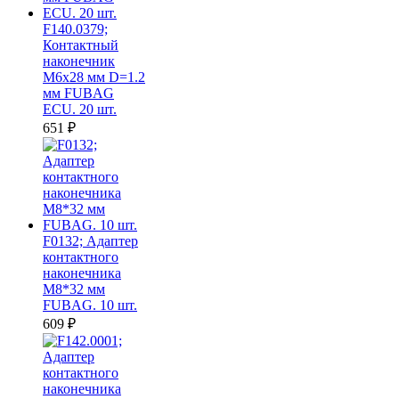
F140.0379;
Контактный
наконечник
M6х28 мм D=1.2
мм FUBAG
ECU. 20 шт.
651
₽
F0132; Адаптер
контактного
наконечника
M8*32 мм
FUBAG. 10 шт.
609
₽