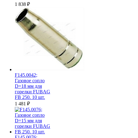
1 838
₽
F145.0042;
Газовое сопло
D=18 мм для
горелки FUBAG
FB 250. 10 шт.
1 481
₽
F145.0076;