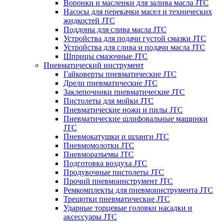
Воронки и масленки для залива масла JTC
Насосы для перекачки масел и технических
жидкостей JTC
Поддоны для слива масла JTC
Устройства для подачи густой смазки JTC
Устройства для слива и подачи масла JTC
Шприцы смазочные JTC
Пневматический инструмент
Гайковерты пневматические JTC
Дрели пневматические JTC
Заклепочники пневматические JTC
Пистолеты для мойки JTC
Пневматические ножи и пилы JTC
Пневматические шлифовальные машинки
JTC
Пневмокатушки и шланги JTC
Пневмомолотки JTC
Пневморазъемы JTC
Подготовка воздуха JTC
Продувочные пистолеты JTC
Прочий пневмоинструмент JTC
Ремкомплекты для пневмоинструмента JTC
Трещотки пневматические JTC
Ударные торцевые головки насадки и
аксессуары JTC