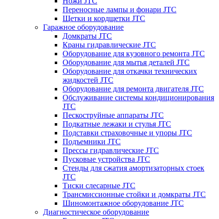
Ножи JTC
Переносные лампы и фонари JTC
Щетки и кордщетки JTC
Гаражное оборудование
Домкраты JTC
Краны гидравлические JTC
Оборудование для кузовного ремонта JTC
Оборудование для мытья деталей JTC
Оборудование для откачки технических
жидкостей JTC
Оборудование для ремонта двигателя JTC
Обслуживание системы кондиционирования
JTC
Пескоструйные аппараты JTC
Подкатные лежаки и стулья JTC
Подставки страховочные и упоры JTC
Подъемники JTC
Прессы гидравлические JTC
Пусковые устройства JTC
Стенды для сжатия амортизаторных стоек
JTC
Тиски слесарные JTC
Трансмиссионные стойки и домкраты JTC
Шиномонтажное оборудование JTC
Диагностическое оборудование