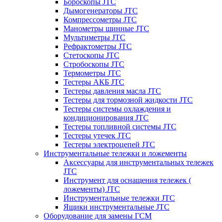
Бороскопы JTC
Дымогенераторы JTC
Компрессометры JTC
Манометры шинные JTC
Мультиметры JTC
Рефрактометры JTC
Стетоскопы JTC
Стробоскопы JTC
Термометры JTC
Тестеры АКБ JTC
Тестеры давления масла JTC
Тестеры для тормозной жидкости JTC
Тестеры системы охлаждения и
кондиционирования JTC
Тестеры топливной системы JTC
Тестеры утечек JTC
Тестеры электроцепей JTC
Инструментальные тележки и ложементы
Аксессуары для инструментальных тележек
JTC
Инструмент для оснащения тележек (
ложементы) JTC
Инструментальные тележки JTC
Ящики инструментальные JTC
Оборудование для замены ГСМ