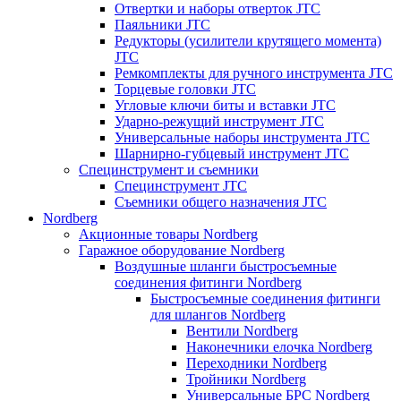
Отвертки и наборы отверток JTC
Паяльники JTC
Редукторы (усилители крутящего момента)
JTC
Ремкомплекты для ручного инструмента JTC
Торцевые головки JTC
Угловые ключи биты и вставки JTC
Ударно-режущий инструмент JTC
Универсальные наборы инструмента JTC
Шарнирно-губцевый инструмент JTC
Специнструмент и съемники
Специнструмент JTC
Съемники общего назначения JTC
Nordberg
Акционные товары Nordberg
Гаражное оборудование Nordberg
Воздушные шланги быстросъемные
соединения фитинги Nordberg
Быстросъемные соединения фитинги
для шлангов Nordberg
Вентили Nordberg
Наконечники елочка Nordberg
Переходники Nordberg
Тройники Nordberg
Универсальные БРС Nordberg