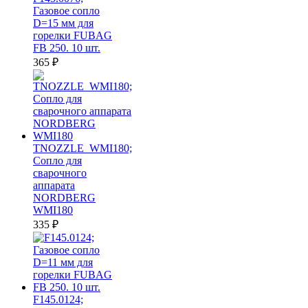
Газовое сопло
D=15 мм для
горелки FUBAG
FB 250. 10 шт.
365
₽
TNOZZLE_WMI180;
Сопло для
сварочного
аппарата
NORDBERG
WMI180
335
₽
F145.0124;