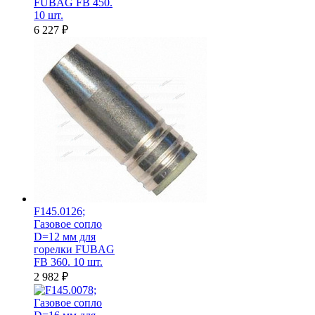
FUBAG FB 450.
10 шт.
6 227
₽
F145.0126;
Газовое сопло
D=12 мм для
горелки FUBAG
FB 360. 10 шт.
2 982
₽