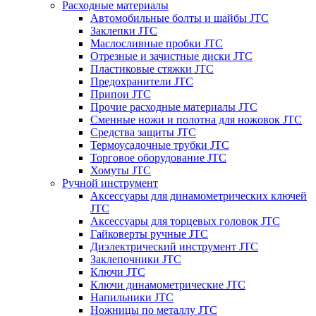
Расходные материалы
Автомобильные болты и шайбы JTC
Заклепки JTC
Маслосливные пробки JTC
Отрезные и зачистные диски JTC
Пластиковые стяжки JTC
Предохранители JTC
Припои JTC
Прочие расходные материалы JTC
Сменные ножи и полотна для ножовок JTC
Средства защиты JTC
Термоусадочные трубки JTC
Торговое оборудование JTC
Хомуты JTC
Ручной инструмент
Аксессуары для динамометрических ключей
JTC
Аксессуары для торцевых головок JTC
Гайковерты ручные JTC
Диэлектрический инструмент JTC
Заклепочники JTC
Ключи JTC
Ключи динамометрические JTC
Напильники JTC
Ножницы по металлу JTC