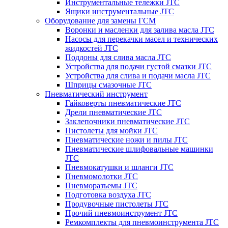
Инструментальные тележки JTC
Ящики инструментальные JTC
Оборудование для замены ГСМ
Воронки и масленки для залива масла JTC
Насосы для перекачки масел и технических
жидкостей JTC
Поддоны для слива масла JTC
Устройства для подачи густой смазки JTC
Устройства для слива и подачи масла JTC
Шприцы смазочные JTC
Пневматический инструмент
Гайковерты пневматические JTC
Дрели пневматические JTC
Заклепочники пневматические JTC
Пистолеты для мойки JTC
Пневматические ножи и пилы JTC
Пневматические шлифовальные машинки
JTC
Пневмокатушки и шланги JTC
Пневмомолотки JTC
Пневморазъемы JTC
Подготовка воздуха JTC
Продувочные пистолеты JTC
Прочий пневмоинструмент JTC
Ремкомплекты для пневмоинструмента JTC