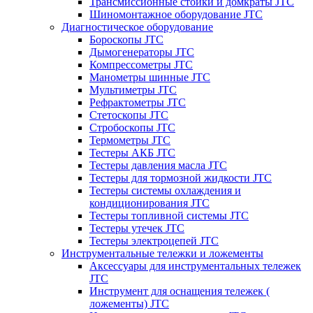
Трансмиссионные стойки и домкраты JTC
Шиномонтажное оборудование JTC
Диагностическое оборудование
Бороскопы JTC
Дымогенераторы JTC
Компрессометры JTC
Манометры шинные JTC
Мультиметры JTC
Рефрактометры JTC
Стетоскопы JTC
Стробоскопы JTC
Термометры JTC
Тестеры АКБ JTC
Тестеры давления масла JTC
Тестеры для тормозной жидкости JTC
Тестеры системы охлаждения и
кондиционирования JTC
Тестеры топливной системы JTC
Тестеры утечек JTC
Тестеры электроцепей JTC
Инструментальные тележки и ложементы
Аксессуары для инструментальных тележек
JTC
Инструмент для оснащения тележек (
ложементы) JTC