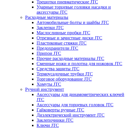
Трещотки пневматические JTC
Ударные торцевые головки насадки и
аксессуары JTC
Расходные материалы
Автомобильные болты и шайбы JTC
Заклепки JTC
Маслосливные пробки JTC
Отрезные и зачистные диски JTC
Пластиковые стяжки JTC
Предохранители JTC
Припои JTC
Прочие расходные материалы JTC
Сменные ножи и полотна для ножовок JTC
Средства защиты JTC
Термоусадочные трубки JTC
Торговое оборудование JTC
Хомуты JTC
Ручной инструмент
Аксессуары для динамометрических ключей
JTC
Аксессуары для торцевых головок JTC
Гайковерты ручные JTC
Диэлектрический инструмент JTC
Заклепочники JTC
Ключи JTC