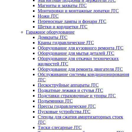
Магнитные поддоны и держатели JTC
Магниты и захваты JTC
Монтировки и монтажные лопатки JTC
Ножи JTC
Переносные лампы и фонари JTC
Щетки и кордщетки JTC
Гаражное оборудование
Домкраты JTC
Краны гидравлические JTC
Оборудование для кузовного ремонта JTC
Оборудование для мытья деталей JTC
Оборудование для откачки технических
жидкостей JTC
Оборудование для ремонта двигателя JTC
Обслуживание системы кондиционирования
JTC
Пескоструйные аппараты JTC
Подкатные лежаки и стулья JTC
Подставки страховочные и упоры JTC
Подъемники JTC
Прессы гидравлические JTC
Пусковые устройства JTC
Стенды для сжатия амортизаторных стоек
JTC
Тиски слесарные JTC