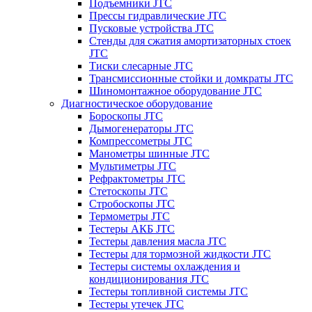
Подъемники JTC
Прессы гидравлические JTC
Пусковые устройства JTC
Стенды для сжатия амортизаторных стоек
JTC
Тиски слесарные JTC
Трансмиссионные стойки и домкраты JTC
Шиномонтажное оборудование JTC
Диагностическое оборудование
Бороскопы JTC
Дымогенераторы JTC
Компрессометры JTC
Манометры шинные JTC
Мультиметры JTC
Рефрактометры JTC
Стетоскопы JTC
Стробоскопы JTC
Термометры JTC
Тестеры АКБ JTC
Тестеры давления масла JTC
Тестеры для тормозной жидкости JTC
Тестеры системы охлаждения и
кондиционирования JTC
Тестеры топливной системы JTC
Тестеры утечек JTC