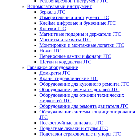
Резьбонарезной инструмент JTC
Вспомогательный инструмент
Зеркала JTC
Измерительный инструмент JTC
Клейма цифровые и буквенные JTC
Крючки JTC
Магнитные поддоны и держатели JTC
Магниты и захваты JTC
Монтировки и монтажные лопатки JTC
Ножи JTC
Переносные лампы и фонари JTC
Щетки и кордщетки JTC
Гаражное оборудование
Домкраты JTC
Краны гидравлические JTC
Оборудование для кузовного ремонта JTC
Оборудование для мытья деталей JTC
Оборудование для откачки технических
жидкостей JTC
Оборудование для ремонта двигателя JTC
Обслуживание системы кондиционирования
JTC
Пескоструйные аппараты JTC
Подкатные лежаки и стулья JTC
Подставки страховочные и упоры JTC