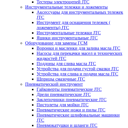
Тестеры электроцепей JTC
Инструментальные тележки и ложементы
Аксессуары для инструментальных тележек
JTC
Инструмент для оснащения тележек (
ложементы) JTC
Инструментальные тележки JTC
Ящики инструментальные JTC
Оборудование для замены ГСМ
Воронки и масленки для залива масла JTC
Насосы для перекачки масел и технических
жидкостей JTC
Поддоны для слива масла JTC
Устройства для подачи густой смазки JTC
Устройства для слива и подачи масла JTC
Шприцы смазочные JTC
Пневматический инструмент
Гайковерты пневматические JTC
Дрели пневматические JTC
Заклепочники пневматические JTC
Пистолеты для мойки JTC
Пневматические ножи и пилы JTC
Пневматические шлифовальные машинки
JTC
Пневмокатушки и шланги JTC