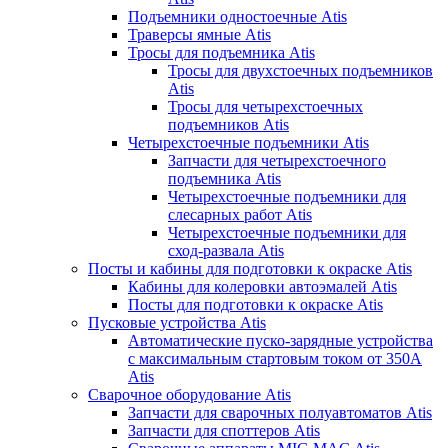
Подъемники одностоечные Atis
Траверсы ямные Atis
Тросы для подъемника Atis
Тросы для двухстоечных подъемников
Atis
Тросы для четырехстоечных
подъемников Atis
Четырехстоечные подъемники Atis
Запчасти для четырехстоечного
подъемника Atis
Четырехстоечные подъемники для
слесарных работ Atis
Четырехстоечные подъемники для
сход-развала Atis
Посты и кабины для подготовки к окраске Atis
Кабины для колеровки автоэмалей Atis
Посты для подготовки к окраске Atis
Пусковые устройства Atis
Автоматические пуско-зарядные устройства
с максимальным стартовым током от 350А
Atis
Сварочное оборудование Atis
Запчасти для сварочных полуавтоматов Atis
Запчасти для споттеров Atis