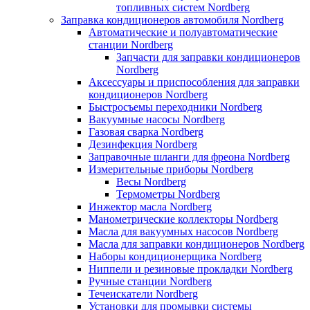
топливных систем Nordberg
Заправка кондиционеров автомобиля Nordberg
Автоматические и полуавтоматические
станции Nordberg
Запчасти для заправки кондиционеров
Nordberg
Аксессуары и приспособления для заправки
кондиционеров Nordberg
Быстросъемы переходники Nordberg
Вакуумные насосы Nordberg
Газовая сварка Nordberg
Дезинфекция Nordberg
Заправочные шланги для фреона Nordberg
Измерительные приборы Nordberg
Весы Nordberg
Термометры Nordberg
Инжектор масла Nordberg
Манометрические коллекторы Nordberg
Масла для вакуумных насосов Nordberg
Масла для заправки кондиционеров Nordberg
Наборы кондиционерщика Nordberg
Ниппели и резиновые прокладки Nordberg
Ручные станции Nordberg
Течеискатели Nordberg
Установки для промывки системы