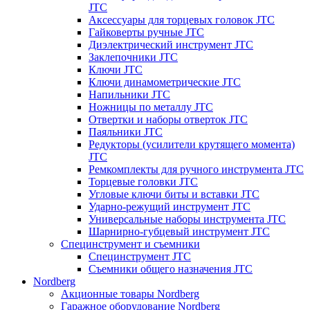
JTC
Аксессуары для торцевых головок JTC
Гайковерты ручные JTC
Диэлектрический инструмент JTC
Заклепочники JTC
Ключи JTC
Ключи динамометрические JTC
Напильники JTC
Ножницы по металлу JTC
Отвертки и наборы отверток JTC
Паяльники JTC
Редукторы (усилители крутящего момента)
JTC
Ремкомплекты для ручного инструмента JTC
Торцевые головки JTC
Угловые ключи биты и вставки JTC
Ударно-режущий инструмент JTC
Универсальные наборы инструмента JTC
Шарнирно-губцевый инструмент JTC
Специнструмент и съемники
Специнструмент JTC
Съемники общего назначения JTC
Nordberg
Акционные товары Nordberg
Гаражное оборудование Nordberg