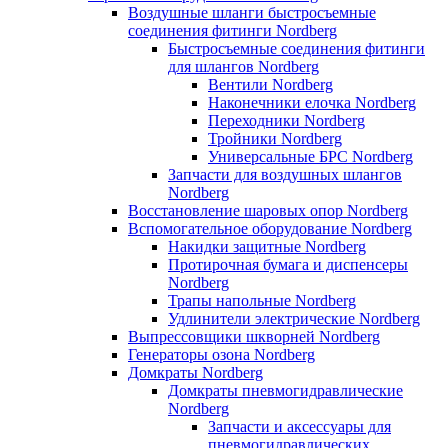
Воздушные шланги быстросъемные
соединения фитинги Nordberg
Быстросъемные соединения фитинги
для шлангов Nordberg
Вентили Nordberg
Наконечники елочка Nordberg
Переходники Nordberg
Тройники Nordberg
Универсальные БРС Nordberg
Запчасти для воздушных шлангов
Nordberg
Восстановление шаровых опор Nordberg
Вспомогательное оборудование Nordberg
Накидки защитные Nordberg
Протирочная бумага и диспенсеры
Nordberg
Трапы напольные Nordberg
Удлинители электрические Nordberg
Выпрессовщики шкворней Nordberg
Генераторы озона Nordberg
Домкраты Nordberg
Домкраты пневмогидравлические
Nordberg
Запчасти и аксессуары для
пневмогидравлических