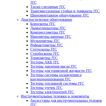
JTC
Тиски слесарные JTC
Трансмиссионные стойки и домкраты JTC
Шиномонтажное оборудование JTC
Диагностическое оборудование
Бороскопы JTC
Дымогенераторы JTC
Компрессометры JTC
Манометры шинные JTC
Мультиметры JTC
Рефрактометры JTC
Стетоскопы JTC
Стробоскопы JTC
Термометры JTC
Тестеры АКБ JTC
Тестеры давления масла JTC
Тестеры для тормозной жидкости JTC
Тестеры системы охлаждения и
кондиционирования JTC
Тестеры топливной системы JTC
Тестеры утечек JTC
Тестеры электроцепей JTC
Инструментальные тележки и ложементы
Аксессуары для инструментальных тележек
JTC