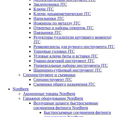
Заклепочники JTC
Ключи JTC
Ключи динамометрические JTC
Напильники JTC
Ножницы по металлу JTC
Отвертки и наборы отверток JTC
Паяльники JTC
Редукторы (усилители крутящего момента)
JTC
Ремкомплекты для ручного инструмента JTC
Торцевые головки JTC
Угловые ключи биты и вставки JTC
Ударно-режущий инструмент JTC
Универсальные наборы инструмента JTC
Шарнирно-губцевый инструмент JTC
Специнструмент и съемники
Специнструмент JTC
Съемники общего назначения JTC
Nordberg
Акционные товары Nordberg
Гаражное оборудование Nordberg
Воздушные шланги быстросъемные
соединения фитинги Nordberg
Быстросъемные соединения фитинги