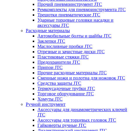
Прочий пневмоинструмент JTC
Ремкомплекты для пневмоинструмента JTC
Трещотки пневматические JTC
Ударные торцевые головки насадки и
аксессуары JTC
Расходные материалы
Автомобильные болты и шайбы JTC
Заклепки JTC
Маслосливные пробки JTC
Отрезные и зачистные диски JTC
Пластиковые стяжки JTC
Предохранители JTC
Припои JTC
Прочие расходные материалы JTC
Сменные ножи и полотна для ножовок JTC
Средства защиты JTC
Термоусадочные трубки JTC
Торговое оборудование JTC
Хомуты JTC
Ручной инструмент
Аксессуары для динамометрических ключей
JTC
Аксессуары для торцевых головок JTC
Гайковерты ручные JTC
Диэлектрический инструмент JTC