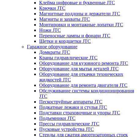
Клейма цифровые и буквенные JTC
Крючки JTC
Магнитные поддоны и держатели JTC
Магниты и захваты JTC
Монтировки и монтажные лопатки JTC
Ножи JTC
Переносные лампы и фонари JTC
Щетки и кордщетки JTC
Гаражное оборудование
Домкраты JTC
Краны гидравлические JTC
Оборудование для кузовного ремонта JTC
Оборудование для мытья деталей JTC
Оборудование для откачки технических
жидкостей JTC
Оборудование для ремонта двигателя JTC
Обслуживание системы кондиционирования
JTC
Пескоструйные аппараты JTC
Подкатные лежаки и стулья JTC
Подставки страховочные и упоры JTC
Подъемники JTC
Прессы гидравлические JTC
Пусковые устройства JTC
Стенды для сжатия амортизаторных стоек