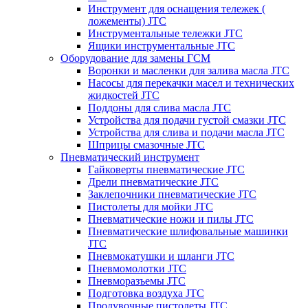
Инструмент для оснащения тележек (
ложементы) JTC
Инструментальные тележки JTC
Ящики инструментальные JTC
Оборудование для замены ГСМ
Воронки и масленки для залива масла JTC
Насосы для перекачки масел и технических
жидкостей JTC
Поддоны для слива масла JTC
Устройства для подачи густой смазки JTC
Устройства для слива и подачи масла JTC
Шприцы смазочные JTC
Пневматический инструмент
Гайковерты пневматические JTC
Дрели пневматические JTC
Заклепочники пневматические JTC
Пистолеты для мойки JTC
Пневматические ножи и пилы JTC
Пневматические шлифовальные машинки
JTC
Пневмокатушки и шланги JTC
Пневмомолотки JTC
Пневморазъемы JTC
Подготовка воздуха JTC
Продувочные пистолеты JTC