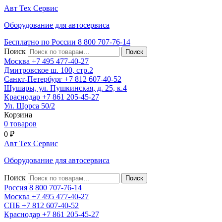
Авт
Тех
Сервис
Оборудование для автосервиса
Бесплатно по России
8 800
707-76-14
Поиск
Москва
+7 495
477-40-27
Дмитровское ш. 100, стр.2
Санкт-Петербург
+7 812
607-40-52
Шушары, ул. Пушкинская, д. 25, к.4
Краснодар
+7 861
205-45-27
Ул. Щорса 50/2
Корзина
0 товаров
0
₽
Авт
Тех
Сервис
Оборудование для автосервиса
Поиск
Россия 8 800
707-76-14
Москва
+7 495
477-40-27
СПБ
+7 812
607-40-52
Краснодар
+7 861
205-45-27