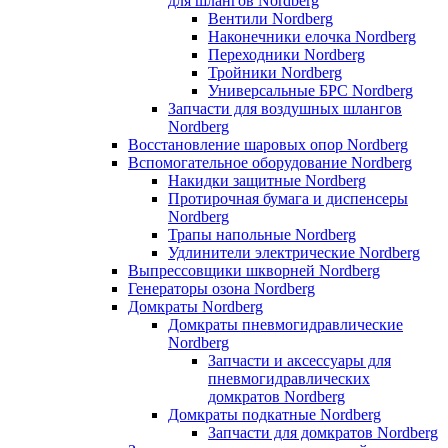
для шлангов Nordberg
Вентили Nordberg
Наконечники елочка Nordberg
Переходники Nordberg
Тройники Nordberg
Универсальные БРС Nordberg
Запчасти для воздушных шлангов
Nordberg
Восстановление шаровых опор Nordberg
Вспомогательное оборудование Nordberg
Накидки защитные Nordberg
Протирочная бумага и диспенсеры
Nordberg
Трапы напольные Nordberg
Удлинители электрические Nordberg
Выпрессовщики шкворней Nordberg
Генераторы озона Nordberg
Домкраты Nordberg
Домкраты пневмогидравлические
Nordberg
Запчасти и аксессуары для
пневмогидравлических
домкратов Nordberg
Домкраты подкатные Nordberg
Запчасти для домкратов Nordberg