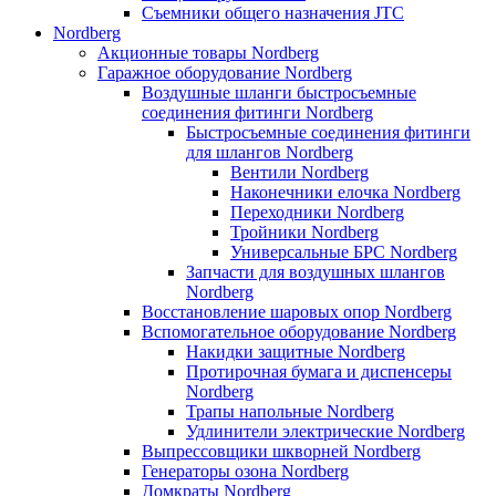
Съемники общего назначения JTC
Nordberg
Акционные товары Nordberg
Гаражное оборудование Nordberg
Воздушные шланги быстросъемные
соединения фитинги Nordberg
Быстросъемные соединения фитинги
для шлангов Nordberg
Вентили Nordberg
Наконечники елочка Nordberg
Переходники Nordberg
Тройники Nordberg
Универсальные БРС Nordberg
Запчасти для воздушных шлангов
Nordberg
Восстановление шаровых опор Nordberg
Вспомогательное оборудование Nordberg
Накидки защитные Nordberg
Протирочная бумага и диспенсеры
Nordberg
Трапы напольные Nordberg
Удлинители электрические Nordberg
Выпрессовщики шкворней Nordberg
Генераторы озона Nordberg
Домкраты Nordberg