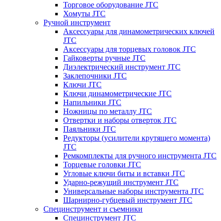
Торговое оборудование JTC
Хомуты JTC
Ручной инструмент
Аксессуары для динамометрических ключей
JTC
Аксессуары для торцевых головок JTC
Гайковерты ручные JTC
Диэлектрический инструмент JTC
Заклепочники JTC
Ключи JTC
Ключи динамометрические JTC
Напильники JTC
Ножницы по металлу JTC
Отвертки и наборы отверток JTC
Паяльники JTC
Редукторы (усилители крутящего момента)
JTC
Ремкомплекты для ручного инструмента JTC
Торцевые головки JTC
Угловые ключи биты и вставки JTC
Ударно-режущий инструмент JTC
Универсальные наборы инструмента JTC
Шарнирно-губцевый инструмент JTC
Специнструмент и съемники
Специнструмент JTC