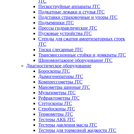
JTC
Пескоструйные аппараты JTC
Подкатные лежаки и стулья JTC
Подставки страховочные и упоры JTC
Подъемники JTC
Прессы гидравлические JTC
Пусковые устройства JTC
Стенды для сжатия амортизаторных стоек
JTC
Тиски слесарные JTC
Трансмиссионные стойки и домкраты JTC
Шиномонтажное оборудование JTC
Диагностическое оборудование
Бороскопы JTC
Дымогенераторы JTC
Компрессометры JTC
Манометры шинные JTC
Мультиметры JTC
Рефрактометры JTC
Стетоскопы JTC
Стробоскопы JTC
Термометры JTC
Тестеры АКБ JTC
Тестеры давления масла JTC
Тестеры для тормозной жидкости JTC