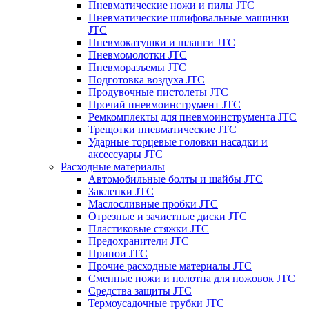
Пневматические ножи и пилы JTC
Пневматические шлифовальные машинки
JTC
Пневмокатушки и шланги JTC
Пневмомолотки JTC
Пневморазъемы JTC
Подготовка воздуха JTC
Продувочные пистолеты JTC
Прочий пневмоинструмент JTC
Ремкомплекты для пневмоинструмента JTC
Трещотки пневматические JTC
Ударные торцевые головки насадки и
аксессуары JTC
Расходные материалы
Автомобильные болты и шайбы JTC
Заклепки JTC
Маслосливные пробки JTC
Отрезные и зачистные диски JTC
Пластиковые стяжки JTC
Предохранители JTC
Припои JTC
Прочие расходные материалы JTC
Сменные ножи и полотна для ножовок JTC
Средства защиты JTC
Термоусадочные трубки JTC