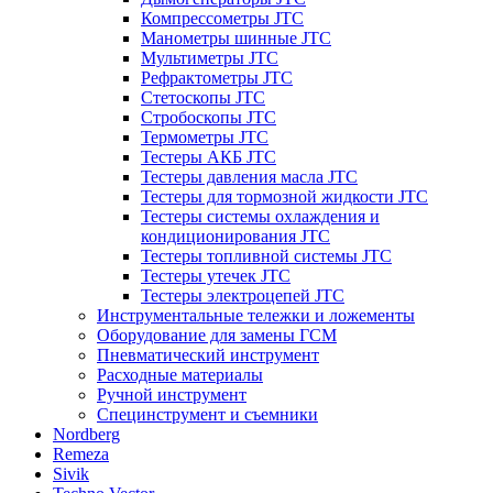
Компрессометры JTC
Манометры шинные JTC
Мультиметры JTC
Рефрактометры JTC
Стетоскопы JTC
Стробоскопы JTC
Термометры JTC
Тестеры АКБ JTC
Тестеры давления масла JTC
Тестеры для тормозной жидкости JTC
Тестеры системы охлаждения и
кондиционирования JTC
Тестеры топливной системы JTC
Тестеры утечек JTC
Тестеры электроцепей JTC
Инструментальные тележки и ложементы
Оборудование для замены ГСМ
Пневматический инструмент
Расходные материалы
Ручной инструмент
Специнструмент и съемники
Nordberg
Remeza
Sivik