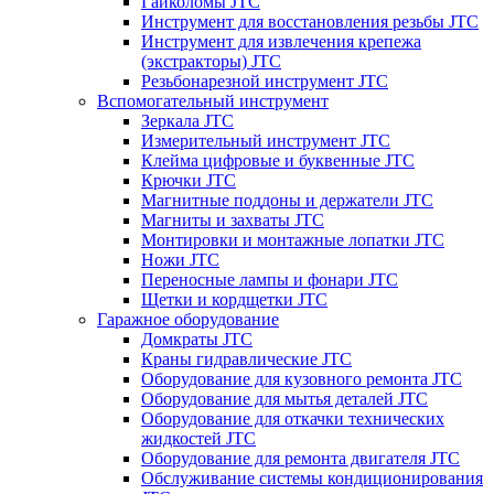
Гайколомы JTC
Инструмент для восстановления резьбы JTC
Инструмент для извлечения крепежа
(экстракторы) JTC
Резьбонарезной инструмент JTC
Вспомогательный инструмент
Зеркала JTC
Измерительный инструмент JTC
Клейма цифровые и буквенные JTC
Крючки JTC
Магнитные поддоны и держатели JTC
Магниты и захваты JTC
Монтировки и монтажные лопатки JTC
Ножи JTC
Переносные лампы и фонари JTC
Щетки и кордщетки JTC
Гаражное оборудование
Домкраты JTC
Краны гидравлические JTC
Оборудование для кузовного ремонта JTC
Оборудование для мытья деталей JTC
Оборудование для откачки технических
жидкостей JTC
Оборудование для ремонта двигателя JTC
Обслуживание системы кондиционирования