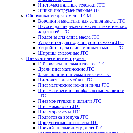
Инструментальные тележки JTC
Ящики инструментальные JTC
Оборудование для замены ГСМ
Воронки и масленки для залива масла JTC
Насосы для перекачки масел и технических
жидкостей JTC
Поддоны для слива масла JTC
Устройства для подачи густой смазки JTC
Устройства для слива и подачи масла JTC
Шприцы смазочные JTC
Пневматический инструмент
Гайковерты пневматические JTC
Дрели пневматические JTC
Заклепочники пневматические JTC
Пистолеты для мойки JTC
Пневматические ножи и пилы JTC
Пневматические шлифовальные машинки
JTC
Пневмокатушки и шланги JTC
Пневмомолотки JTC
Пневморазъемы JTC
Подготовка воздуха JTC
Продувочные пистолеты JTC
Прочий пневмоинструмент JTC