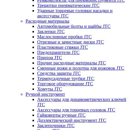
Ремкомплекты для пневмоинструмента JTC
Трещотки пневматические JTC
Ударные торцевые головки насадки и
аксессуары JTC
Расходные материалы
Автомобильные болты и шайбы JTC
Заклепки JTC
Маслосливные пробки JTC
Отрезные и зачистные диски JTC
Пластиковые стяжки JTC
Предохранители JTC
Припои JTC
Прочие расходные материалы JTC
Сменные ножи и полотна для ножовок JTC
Средства защиты JTC
Термоусадочные трубки JTC
Торговое оборудование JTC
Хомуты JTC
Ручной инструмент
Аксессуары для динамометрических ключей
JTC
Аксессуары для торцевых головок JTC
Гайковерты ручные JTC
Диэлектрический инструмент JTC
Заклепочники JTC