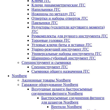
Ключи JTC
Ключи динамометрические JTC
Напильники JTC
Ножницы по металлу JTC
Отвертки и наборы отверток JTC
Паяльники JTC
Редукторы (усилители крутящего момента)
JTC
Ремкомплекты для ручного инструмента JTC
Торцевые головки JTC
Угловые ключи биты и вставки JTC
Ударно-режущий инструмент JTC
Универсальные наборы инструмента JTC
Шарнирно-губцевый инструмент JTC
Специнструмент и съемники
Специнструмент JTC
Съемники общего назначения JTC
Nordberg
Акционные товары Nordberg
Гаражное оборудование Nordberg
Воздушные шланги быстросъемные
соединения фитинги Nordberg
Быстросъемные соединения фитинги
для шлангов Nordberg
Вентили Nordberg