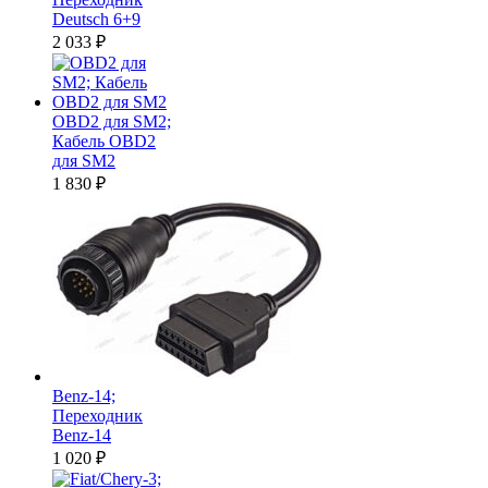
Deutsch 6+9
2 033
₽
OBD2 для SM2;
Кабель OBD2
для SM2
1 830
₽
Benz-14;
Переходник
Benz-14
1 020
₽