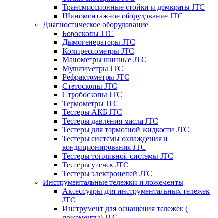
Трансмиссионные стойки и домкраты JTC
Шиномонтажное оборудование JTC
Диагностическое оборудование
Бороскопы JTC
Дымогенераторы JTC
Компрессометры JTC
Манометры шинные JTC
Мультиметры JTC
Рефрактометры JTC
Стетоскопы JTC
Стробоскопы JTC
Термометры JTC
Тестеры АКБ JTC
Тестеры давления масла JTC
Тестеры для тормозной жидкости JTC
Тестеры системы охлаждения и
кондиционирования JTC
Тестеры топливной системы JTC
Тестеры утечек JTC
Тестеры электроцепей JTC
Инструментальные тележки и ложементы
Аксессуары для инструментальных тележек
JTC
Инструмент для оснащения тележек (
ложементы) JTC