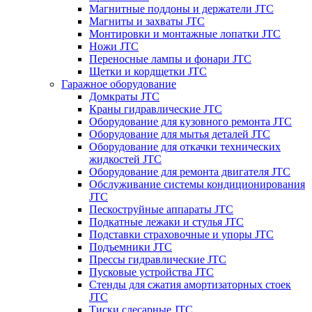
Магнитные поддоны и держатели JTC
Магниты и захваты JTC
Монтировки и монтажные лопатки JTC
Ножи JTC
Переносные лампы и фонари JTC
Щетки и кордщетки JTC
Гаражное оборудование
Домкраты JTC
Краны гидравлические JTC
Оборудование для кузовного ремонта JTC
Оборудование для мытья деталей JTC
Оборудование для откачки технических
жидкостей JTC
Оборудование для ремонта двигателя JTC
Обслуживание системы кондиционирования
JTC
Пескоструйные аппараты JTC
Подкатные лежаки и стулья JTC
Подставки страховочные и упоры JTC
Подъемники JTC
Прессы гидравлические JTC
Пусковые устройства JTC
Стенды для сжатия амортизаторных стоек
JTC
Тиски слесарные JTC