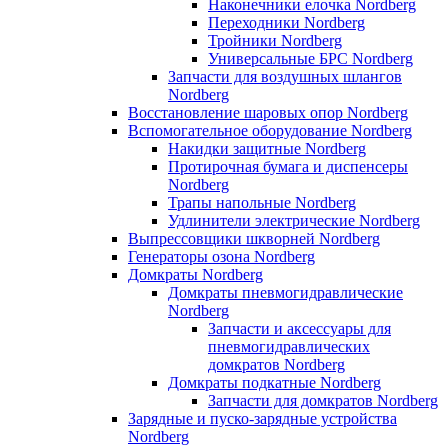
Наконечники елочка Nordberg
Переходники Nordberg
Тройники Nordberg
Универсальные БРС Nordberg
Запчасти для воздушных шлангов
Nordberg
Восстановление шаровых опор Nordberg
Вспомогательное оборудование Nordberg
Накидки защитные Nordberg
Протирочная бумага и диспенсеры
Nordberg
Трапы напольные Nordberg
Удлинители электрические Nordberg
Выпрессовщики шкворней Nordberg
Генераторы озона Nordberg
Домкраты Nordberg
Домкраты пневмогидравлические
Nordberg
Запчасти и аксессуары для
пневмогидравлических
домкратов Nordberg
Домкраты подкатные Nordberg
Запчасти для домкратов Nordberg
Зарядные и пуско-зарядные устройства
Nordberg