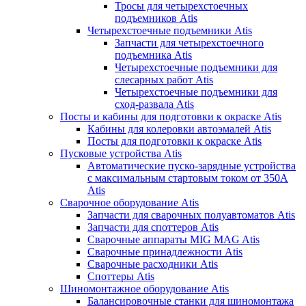
Тросы для четырехстоечных
подъемников Atis
Четырехстоечные подъемники Atis
Запчасти для четырехстоечного
подъемника Atis
Четырехстоечные подъемники для
слесарных работ Atis
Четырехстоечные подъемники для
сход-развала Atis
Посты и кабины для подготовки к окраске Atis
Кабины для колеровки автоэмалей Atis
Посты для подготовки к окраске Atis
Пусковые устройства Atis
Автоматические пуско-зарядные устройства
с максимальным стартовым током от 350А
Atis
Сварочное оборудование Atis
Запчасти для сварочных полуавтоматов Atis
Запчасти для споттеров Atis
Сварочные аппараты MIG MAG Atis
Сварочные принадлежности Atis
Сварочные расходники Atis
Споттеры Atis
Шиномонтажное оборудование Atis
Балансировочные станки для шиномонтажа