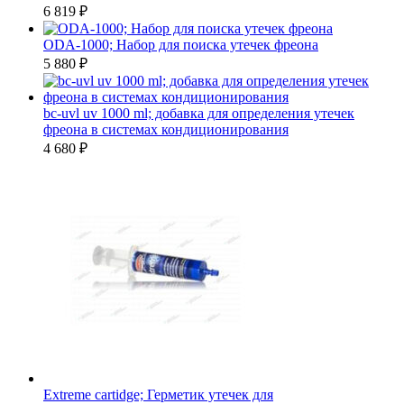
6 819
₽
ODA-1000; Набор для поиска утечек фреона
5 880
₽
bc-uvl uv 1000 ml; добавка для определения утечек
фреона в системах кондиционирования
4 680
₽
Extreme cartidge; Герметик утечек для