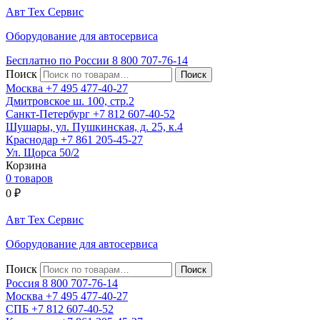
Авт
Тех
Сервис
Оборудование для автосервиса
Бесплатно по России
8 800
707-76-14
Поиск
Москва
+7 495
477-40-27
Дмитровское ш. 100, стр.2
Санкт-Петербург
+7 812
607-40-52
Шушары, ул. Пушкинская, д. 25, к.4
Краснодар
+7 861
205-45-27
Ул. Щорса 50/2
Корзина
0 товаров
0
₽
Авт
Тех
Сервис
Оборудование для автосервиса
Поиск
Россия 8 800
707-76-14
Москва
+7 495
477-40-27
СПБ
+7 812
607-40-52