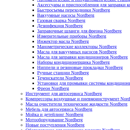
Аксессуары и приспособления для заправки 
Быстросъемы переходники Nordberg
Вакуумные насосы Nordberg
Газовая сварка Nordberg
Дезинфекция Nordberg
Заправочные шланги для фреона Nordberg
Измерительные приборы Nordberg
Инжектор масла Nordberg
Манометрические коллекторы Nordberg
Масла для вакуумных насосов Nordberg
Масла для заправки кондиционеров Nordberg
Наборы кондиционерщика Nordberg
Ниппели и резиновые прокладки Nordberg
Ручные станции Nordberg
Течеискатели Nordberg
Установки для промывки системы кондицион
Фреон Nordberg
Инструмент для автосервиса Nordberg
Компрессоры воздушные и пневмоинструмент Nord
Масла очистители технические жидкости Nordberg
Мебель для автосервиса Nordberg
Мойка и детейлинг Nordberg
Мотооборудование Nordberg
Новые поступления Nordberg