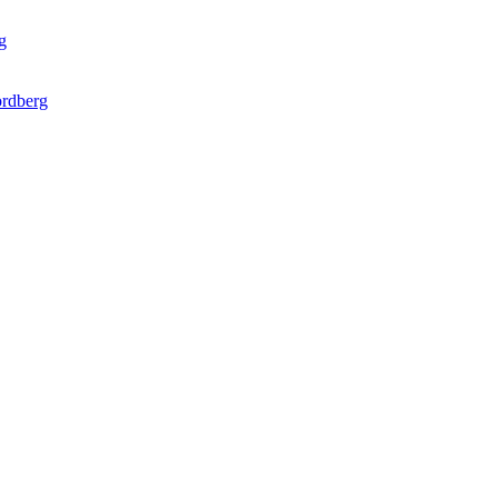
g
rdberg