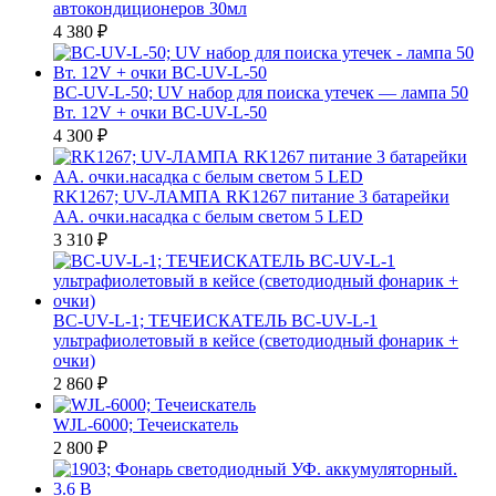
автокондиционеров 30мл
4 380
₽
BC-UV-L-50; UV набор для поиска утечек — лампа 50
Вт. 12V + очки BC-UV-L-50
4 300
₽
RK1267; UV-ЛАМПА RK1267 питание 3 батарейки
АА. очки.насадка с белым светом 5 LED
3 310
₽
BC-UV-L-1; ТЕЧЕИСКАТЕЛЬ BC-UV-L-1
ультрафиолетовый в кейсе (светодиодный фонарик +
очки)
2 860
₽
WJL-6000; Течеискатель
2 800
₽