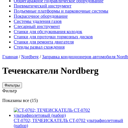
Общегаражное гидравлическое оборудование
Пневматический инструмент
Подъемные платформы и парковочные системы
Покрасочное оборудование
Системы удаления газов
Слесарный инструмент
Станки для обслуживания колодок
Станки для проточки тормозных дисков
Станки для ремонта двигателя
Стенды развал схождения
Главная
/
Nordberg
/
Заправка кондиционеров автомобиля Nordb
Течеискатели Nordberg
Фильтры
Фильтр
Цены:
Показаны все (15)
по
убыванию
CT-0702; ТЕЧЕИСКАТЕЛЬ CT-0702 ультрафиолетовый
(набор)