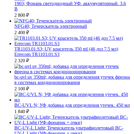
1903; Фонарь светодиодный УФ. аккумуляторный. 3.6
В
2 800
₽
NFG40; Течеискатель электронный
2 400
₽
TR1103.01.S3; UV краситель 350 ml (46 доз 7.5 мл)
Errecom TR1103.01.S3
2 320
₽
bc-uvl uv 350ml; добавка для определения утечек фреона
в системах кондиционирования
2 100
₽
BC-UVL N; УФ добавка для определения утечек. 450 мл
1 840
₽
BC-UV-L Light; Течеискатель ультрафиолетовый BC-
UV-L Light (УФ-фонарик + очки)