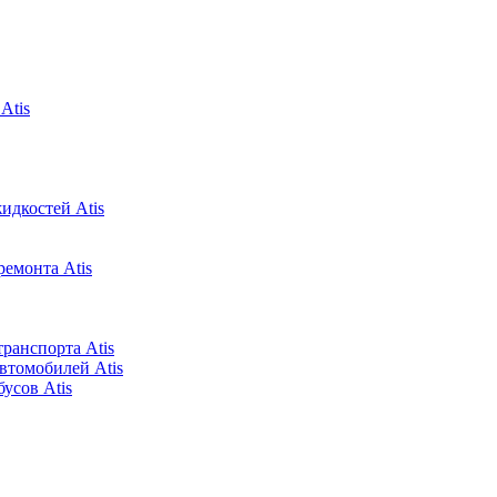
Atis
идкостей Atis
ремонта Atis
ранспорта Atis
втомобилей Atis
усов Atis