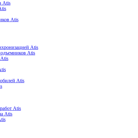
 Atis
tis
ков Atis
хронизацией Atis
подъемников Atis
Atis
tis
обилей Atis
s
абот Atis
а Atis
tis