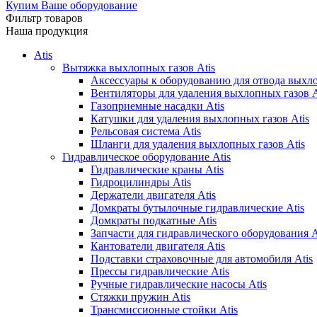
Купим Ваше оборудование
Фильтр товаров
Наша продукция
Atis
Вытяжка выхлопных газов Atis
Аксессуары к оборудованию для отвода выхло
Вентиляторы для удаления выхлопных газов A
Газоприемные насадки Atis
Катушки для удаления выхлопных газов Atis
Рельсовая система Atis
Шланги для удаления выхлопных газов Atis
Гидравлическое оборудование Atis
Гидравлические краны Atis
Гидроцилиндры Atis
Держатели двигателя Atis
Домкраты бутылочные гидравлические Atis
Домкраты подкатные Atis
Запчасти для гидравлического оборудования A
Кантователи двигателя Atis
Подставки страховочные для автомобиля Atis
Прессы гидравлические Atis
Ручные гидравлические насосы Atis
Стяжки пружин Atis
Трансмиссионные стойки Atis