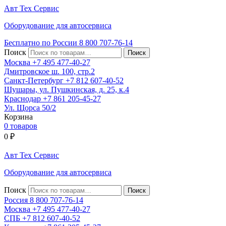
Авт
Тех
Сервис
Оборудование для автосервиса
Бесплатно по России
8 800
707-76-14
Поиск
Москва
+7 495
477-40-27
Дмитровское ш. 100, стр.2
Санкт-Петербург
+7 812
607-40-52
Шушары, ул. Пушкинская, д. 25, к.4
Краснодар
+7 861
205-45-27
Ул. Щорса 50/2
Корзина
0 товаров
0
₽
Авт
Тех
Сервис
Оборудование для автосервиса
Поиск
Россия 8 800
707-76-14
Москва
+7 495
477-40-27
СПБ
+7 812
607-40-52