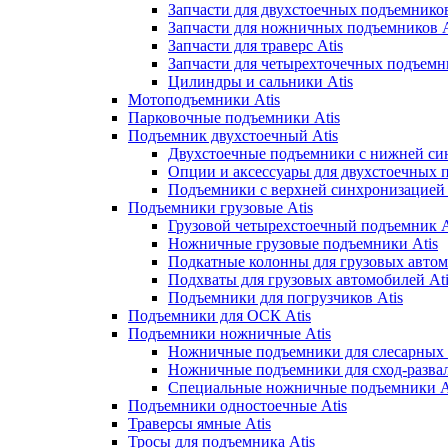
Запчасти для двухстоечных подъемников
Запчасти для ножничных подъемников A
Запчасти для траверс Atis
Запчасти для четырехточечных подъемни
Цилиндры и сальники Atis
Мотоподъемники Atis
Парковочные подъемники Atis
Подъемник двухстоечный Atis
Двухстоечные подъемники с нижней син
Опции и аксессуары для двухстоечных 
Подъемники с верхней синхронизацией 
Подъемники грузовые Atis
Грузовой четырехстоечный подъемник A
Ножничные грузовые подъемники Atis
Подкатные колонны для грузовых автом
Подхваты для грузовых автомобилей Ati
Подъемники для погрузчиков Atis
Подъемники для ОСК Atis
Подъемники ножничные Atis
Ножничные подъемники для слесарных р
Ножничные подъемники для сход-развал
Специальные ножничные подъемники A
Подъемники одностоечные Atis
Траверсы ямные Atis
Тросы для подъемника Atis