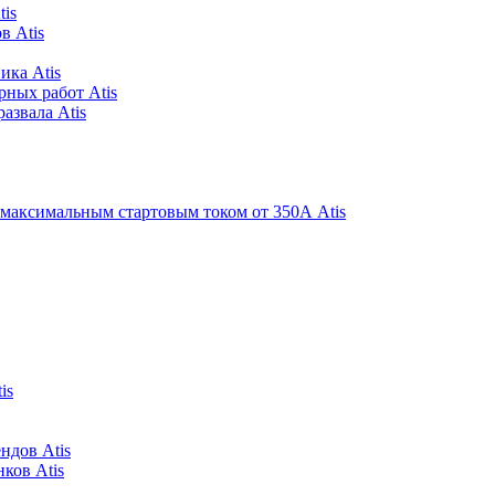
is
в Atis
ика Atis
рных работ Atis
азвала Atis
 максимальным стартовым током от 350А Atis
is
ндов Atis
ков Atis