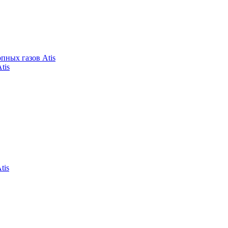
пных газов Atis
tis
tis