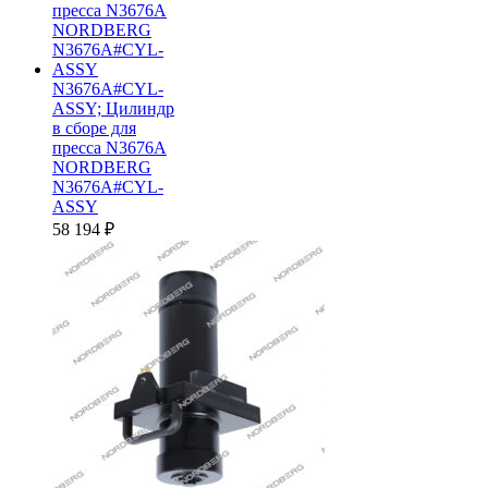
N3676A#CYL-
ASSY; Цилиндр
в сборе для
пресса N3676A
NORDBERG
N3676A#CYL-
ASSY
58 194
₽