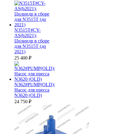
N3515T#CY-
AS(b2021);
Цилиндр в сборе
для N3515T (до
2021)
25 400
₽
N362#PUMP(OLD);
Насос для пресса
N3620 (OLD)
24 750
₽