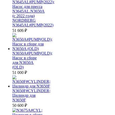
N3645AL#PUMP(2022);
Насос для пресса
N3645AL.N3650A
(с 2022 года)
NORDBERG
N3645AL#PUMP(2022)
51 606
₽
N3650A#PUMP(OLD);
Насос в сборе
для N3650A
(OLD)
51 000
₽
N3650F#CYLINDER;
Цилиндр для
N3650F
50 600
₽