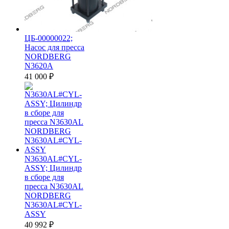
ЦБ-00000022;
Насос для пресса
NORDBERG
N3620A
41 000
₽
N3630AL#CYL-
ASSY; Цилиндр
в сборе для
пресса N3630AL
NORDBERG
N3630AL#CYL-
ASSY
40 992
₽