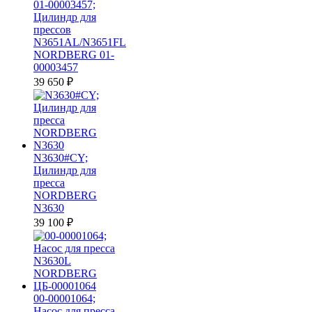
01-00003457;
Цилиндр для
прессов
N3651AL/N3651FL
NORDBERG 01-
00003457
39 650
₽
N3630#CY;
Цилиндр для
пресса
NORDBERG
N3630
39 100
₽
00-00001064;
Насос для пресса