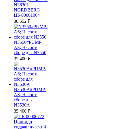
N3630L
NORDBERG
ЦБ-00001064
38 552
₽
N3550#PUMP-
AS; Насос в
сборе для N3550
35 400
₽
N3530A#PUMP-
AS; Насос в
сборе для
N3530A
35 400
₽