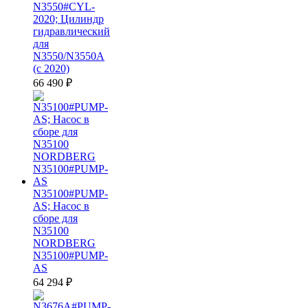
N3550#CYL-
2020; Цилиндр
гидравлический
для
N3550/N3550A
(с 2020)
66 490
₽
N35100#PUMP-
AS; Насос в
сборе для
N35100
NORDBERG
N35100#PUMP-
AS
64 294
₽