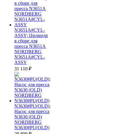
N3651A#CYL-
ASSY; Цилиндр
в сборе для
пресса N3651A
NORDBERG
N3651A#CYL-
ASSY
31 110
₽
N3630#PU(OLD);
Насос для пресса
N3630 (OLD)
NORDBERG
N3630#PU(OLD)
28 800
₽