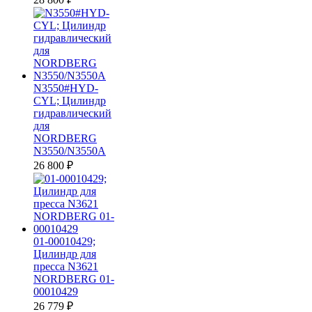
N3550#HYD-
CYL; Цилиндр
гидравлический
для
NORDBERG
N3550/N3550A
26 800
₽
01-00010429;
Цилиндр для
пресса N3621
NORDBERG 01-
00010429
26 779
₽