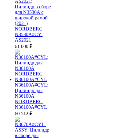
AS2021;
Цилиндр в сборе
для N3530A с
широкой рамой
(2021)
NORDBERG
N3530A#CY-
AS2021
61 000
₽
N36100A#CYL;
Цилиндр для
N36100A
NORDBERG
N36100A#CYL
60 512
₽