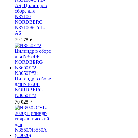
AS; Цилиндр в
сборе для
N35100
NORDBERG
N35100#CYL-
AS
79 178
₽
N3650E#2;
Цилиндр в сборе
для N3650E
NORDBERG
N3650E#2
70 028
₽