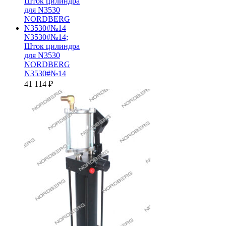
N3530#№14;
Шток цилиндра
для N3530
NORDBERG
N3530#№14
41 114
₽