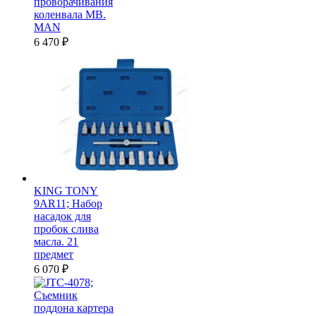
проворачивания
коленвала MB.
MAN
6 470
₽
KING TONY
9AR11; Набор
насадок для
пробок слива
масла. 21
предмет
6 070
₽