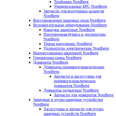
Тройники Nordberg
Универсальные БРС Nordberg
Запчасти для воздушных шлангов
Nordberg
Восстановление шаровых опор Nordberg
Вспомогательное оборудование Nordberg
Накидки защитные Nordberg
Протирочная бумага и диспенсеры
Nordberg
Трапы напольные Nordberg
Удлинители электрические Nordberg
Выпрессовщики шкворней Nordberg
Генераторы озона Nordberg
Домкраты Nordberg
Домкраты пневмогидравлические
Nordberg
Запчасти и аксессуары для
пневмогидравлических
домкратов Nordberg
Домкраты подкатные Nordberg
Запчасти для домкратов Nordberg
Зарядные и пуско-зарядные устройства
Nordberg
Аксессуары и запчасти для пуско-
зарядных устройств Nordberg