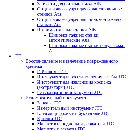
Запчасти для шиномонтажа Atis
Опции и аксессуары для балансировочных
стендов Atis
Опции и аксессуары для шиномонтажных
станков Atis
Шиномонтажные станки Atis
Шиномонтажные станки
автоматические Atis
Шиномонтажные станки полуавтомат
Atis
JTC
Восстановление и извлечение поврежденного
крепежа
Гайколомы JTC
Инструмент для восстановления резьбы JTC
Инструмент для извлечения крепежа
(экстракторы) JTC
Резьбонарезной инструмент JTC
Вспомогательный инструмент
Зеркала JTC
Измерительный инструмент JTC
Клейма цифровые и буквенные JTC
Крючки JTC
Магнитные поддоны и держатели JTC
Магниты и захваты JTC