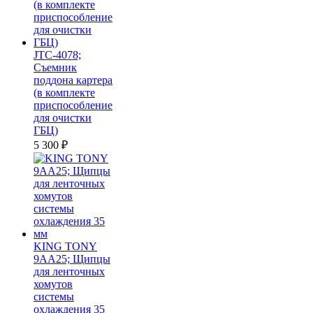
JTC-4078;
Съемник
поддона картера
(в комплекте
приспособление
для очистки
ГБЦ)
5 300
₽
KING TONY
9AA25; Щипцы
для ленточных
хомутов
системы
охлаждения 35