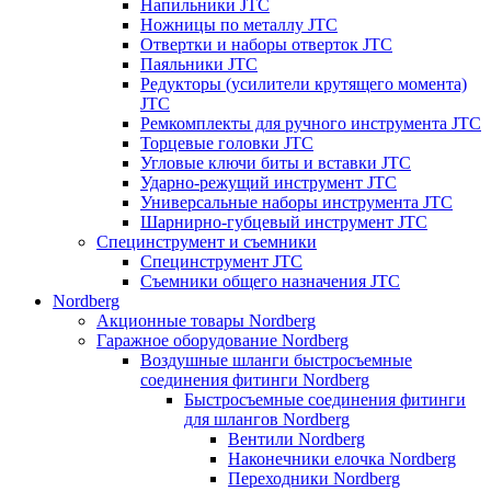
Напильники JTC
Ножницы по металлу JTC
Отвертки и наборы отверток JTC
Паяльники JTC
Редукторы (усилители крутящего момента)
JTC
Ремкомплекты для ручного инструмента JTC
Торцевые головки JTC
Угловые ключи биты и вставки JTC
Ударно-режущий инструмент JTC
Универсальные наборы инструмента JTC
Шарнирно-губцевый инструмент JTC
Специнструмент и съемники
Специнструмент JTC
Съемники общего назначения JTC
Nordberg
Акционные товары Nordberg
Гаражное оборудование Nordberg
Воздушные шланги быстросъемные
соединения фитинги Nordberg
Быстросъемные соединения фитинги
для шлангов Nordberg
Вентили Nordberg
Наконечники елочка Nordberg
Переходники Nordberg