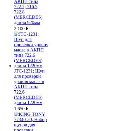
АКПП типа
722.7; 716.5;
722.8
(MERCEDES)
длина 920мм
2 100
₽
JTC-1231; Щуп
для проверки
уровня масла в
АКПП типа
722.6
(MERCEDES)
длина 1220мм
1 650
₽