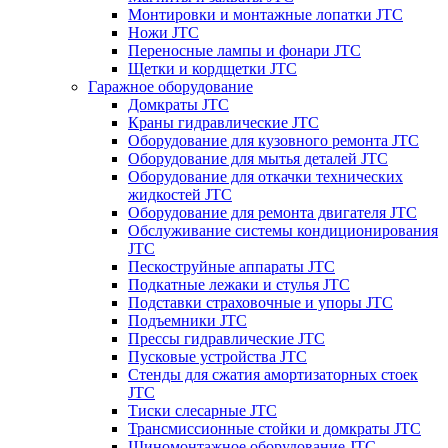
Монтировки и монтажные лопатки JTC
Ножи JTC
Переносные лампы и фонари JTC
Щетки и кордщетки JTC
Гаражное оборудование
Домкраты JTC
Краны гидравлические JTC
Оборудование для кузовного ремонта JTC
Оборудование для мытья деталей JTC
Оборудование для откачки технических
жидкостей JTC
Оборудование для ремонта двигателя JTC
Обслуживание системы кондиционирования
JTC
Пескоструйные аппараты JTC
Подкатные лежаки и стулья JTC
Подставки страховочные и упоры JTC
Подъемники JTC
Прессы гидравлические JTC
Пусковые устройства JTC
Стенды для сжатия амортизаторных стоек
JTC
Тиски слесарные JTC
Трансмиссионные стойки и домкраты JTC
Шиномонтажное оборудование JTC