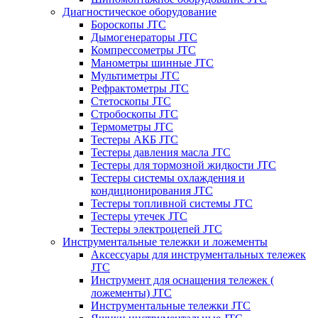
Диагностическое оборудование
Бороскопы JTC
Дымогенераторы JTC
Компрессометры JTC
Манометры шинные JTC
Мультиметры JTC
Рефрактометры JTC
Стетоскопы JTC
Стробоскопы JTC
Термометры JTC
Тестеры АКБ JTC
Тестеры давления масла JTC
Тестеры для тормозной жидкости JTC
Тестеры системы охлаждения и
кондиционирования JTC
Тестеры топливной системы JTC
Тестеры утечек JTC
Тестеры электроцепей JTC
Инструментальные тележки и ложементы
Аксессуары для инструментальных тележек
JTC
Инструмент для оснащения тележек (
ложементы) JTC
Инструментальные тележки JTC