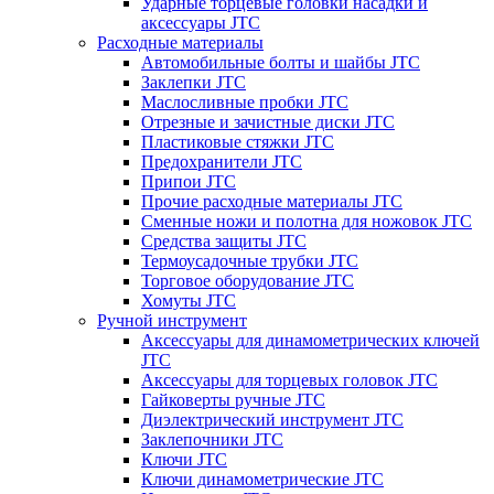
Ударные торцевые головки насадки и
аксессуары JTC
Расходные материалы
Автомобильные болты и шайбы JTC
Заклепки JTC
Маслосливные пробки JTC
Отрезные и зачистные диски JTC
Пластиковые стяжки JTC
Предохранители JTC
Припои JTC
Прочие расходные материалы JTC
Сменные ножи и полотна для ножовок JTC
Средства защиты JTC
Термоусадочные трубки JTC
Торговое оборудование JTC
Хомуты JTC
Ручной инструмент
Аксессуары для динамометрических ключей
JTC
Аксессуары для торцевых головок JTC
Гайковерты ручные JTC
Диэлектрический инструмент JTC
Заклепочники JTC
Ключи JTC
Ключи динамометрические JTC