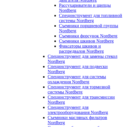
двигателя Nordberg
Рассухариватели и щипцы
Nordberg
Специнструмент для топливной
системы Nordberg
Съемники поршневой группы
Nordberg
Съемники форсунок Nordberg
Съемники шкивов Nordberg
Фиксаторы шкивов и
распредвалов Nordberg
Специнструмент для замены стекол
Nordberg
Специнструмент для подвески
Nordberg
Специнструмент для системы
охлаждения Nordberg
Специнструмент для тормозной
системы Nordberg
Специнструмент для трансмиссии
Nordberg
Специнструмент для
электрооборудования Nordberg
Съемники масляных фильтров
Nordberg