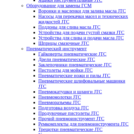
Ящики инструментальные JTC
Оборудование для замены ГСМ
Воронки и масленки для залива масла JTC
Насосы для перекачки масел и технических
жидкостей JTC
Поддоны для слива масла JTC
Устройства для подачи густой смазки JTC
Устройства для слива и подачи масла JTC
Шприцы смазочные JTC
Пневматический инструмент
Гайковерты пневматические JTC
Дрели пневматические JTC
Заклепочники пневматические JTC
Пистолеты для мойки JTC
Пневматические ножи и пилы JTC
Пневматические шлифовальные машинки
JTC
Пневмокатушки и шланги JTC
Пневмомолотки JTC
Пневморазъемы JTC
Подготовка воздуха JTC
Продувочные пистолеты JTC
Прочий пневмоинструмент JTC
Ремкомплекты для пневмоинструмента JTC
Трещотки пневматические JTC