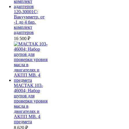
120-30001C;
Вакуумметр. от
-1 до 4 бар.
комплект
адаптеров
16 500
₽
МАСТАК 103-
46004; Набор
щупов для
проверки уровня
масла в
двигателях и
АКПП MB. 4
предмета
8 620
₽