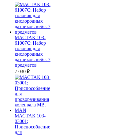
МАСТАК 103-
61007C; Набор
головок для
кислородных
датчиков. кейс. 7
предметов
7 030
₽
МАСТАК 103-
03001;
Приспособление
для