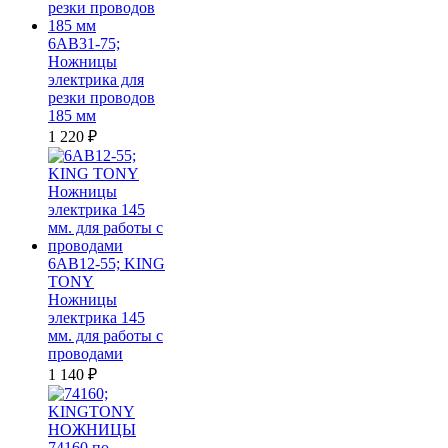
6AB31-75;
Ножницы
электрика для
резки проводов
185 мм
1 220
₽
6AB12-55; KING
TONY
Ножницы
электрика 145
мм. для работы с
проводами
1 140
₽