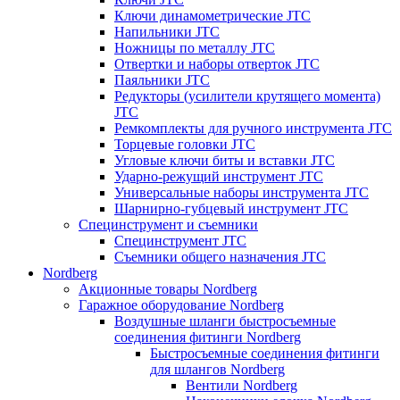
Ключи динамометрические JTC
Напильники JTC
Ножницы по металлу JTC
Отвертки и наборы отверток JTC
Паяльники JTC
Редукторы (усилители крутящего момента)
JTC
Ремкомплекты для ручного инструмента JTC
Торцевые головки JTC
Угловые ключи биты и вставки JTC
Ударно-режущий инструмент JTC
Универсальные наборы инструмента JTC
Шарнирно-губцевый инструмент JTC
Специнструмент и съемники
Специнструмент JTC
Съемники общего назначения JTC
Nordberg
Акционные товары Nordberg
Гаражное оборудование Nordberg
Воздушные шланги быстросъемные
соединения фитинги Nordberg
Быстросъемные соединения фитинги
для шлангов Nordberg
Вентили Nordberg