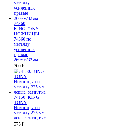
74360;
KINGTONY
НОЖНИЦЫ
74360 по
металлу
усиленные
правые
260мм/32мм
700
₽
74150; KING
TONY
Ножницы по
металлу 235 мм.
левые. загнутые
575
₽