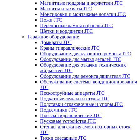
Магнитные поддоны и держатели JTC
Магниты и захваты JTC
Монтировки и монтажные лопатки JTC
Ножи JTC
Переносные лампы и фонари JTC
Щетки и кордщетки JTC
Гаражное оборудование
Домкраты JTC
Краны гидравлические JTC
Оборудование для кузовного ремонта JTC
Оборудование для мытья деталей JTC
Оборудование для откачки технических
жидкостей JTC
Оборудование для ремонта двигателя JTC
Обслуживание системы кондиционирования
JTC
Пескоструйные аппараты JTC
Подкатные лежаки и стулья JTC
Подставки страховочные и упоры JTC
Подъемники JTC
Прессы гидравлические JTC
Пусковые устройства JTC
Стенды для сжатия амортизаторных стоек
JTC
Тиски слесарные JTC