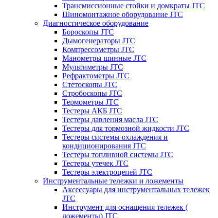
Трансмиссионные стойки и домкраты JTC
Шиномонтажное оборудование JTC
Диагностическое оборудование
Бороскопы JTC
Дымогенераторы JTC
Компрессометры JTC
Манометры шинные JTC
Мультиметры JTC
Рефрактометры JTC
Стетоскопы JTC
Стробоскопы JTC
Термометры JTC
Тестеры АКБ JTC
Тестеры давления масла JTC
Тестеры для тормозной жидкости JTC
Тестеры системы охлаждения и
кондиционирования JTC
Тестеры топливной системы JTC
Тестеры утечек JTC
Тестеры электроцепей JTC
Инструментальные тележки и ложементы
Аксессуары для инструментальных тележек
JTC
Инструмент для оснащения тележек (
ложементы) JTC