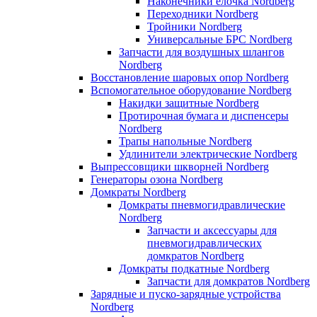
Наконечники елочка Nordberg
Переходники Nordberg
Тройники Nordberg
Универсальные БРС Nordberg
Запчасти для воздушных шлангов
Nordberg
Восстановление шаровых опор Nordberg
Вспомогательное оборудование Nordberg
Накидки защитные Nordberg
Протирочная бумага и диспенсеры
Nordberg
Трапы напольные Nordberg
Удлинители электрические Nordberg
Выпрессовщики шкворней Nordberg
Генераторы озона Nordberg
Домкраты Nordberg
Домкраты пневмогидравлические
Nordberg
Запчасти и аксессуары для
пневмогидравлических
домкратов Nordberg
Домкраты подкатные Nordberg
Запчасти для домкратов Nordberg
Зарядные и пуско-зарядные устройства
Nordberg