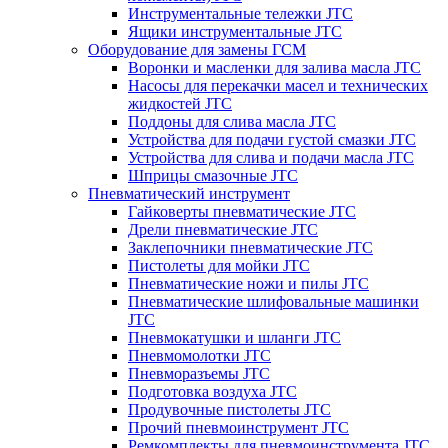
Инструментальные тележки JTC
Ящики инструментальные JTC
Оборудование для замены ГСМ
Воронки и масленки для залива масла JTC
Насосы для перекачки масел и технических
жидкостей JTC
Поддоны для слива масла JTC
Устройства для подачи густой смазки JTC
Устройства для слива и подачи масла JTC
Шприцы смазочные JTC
Пневматический инструмент
Гайковерты пневматические JTC
Дрели пневматические JTC
Заклепочники пневматические JTC
Пистолеты для мойки JTC
Пневматические ножи и пилы JTC
Пневматические шлифовальные машинки
JTC
Пневмокатушки и шланги JTC
Пневмомолотки JTC
Пневморазъемы JTC
Подготовка воздуха JTC
Продувочные пистолеты JTC
Прочий пневмоинструмент JTC
Ремкомплекты для пневмоинструмента JTC