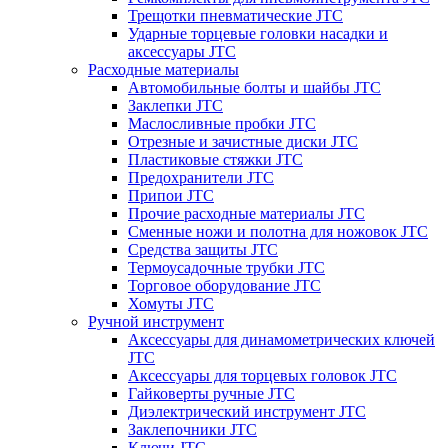
Трещотки пневматические JTC
Ударные торцевые головки насадки и
аксессуары JTC
Расходные материалы
Автомобильные болты и шайбы JTC
Заклепки JTC
Маслосливные пробки JTC
Отрезные и зачистные диски JTC
Пластиковые стяжки JTC
Предохранители JTC
Припои JTC
Прочие расходные материалы JTC
Сменные ножи и полотна для ножовок JTC
Средства защиты JTC
Термоусадочные трубки JTC
Торговое оборудование JTC
Хомуты JTC
Ручной инструмент
Аксессуары для динамометрических ключей
JTC
Аксессуары для торцевых головок JTC
Гайковерты ручные JTC
Диэлектрический инструмент JTC
Заклепочники JTC
Ключи JTC