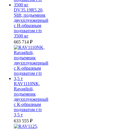
DV35.19R5.20,
Slift, подъемник
двухплунжерный
с Н-образным
подхватом г/п
3500 кг
665 714
₽
RAV1110NK,
Ravaglioli,
подъемник
двухплунжерный
с К-образным
подхватом г/п
3,5 т
633 555
₽