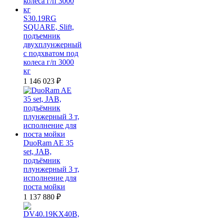
S30.19RG
SQUARE, Slift,
подъемник
двухплунжерный
с подхватом под
колеса г/п 3000
кг
1 146 023
₽
DuoRam AE 35
set, JAB,
подъёмник
плунжерный 3 т,
исполнение для
поста мойки
1 137 880
₽