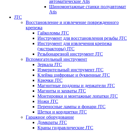
автоматические Atis
Шиномонтажные станки полуавтомат
Atis
JTC
Восстановление и извлечение поврежденного
крепежа
Гайколомы JTC
Инструмент для восстановления резьбы JTC
Инструмент для извлечения крепежа
(экстракторы) JTC
Резьбонарезной инструмент JTC
Вспомогательный инструмент
Зеркала JTC
Измерительный инструмент JTC
Клейма цифровые и буквенные JTC
Крючки JTC
Магнитные поддоны и держатели JTC
Магниты и захваты JTC
Монтировки и монтажные лопатки JTC
Ножи JTC
Переносные лампы и фонари JTC
Щетки и кордщетки JTC
Гаражное оборудование
Домкраты JTC
Краны гидравлические JTC