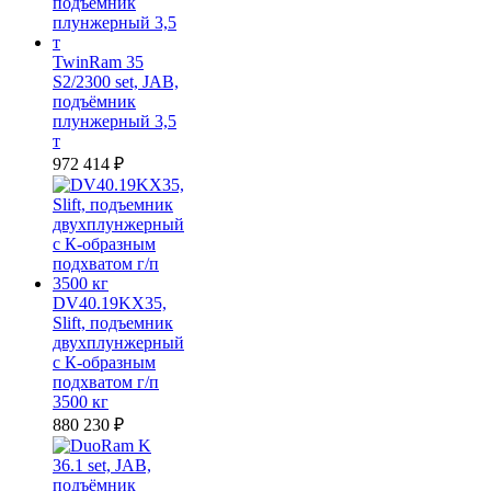
TwinRam 35
S2/2300 set, JAB,
подъёмник
плунжерный 3,5
т
972 414
₽
DV40.19KX35,
Slift, подъемник
двухплунжерный
с К-образным
подхватом г/п
3500 кг
880 230
₽