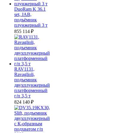
DuoRam K 36.1
set, JAB,
подъёмник
плунжерный 3 т
855 114
₽
RAV1131,
Ravaglioli,
подъемник
двухплунжерный
платформенный
г/п 3,5 т
824 140
₽