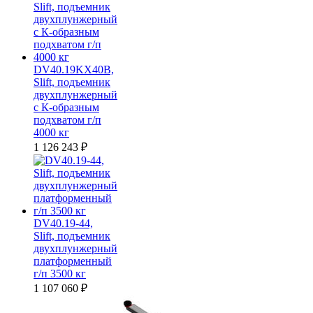
DV40.19KX40B,
Slift, подъемник
двухплунжерный
с К-образным
подхватом г/п
4000 кг
1 126 243
₽
DV40.19-44,
Slift, подъемник
двухплунжерный
платформенный
г/п 3500 кг
1 107 060
₽