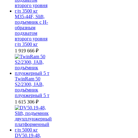
M35-44F, Slift,
подъемник с Н-
образным
подхватом
второго уровня
г/п 3500 кг
1 919 666
₽
TwinRam 50
S2/2300, JAB,
подъёмник
плунжерный 5 т
1 615 306
₽
DV50.19-48,