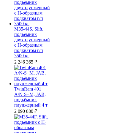
M35-44S, Slift,
подъемник
двухплунжерный
с Н-образным
подхватом г/п
3500 кг
2 246 365
₽
TwinRam 401
A/N-S+M, JAB,
подъёмник
плунжерный 4 т
2 090 880
₽