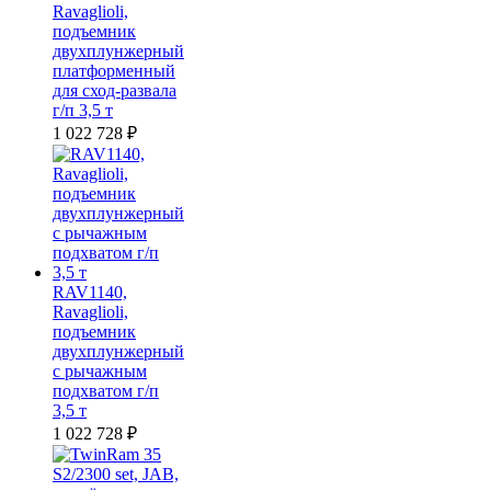
Ravaglioli,
подъемник
двухплунжерный
платформенный
для сход-развала
г/п 3,5 т
1 022 728
₽
RAV1140,
Ravaglioli,
подъемник
двухплунжерный
с рычажным
подхватом г/п
3,5 т
1 022 728
₽