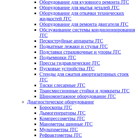
Оборудование для кузовного ремонта JTC
Оборудование для мытья деталей JTC
Оборудование для откачки технических
жидкостей JTC
Оборудование для ремонта двигателя JTC
Обслуживание системы кондиционирования
JTC
Пескоструйные аппараты JTC
Подкатные лежаки и стулья JTC
Подставки страховочные и упоры JTC
Подъемники JTC
Прессы гидравлические JTC
Пусковые устройства JTC
Стенды для сжатия амортизаторных стоек
JTC
Тиски слесарные JTC
Трансмиссионные стойки и домкраты JTC
Шиномонтажное оборудование JTC
Диагностическое оборудование
Бороскопы JTC
Дымогенераторы JTC
Компрессометры JTC
Манометры шинные JTC
Мультиметры JTC
Рефрактометры JTC