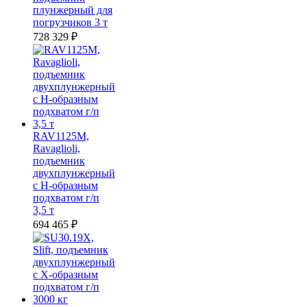
плунжерный для
погрузчиков 3 т
728 329
₽
RAV1125M,
Ravaglioli,
подъемник
двухплунжерный
с Н-образным
подхватом г/п
3,5 т
694 465
₽