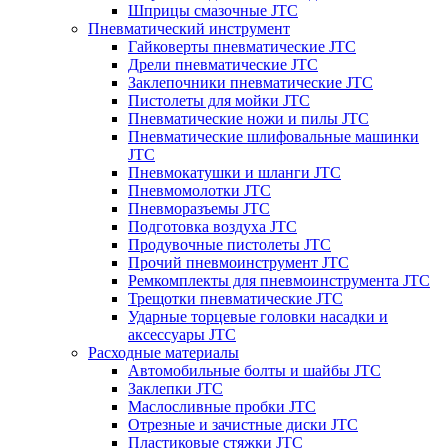
Шприцы смазочные JTC
Пневматический инструмент
Гайковерты пневматические JTC
Дрели пневматические JTC
Заклепочники пневматические JTC
Пистолеты для мойки JTC
Пневматические ножи и пилы JTC
Пневматические шлифовальные машинки
JTC
Пневмокатушки и шланги JTC
Пневмомолотки JTC
Пневморазъемы JTC
Подготовка воздуха JTC
Продувочные пистолеты JTC
Прочий пневмоинструмент JTC
Ремкомплекты для пневмоинструмента JTC
Трещотки пневматические JTC
Ударные торцевые головки насадки и
аксессуары JTC
Расходные материалы
Автомобильные болты и шайбы JTC
Заклепки JTC
Маслосливные пробки JTC
Отрезные и зачистные диски JTC
Пластиковые стяжки JTC