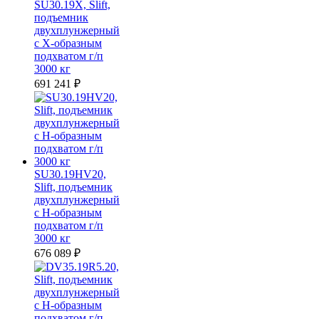
SU30.19X, Slift,
подъемник
двухплунжерный
с Х-образным
подхватом г/п
3000 кг
691 241
₽
SU30.19HV20,
Slift, подъемник
двухплунжерный
с Н-образным
подхватом г/п
3000 кг
676 089
₽