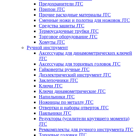
Предохранители JTC
Припои JTC
Прочие расходные материалы JTC
Сменные ножи и полотна для ножовок JTC
Средства защиты JTC
Термоусадочные трубки JTC
Торговое оборудование JTC
Хомуты JTC
Ручной инструмент
Аксессуары для динамометрических ключей
JTC
Аксессуары для торцевых головок JTC
Гайковерты ручные JTC
Диэлектрический инструмент JTC
Заклепочники JTC
Ключи JTC
Ключи динамометрические JTC
Напильники JTC
Ножницы по металлу JTC
Отвертки и наборы отверток JTC
Паяльники JTC
Редукторы (усилители крутящего момента)
JTC
Ремкомплекты для ручного инструмента JTC
Торцевые головки JTC