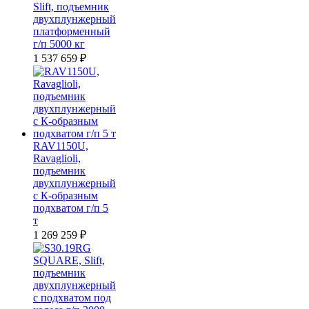
Slift, подъемник
двухплунжерный
платформенный
г/п 5000 кг
1 537 659
₽
RAV1150U,
Ravaglioli,
подъемник
двухплунжерный
с К-образным
подхватом г/п 5
т
1 269 259
₽