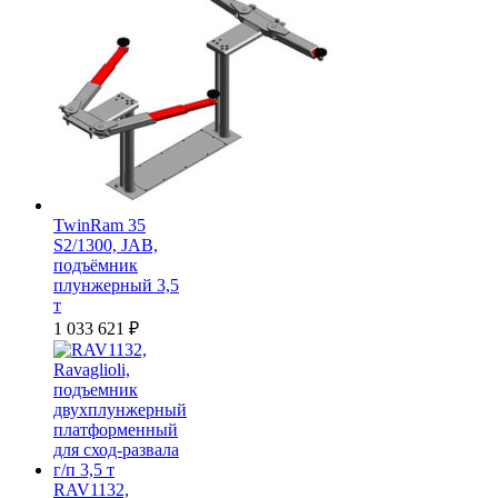
TwinRam 35
S2/1300, JAB,
подъёмник
плунжерный 3,5
т
1 033 621
₽
RAV1132,