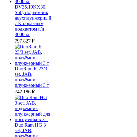
DV35.19KX30,
Slift, подъемник
двухплунжерный
с К-образным
подхватом г/п
3000 кг
797 827
₽
DuoRam K 23/3
set, JAB,
подъёмник
плунжерный 3 т
742 186
₽
Duo Ram HG 3
set, JAB,
подъёмник