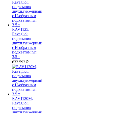
RAV1125,
Ravaglioli,
подъемник
двухплунжерный
с Н-образным
подхватом г/п
3,5 т
632 592
₽
RAV1120M,
Ravaglioli,
подъемник
двухплунжерный