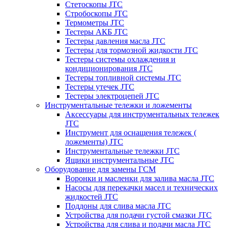
Стетоскопы JTC
Стробоскопы JTC
Термометры JTC
Тестеры АКБ JTC
Тестеры давления масла JTC
Тестеры для тормозной жидкости JTC
Тестеры системы охлаждения и
кондиционирования JTC
Тестеры топливной системы JTC
Тестеры утечек JTC
Тестеры электроцепей JTC
Инструментальные тележки и ложементы
Аксессуары для инструментальных тележек
JTC
Инструмент для оснащения тележек (
ложементы) JTC
Инструментальные тележки JTC
Ящики инструментальные JTC
Оборудование для замены ГСМ
Воронки и масленки для залива масла JTC
Насосы для перекачки масел и технических
жидкостей JTC
Поддоны для слива масла JTC
Устройства для подачи густой смазки JTC
Устройства для слива и подачи масла JTC