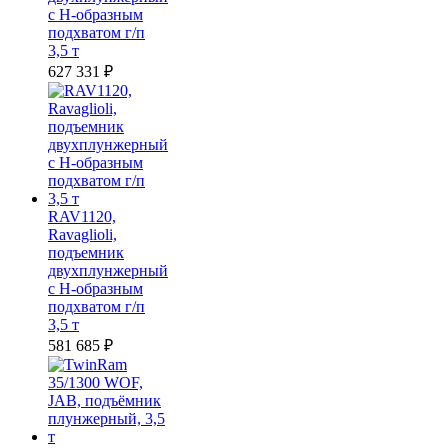
с Н-образным
подхватом г/п
3,5 т
627 331
₽
RAV1120,
Ravaglioli,
подъемник
двухплунжерный
с Н-образным
подхватом г/п
3,5 т
581 685
₽