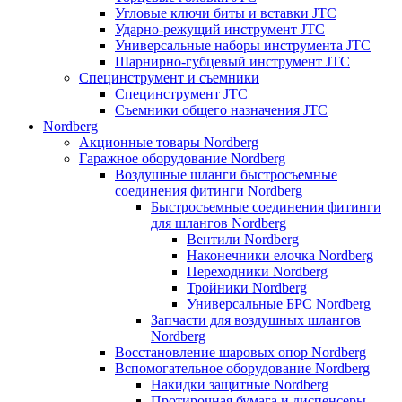
Угловые ключи биты и вставки JTC
Ударно-режущий инструмент JTC
Универсальные наборы инструмента JTC
Шарнирно-губцевый инструмент JTC
Специнструмент и съемники
Специнструмент JTC
Съемники общего назначения JTC
Nordberg
Акционные товары Nordberg
Гаражное оборудование Nordberg
Воздушные шланги быстросъемные
соединения фитинги Nordberg
Быстросъемные соединения фитинги
для шлангов Nordberg
Вентили Nordberg
Наконечники елочка Nordberg
Переходники Nordberg
Тройники Nordberg
Универсальные БРС Nordberg
Запчасти для воздушных шлангов
Nordberg
Восстановление шаровых опор Nordberg
Вспомогательное оборудование Nordberg
Накидки защитные Nordberg
Протирочная бумага и диспенсеры