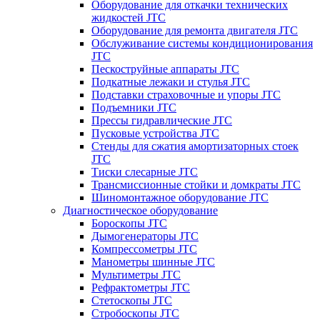
Оборудование для откачки технических
жидкостей JTC
Оборудование для ремонта двигателя JTC
Обслуживание системы кондиционирования
JTC
Пескоструйные аппараты JTC
Подкатные лежаки и стулья JTC
Подставки страховочные и упоры JTC
Подъемники JTC
Прессы гидравлические JTC
Пусковые устройства JTC
Стенды для сжатия амортизаторных стоек
JTC
Тиски слесарные JTC
Трансмиссионные стойки и домкраты JTC
Шиномонтажное оборудование JTC
Диагностическое оборудование
Бороскопы JTC
Дымогенераторы JTC
Компрессометры JTC
Манометры шинные JTC
Мультиметры JTC
Рефрактометры JTC
Стетоскопы JTC
Стробоскопы JTC