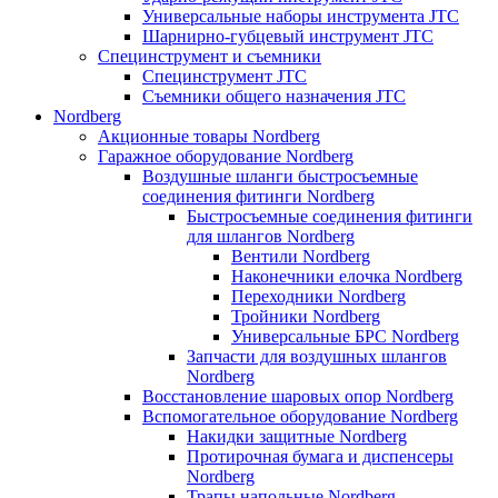
Универсальные наборы инструмента JTC
Шарнирно-губцевый инструмент JTC
Специнструмент и съемники
Специнструмент JTC
Съемники общего назначения JTC
Nordberg
Акционные товары Nordberg
Гаражное оборудование Nordberg
Воздушные шланги быстросъемные
соединения фитинги Nordberg
Быстросъемные соединения фитинги
для шлангов Nordberg
Вентили Nordberg
Наконечники елочка Nordberg
Переходники Nordberg
Тройники Nordberg
Универсальные БРС Nordberg
Запчасти для воздушных шлангов
Nordberg
Восстановление шаровых опор Nordberg
Вспомогательное оборудование Nordberg
Накидки защитные Nordberg
Протирочная бумага и диспенсеры
Nordberg
Трапы напольные Nordberg