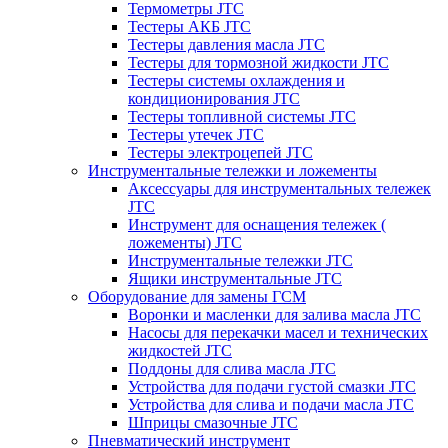
Термометры JTC
Тестеры АКБ JTC
Тестеры давления масла JTC
Тестеры для тормозной жидкости JTC
Тестеры системы охлаждения и
кондиционирования JTC
Тестеры топливной системы JTC
Тестеры утечек JTC
Тестеры электроцепей JTC
Инструментальные тележки и ложементы
Аксессуары для инструментальных тележек
JTC
Инструмент для оснащения тележек (
ложементы) JTC
Инструментальные тележки JTC
Ящики инструментальные JTC
Оборудование для замены ГСМ
Воронки и масленки для залива масла JTC
Насосы для перекачки масел и технических
жидкостей JTC
Поддоны для слива масла JTC
Устройства для подачи густой смазки JTC
Устройства для слива и подачи масла JTC
Шприцы смазочные JTC
Пневматический инструмент