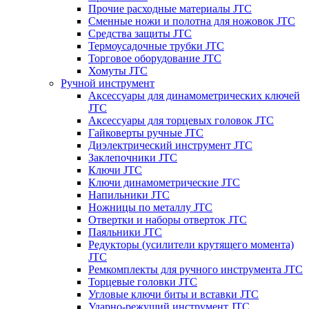
Прочие расходные материалы JTC
Сменные ножи и полотна для ножовок JTC
Средства защиты JTC
Термоусадочные трубки JTC
Торговое оборудование JTC
Хомуты JTC
Ручной инструмент
Аксессуары для динамометрических ключей
JTC
Аксессуары для торцевых головок JTC
Гайковерты ручные JTC
Диэлектрический инструмент JTC
Заклепочники JTC
Ключи JTC
Ключи динамометрические JTC
Напильники JTC
Ножницы по металлу JTC
Отвертки и наборы отверток JTC
Паяльники JTC
Редукторы (усилители крутящего момента)
JTC
Ремкомплекты для ручного инструмента JTC
Торцевые головки JTC
Угловые ключи биты и вставки JTC
Ударно-режущий инструмент JTC