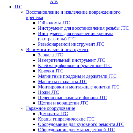
Atis
JTC
Восстановление и извлечение поврежденного
крепежа
Гайколомы JTC
Инструмент для восстановления резьбы JTC
Инструмент для извлечения крепежа
(экстракторы) JTC
Резьбонарезной инструмент JTC
Вспомогательный инструмент
Зеркала JTC
Измерительный инструмент JTC
Клейма цифровые и буквенные JTC
Крючки JTC
Магнитные поддоны и держатели JTC
Магниты и захваты JTC
Монтировки и монтажные лопатки JTC
Ножи JTC
Переносные лампы и фонари JTC
Щетки и кордщетки JTC
Гаражное оборудование
Домкраты JTC
Краны гидравлические JTC
Оборудование для кузовного ремонта JTC
Оборудование для мытья деталей JTC