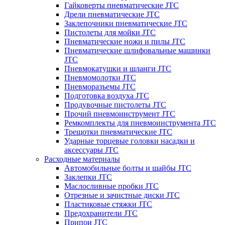
Гайковерты пневматические JTC
Дрели пневматические JTC
Заклепочники пневматические JTC
Пистолеты для мойки JTC
Пневматические ножи и пилы JTC
Пневматические шлифовальные машинки
JTC
Пневмокатушки и шланги JTC
Пневмомолотки JTC
Пневморазъемы JTC
Подготовка воздуха JTC
Продувочные пистолеты JTC
Прочий пневмоинструмент JTC
Ремкомплекты для пневмоинструмента JTC
Трещотки пневматические JTC
Ударные торцевые головки насадки и
аксессуары JTC
Расходные материалы
Автомобильные болты и шайбы JTC
Заклепки JTC
Маслосливные пробки JTC
Отрезные и зачистные диски JTC
Пластиковые стяжки JTC
Предохранители JTC
Припои JTC