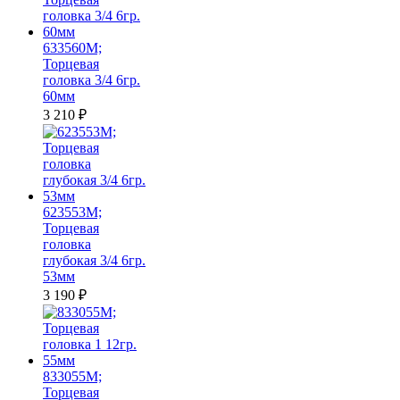
633560M;
Торцевая
головка 3/4 6гр.
60мм
3 210
₽
623553M;
Торцевая
головка
глубокая 3/4 6гр.
53мм
3 190
₽
833055M;
Торцевая