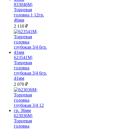
833046M;
Торцевая
головка 1 12гр.
46мм
2 110
₽
623541M;
Торцевая
головка
глубокая 3/4 6гр.
41мм
2 070
₽
623036M;
Торцевая
головка