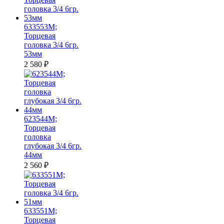
633553M;
Торцевая
головка 3/4 6гр.
53мм
2 580
₽
623544M;
Торцевая
головка
глубокая 3/4 6гр.
44мм
2 560
₽
633551M;
Торцевая