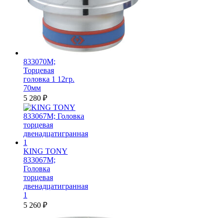
833070M;
Торцевая
головка 1 12гр.
70мм
5 280
₽
KING TONY
833067M;
Головка
торцевая
двенадцатигранная
1
5 260
₽