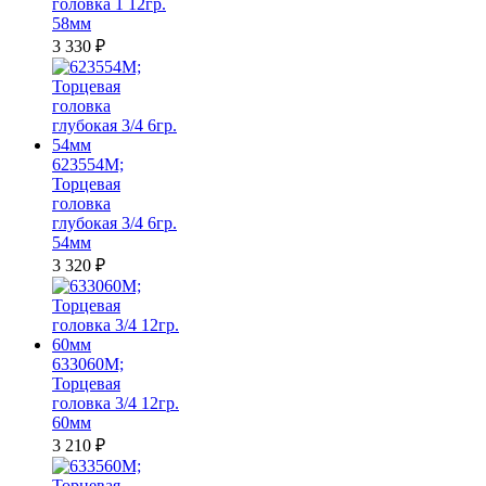
головка 1 12гр.
58мм
3 330
₽
623554M;
Торцевая
головка
глубокая 3/4 6гр.
54мм
3 320
₽
633060M;
Торцевая
головка 3/4 12гр.
60мм
3 210
₽