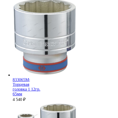
833065M;
Торцевая
головка 1 12гр.
65мм
4 540
₽