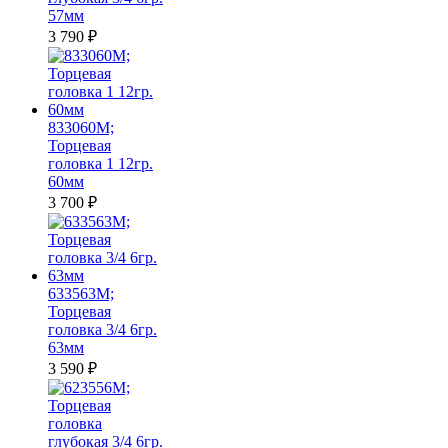
57мм
3 790
₽
833060M;
Торцевая
головка 1 12гр.
60мм
3 700
₽
633563M;
Торцевая
головка 3/4 6гр.
63мм
3 590
₽