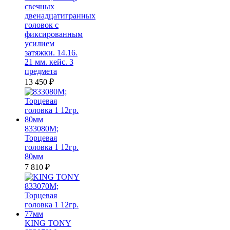
свечных
двенадцатигранных
головок c
фиксированным
усилием
затяжки. 14.16.
21 мм. кейс. 3
предмета
13 450
₽
833080M;
Торцевая
головка 1 12гр.
80мм
7 810
₽
KING TONY