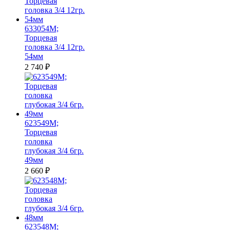
633054M;
Торцевая
головка 3/4 12гр.
54мм
2 740
₽
623549M;
Торцевая
головка
глубокая 3/4 6гр.
49мм
2 660
₽
623548M;