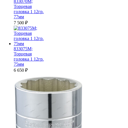
833070M;
Торцевая
головка 1 12гр.
77мм
7 500
₽
833075M;
Торцевая
головка 1 12гр.
75мм
6 650
₽