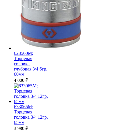
623560M;
Торцевая
головка
глубокая 3/4 6гр.
60мм
4 000
₽
633065M;
Торцевая
головка 3/4 12гр.
65мм
3 980
₽