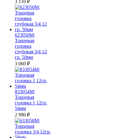
3 110
₽
623050M;
Торцевая
головка
глубокая 3/4 12
гр. 50мм
3 060
₽
833054M;
Торцевая
головка 1 12гр.
54мм
2 990
₽