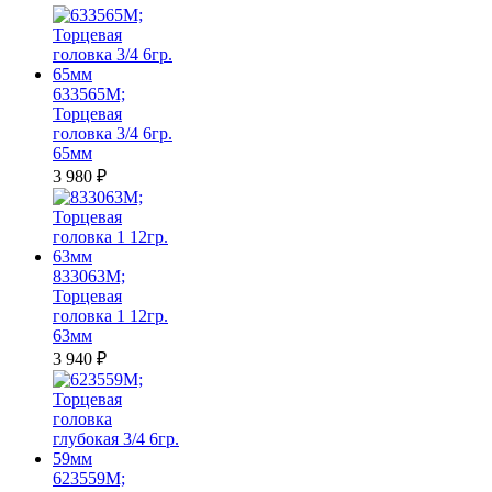
633565M;
Торцевая
головка 3/4 6гр.
65мм
3 980
₽
833063M;
Торцевая
головка 1 12гр.
63мм
3 940
₽
623559M;