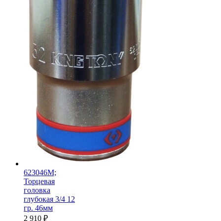
623046M;
Торцевая
головка
глубокая 3/4 12
гр. 46мм
2 910
₽