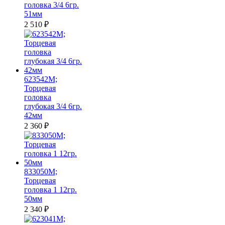
головка 3/4 6гр.
51мм
2 510
₽
623542M;
Торцевая
головка
глубокая 3/4 6гр.
42мм
2 360
₽
833050M;
Торцевая
головка 1 12гр.
50мм
2 340
₽