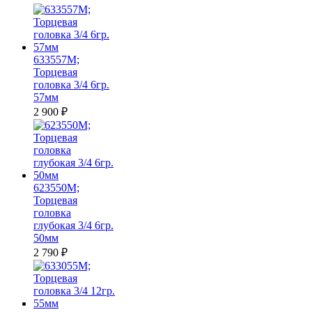
633557M;
Торцевая
головка 3/4 6гр.
57мм
2 900
₽
623550M;
Торцевая
головка
глубокая 3/4 6гр.
50мм
2 790
₽