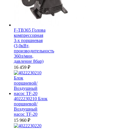
F-TB365 Голова
компрессорная
3-х поршневая
(3,0кВт,
производительность
360л/мин,
давление 8бар)
16 459
₽
4022230210 Блок
поршневой/
Воздушный
насос TF-20
15 960
₽