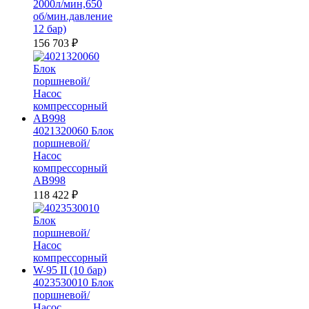
2000л/мин,650
об/мин.давление
12 бар)
156 703
₽
4021320060 Блок
поршневой/
Насос
компрессорный
AB998
118 422
₽
4023530010 Блок
поршневой/
Насос