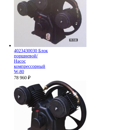
4023430030 Блок
поршневой/
Насос
компрессорный
W-80
78 960
₽