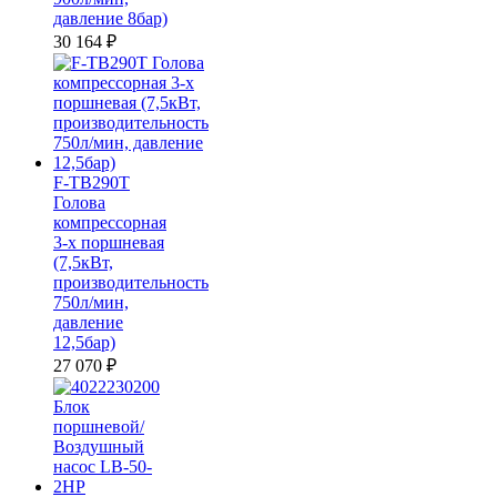
давление 8бар)
30 164
₽
F-TB290T
Голова
компрессорная
3-х поршневая
(7,5кВт,
производительность
750л/мин,
давление
12,5бар)
27 070
₽