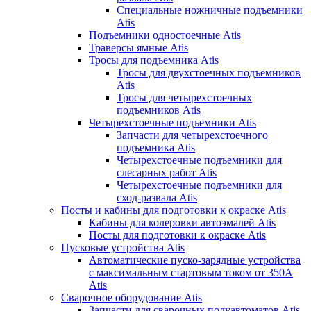
Специальные ножничные подъемники
Atis
Подъемники одностоечные Atis
Траверсы ямные Atis
Тросы для подъемника Atis
Тросы для двухстоечных подъемников
Atis
Тросы для четырехстоечных
подъемников Atis
Четырехстоечные подъемники Atis
Запчасти для четырехстоечного
подъемника Atis
Четырехстоечные подъемники для
слесарных работ Atis
Четырехстоечные подъемники для
сход-развала Atis
Посты и кабины для подготовки к окраске Atis
Кабины для колеровки автоэмалей Atis
Посты для подготовки к окраске Atis
Пусковые устройства Atis
Автоматические пуско-зарядные устройства
с максимальным стартовым током от 350А
Atis
Сварочное оборудование Atis
Запчасти для сварочных полуавтоматов Atis