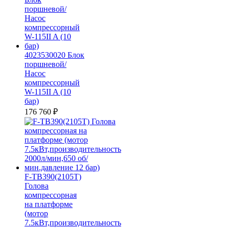
4023530020 Блок
поршневой/
Насос
компрессорный
W-115II A (10
бар)
176 760
₽
F-TB390(2105T)
Голова
компрессорная
на платформе
(мотор
7.5кВт,производительность