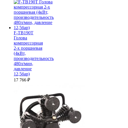
F-TB190T
Голова
компрессорная
2-х поршневая
(4кВт,
производительность
480л/мин,
давление
12,5бар)
17 766
₽