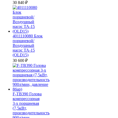
30 840
₽
4011110080 Блок
поршневой/
Воздушный
насос ТА-15
(OLD15)
30 600
₽
F-TB390 Голова
компрессорная
3-х поршневая
(7,5кВт,
производительность
900л/мин,