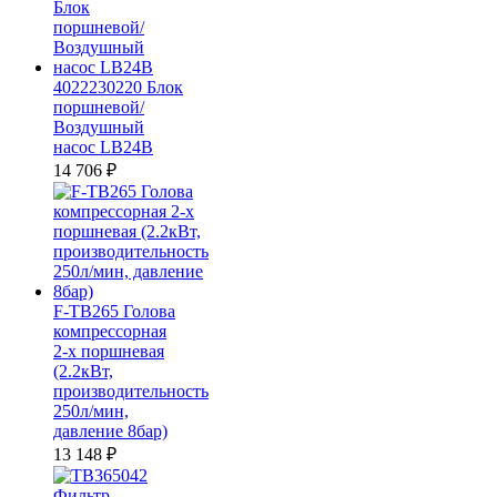
4022230220 Блок
поршневой/
Воздушный
насос LB24B
14 706
₽
F-TB265 Голова
компрессорная
2-х поршневая
(2.2кВт,
производительность
250л/мин,
давление 8бар)
13 148
₽