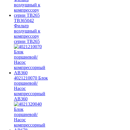
TB365042
Фильтр
воздушный к
компрессору
серии TB265
4021210070 Блок
поршневой/
Насос
компрессорный
AB360