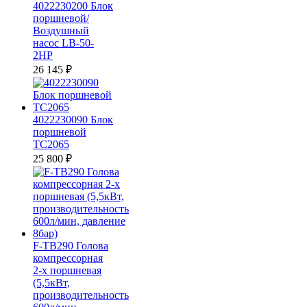
4022230200 Блок
поршневой/
Воздушный
насос LB-50-
2HP
26 145
₽
4022230090 Блок
поршневой
TC2065
25 800
₽
F-TB290 Голова
компрессорная
2-х поршневая
(5,5кВт,
производительность