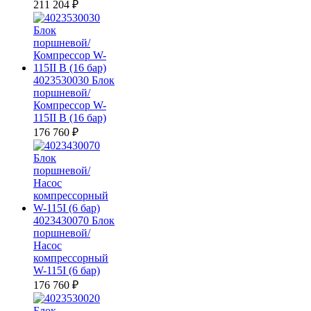
211 204
₽
4023530030 Блок
поршневой/
Компрессор W-
115II В (16 бар)
176 760
₽
4023430070 Блок
поршневой/
Насос
компрессорный
W-115I (6 бар)
176 760
₽