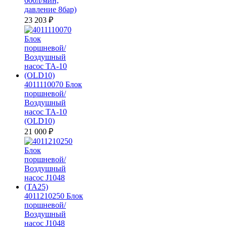
600л/мин,
давление 8бар)
23 203
₽
4011110070 Блок
поршневой/
Воздушный
насос ТА-10
(OLD10)
21 000
₽
4011210250 Блок
поршневой/
Воздушный
насос J1048