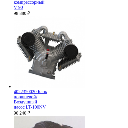
компрессорный
V-90
98 880
₽
4022350020 Блок
поршневой/
Воздушный
насос LT-100NV
90 240
₽