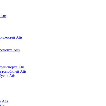
Atis
идкостей Atis
ремонта Atis
ранспорта Atis
втомобилей Atis
усов Atis
 Atis
tis