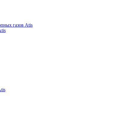
пных газов Atis
tis
tis