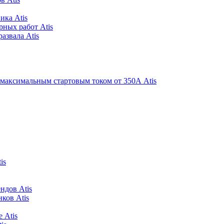
ика Atis
рных работ Atis
азвала Atis
 максимальным стартовым током от 350А Atis
is
ндов Atis
ков Atis
 Atis