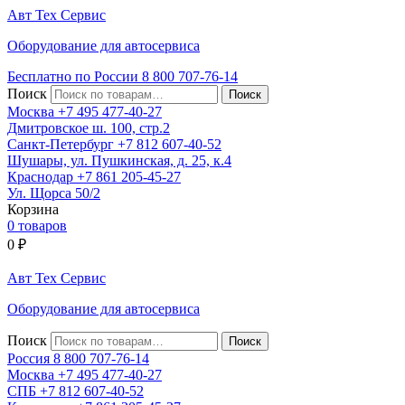
Авт
Тех
Сервис
Оборудование для автосервиса
Бесплатно по России
8 800
707-76-14
Поиск
Москва
+7 495
477-40-27
Дмитровское ш. 100, стр.2
Санкт-Петербург
+7 812
607-40-52
Шушары, ул. Пушкинская, д. 25, к.4
Краснодар
+7 861
205-45-27
Ул. Щорса 50/2
Корзина
0 товаров
0
₽
Авт
Тех
Сервис
Оборудование для автосервиса
Поиск
Россия 8 800
707-76-14
Москва
+7 495
477-40-27
СПБ
+7 812
607-40-52