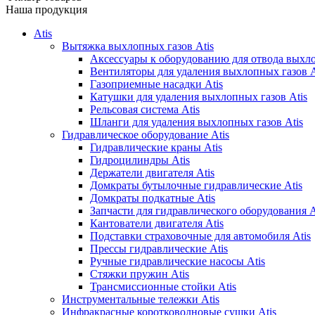
Наша продукция
Atis
Вытяжка выхлопных газов Atis
Аксессуары к оборудованию для отвода выхло
Вентиляторы для удаления выхлопных газов A
Газоприемные насадки Atis
Катушки для удаления выхлопных газов Atis
Рельсовая система Atis
Шланги для удаления выхлопных газов Atis
Гидравлическое оборудование Atis
Гидравлические краны Atis
Гидроцилиндры Atis
Держатели двигателя Atis
Домкраты бутылочные гидравлические Atis
Домкраты подкатные Atis
Запчасти для гидравлического оборудования A
Кантователи двигателя Atis
Подставки страховочные для автомобиля Atis
Прессы гидравлические Atis
Ручные гидравлические насосы Atis
Стяжки пружин Atis
Трансмиссионные стойки Atis
Инструментальные тележки Atis
Инфракрасные коротковолновые сушки Atis