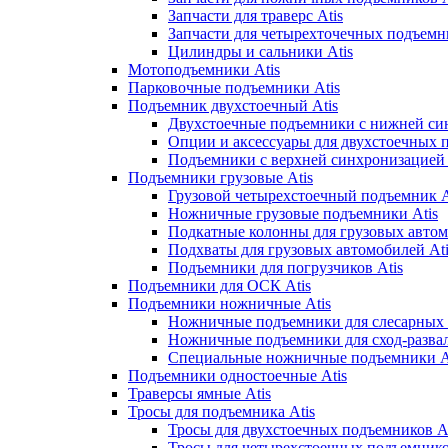
Запчасти для траверс Atis
Запчасти для четырехточечных подъемни
Цилиндры и сальники Atis
Мотоподъемники Atis
Парковочные подъемники Atis
Подъемник двухстоечный Atis
Двухстоечные подъемники с нижней син
Опции и аксессуары для двухстоечных 
Подъемники с верхней синхронизацией 
Подъемники грузовые Atis
Грузовой четырехстоечный подъемник A
Ножничные грузовые подъемники Atis
Подкатные колонны для грузовых автом
Подхваты для грузовых автомобилей Ati
Подъемники для погрузчиков Atis
Подъемники для ОСК Atis
Подъемники ножничные Atis
Ножничные подъемники для слесарных р
Ножничные подъемники для сход-развал
Специальные ножничные подъемники A
Подъемники одностоечные Atis
Траверсы ямные Atis
Тросы для подъемника Atis
Тросы для двухстоечных подъемников At
Тросы для четырехстоечных подъемнико