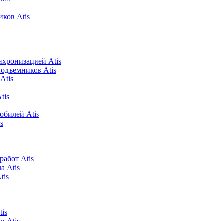
ков Atis
хронизацией Atis
подъемников Atis
Atis
tis
обилей Atis
s
абот Atis
а Atis
tis
is
в Atis