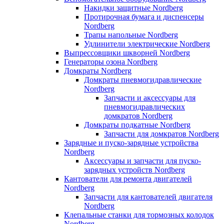
Накидки защитные Nordberg
Протирочная бумага и диспенсеры
Nordberg
Трапы напольные Nordberg
Удлинители электрические Nordberg
Выпрессовщики шкворней Nordberg
Генераторы озона Nordberg
Домкраты Nordberg
Домкраты пневмогидравлические
Nordberg
Запчасти и аксессуары для
пневмогидравлических
домкратов Nordberg
Домкраты подкатные Nordberg
Запчасти для домкратов Nordberg
Зарядные и пуско-зарядные устройства
Nordberg
Аксессуары и запчасти для пуско-
зарядных устройств Nordberg
Кантователи для ремонта двигателей
Nordberg
Запчасти для кантователей двигателя
Nordberg
Клепальные станки для тормозных колодок
Nordberg