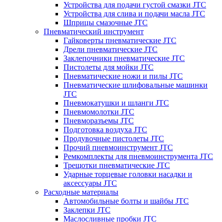
Устройства для подачи густой смазки JTC
Устройства для слива и подачи масла JTC
Шприцы смазочные JTC
Пневматический инструмент
Гайковерты пневматические JTC
Дрели пневматические JTC
Заклепочники пневматические JTC
Пистолеты для мойки JTC
Пневматические ножи и пилы JTC
Пневматические шлифовальные машинки
JTC
Пневмокатушки и шланги JTC
Пневмомолотки JTC
Пневморазъемы JTC
Подготовка воздуха JTC
Продувочные пистолеты JTC
Прочий пневмоинструмент JTC
Ремкомплекты для пневмоинструмента JTC
Трещотки пневматические JTC
Ударные торцевые головки насадки и
аксессуары JTC
Расходные материалы
Автомобильные болты и шайбы JTC
Заклепки JTC
Маслосливные пробки JTC