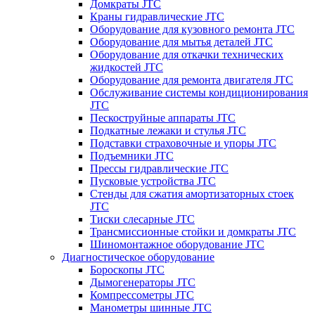
Домкраты JTC
Краны гидравлические JTC
Оборудование для кузовного ремонта JTC
Оборудование для мытья деталей JTC
Оборудование для откачки технических
жидкостей JTC
Оборудование для ремонта двигателя JTC
Обслуживание системы кондиционирования
JTC
Пескоструйные аппараты JTC
Подкатные лежаки и стулья JTC
Подставки страховочные и упоры JTC
Подъемники JTC
Прессы гидравлические JTC
Пусковые устройства JTC
Стенды для сжатия амортизаторных стоек
JTC
Тиски слесарные JTC
Трансмиссионные стойки и домкраты JTC
Шиномонтажное оборудование JTC
Диагностическое оборудование
Бороскопы JTC
Дымогенераторы JTC
Компрессометры JTC
Манометры шинные JTC