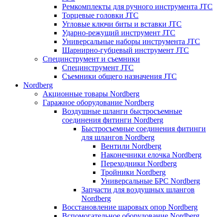
Ремкомплекты для ручного инструмента JTC
Торцевые головки JTC
Угловые ключи биты и вставки JTC
Ударно-режущий инструмент JTC
Универсальные наборы инструмента JTC
Шарнирно-губцевый инструмент JTC
Специнструмент и съемники
Специнструмент JTC
Съемники общего назначения JTC
Nordberg
Акционные товары Nordberg
Гаражное оборудование Nordberg
Воздушные шланги быстросъемные
соединения фитинги Nordberg
Быстросъемные соединения фитинги
для шлангов Nordberg
Вентили Nordberg
Наконечники елочка Nordberg
Переходники Nordberg
Тройники Nordberg
Универсальные БРС Nordberg
Запчасти для воздушных шлангов
Nordberg
Восстановление шаровых опор Nordberg
Вспомогательное оборудование Nordberg