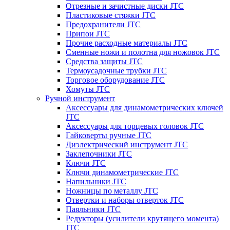
Отрезные и зачистные диски JTC
Пластиковые стяжки JTC
Предохранители JTC
Припои JTC
Прочие расходные материалы JTC
Сменные ножи и полотна для ножовок JTC
Средства защиты JTC
Термоусадочные трубки JTC
Торговое оборудование JTC
Хомуты JTC
Ручной инструмент
Аксессуары для динамометрических ключей
JTC
Аксессуары для торцевых головок JTC
Гайковерты ручные JTC
Диэлектрический инструмент JTC
Заклепочники JTC
Ключи JTC
Ключи динамометрические JTC
Напильники JTC
Ножницы по металлу JTC
Отвертки и наборы отверток JTC
Паяльники JTC
Редукторы (усилители крутящего момента)
JTC