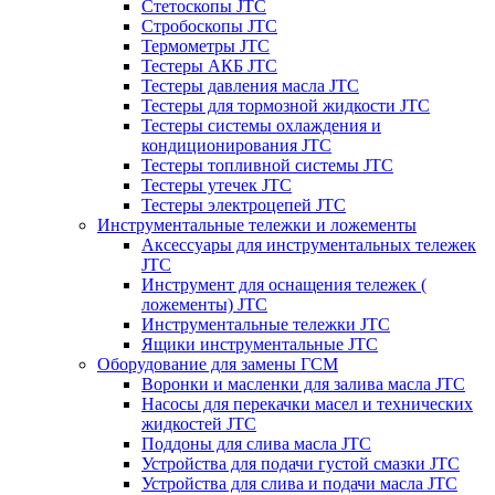
Стетоскопы JTC
Стробоскопы JTC
Термометры JTC
Тестеры АКБ JTC
Тестеры давления масла JTC
Тестеры для тормозной жидкости JTC
Тестеры системы охлаждения и
кондиционирования JTC
Тестеры топливной системы JTC
Тестеры утечек JTC
Тестеры электроцепей JTC
Инструментальные тележки и ложементы
Аксессуары для инструментальных тележек
JTC
Инструмент для оснащения тележек (
ложементы) JTC
Инструментальные тележки JTC
Ящики инструментальные JTC
Оборудование для замены ГСМ
Воронки и масленки для залива масла JTC
Насосы для перекачки масел и технических
жидкостей JTC
Поддоны для слива масла JTC
Устройства для подачи густой смазки JTC
Устройства для слива и подачи масла JTC