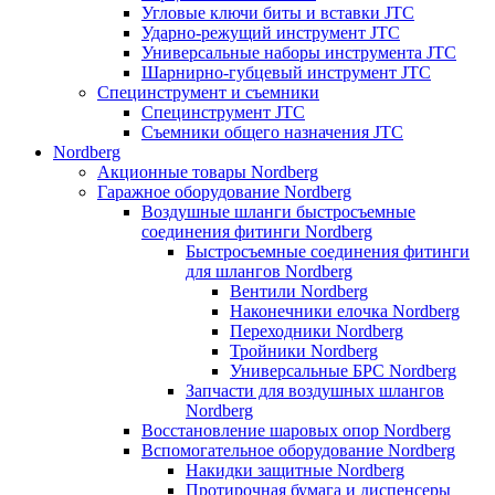
Угловые ключи биты и вставки JTC
Ударно-режущий инструмент JTC
Универсальные наборы инструмента JTC
Шарнирно-губцевый инструмент JTC
Специнструмент и съемники
Специнструмент JTC
Съемники общего назначения JTC
Nordberg
Акционные товары Nordberg
Гаражное оборудование Nordberg
Воздушные шланги быстросъемные
соединения фитинги Nordberg
Быстросъемные соединения фитинги
для шлангов Nordberg
Вентили Nordberg
Наконечники елочка Nordberg
Переходники Nordberg
Тройники Nordberg
Универсальные БРС Nordberg
Запчасти для воздушных шлангов
Nordberg
Восстановление шаровых опор Nordberg
Вспомогательное оборудование Nordberg
Накидки защитные Nordberg
Протирочная бумага и диспенсеры