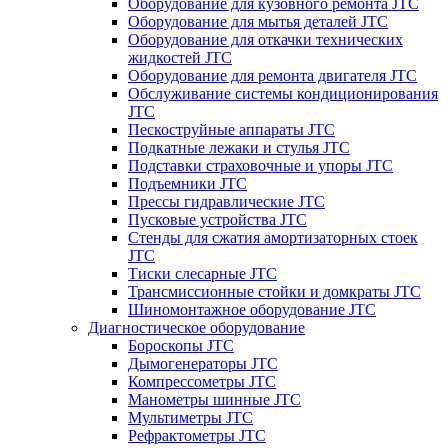
Оборудование для кузовного ремонта JTC
Оборудование для мытья деталей JTC
Оборудование для откачки технических
жидкостей JTC
Оборудование для ремонта двигателя JTC
Обслуживание системы кондиционирования
JTC
Пескоструйные аппараты JTC
Подкатные лежаки и стулья JTC
Подставки страховочные и упоры JTC
Подъемники JTC
Прессы гидравлические JTC
Пусковые устройства JTC
Стенды для сжатия амортизаторных стоек
JTC
Тиски слесарные JTC
Трансмиссионные стойки и домкраты JTC
Шиномонтажное оборудование JTC
Диагностическое оборудование
Бороскопы JTC
Дымогенераторы JTC
Компрессометры JTC
Манометры шинные JTC
Мультиметры JTC
Рефрактометры JTC