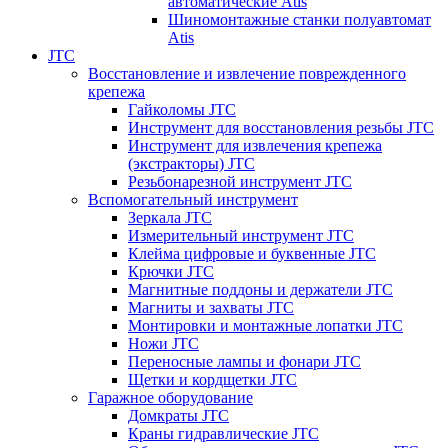
автоматические Atis
Шиномонтажные станки полуавтомат
Atis
JTC
Восстановление и извлечение поврежденного
крепежа
Гайколомы JTC
Инструмент для восстановления резьбы JTC
Инструмент для извлечения крепежа
(экстракторы) JTC
Резьбонарезной инструмент JTC
Вспомогательный инструмент
Зеркала JTC
Измерительный инструмент JTC
Клейма цифровые и буквенные JTC
Крючки JTC
Магнитные поддоны и держатели JTC
Магниты и захваты JTC
Монтировки и монтажные лопатки JTC
Ножи JTC
Переносные лампы и фонари JTC
Щетки и кордщетки JTC
Гаражное оборудование
Домкраты JTC
Краны гидравлические JTC