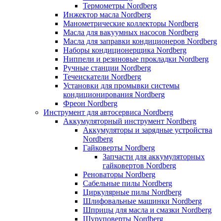
Термометры Nordberg
Инжектор масла Nordberg
Манометрические коллекторы Nordberg
Масла для вакуумных насосов Nordberg
Масла для заправки кондиционеров Nordberg
Наборы кондиционерщика Nordberg
Ниппели и резиновые прокладки Nordberg
Ручные станции Nordberg
Течеискатели Nordberg
Установки для промывки системы
кондиционирования Nordberg
Фреон Nordberg
Инструмент для автосервиса Nordberg
Аккумуляторный инструмент Nordberg
Аккумуляторы и зарядные устройства
Nordberg
Гайковерты Nordberg
Запчасти для аккумуляторных
гайковертов Nordberg
Реноваторы Nordberg
Сабельные пилы Nordberg
Циркулярные пилы Nordberg
Шлифовальные машинки Nordberg
Шприцы для масла и смазки Nordberg
Шуруповерты Nordberg