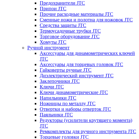
Предохранители JTC
Припои JTC
Прочие расходные материалы JTC
Сменные ножи и полотна для ножовок JTC
Средства защиты JTC
Термоусадочные трубки JTC
Торговое оборудование JTC
Хомуты JTC
Ручной инструмент
Аксессуары для динамометрических ключей
JTC
Аксессуары для торцевых головок JTC
Гайковерты ручные JTC
Диэлектрический инструмент JTC
Заклепочники JTC
Ключи JTC
Ключи динамометрические JTC
Напильники JTC
Ножницы по металлу JTC
Отвертки и наборы отверток JTC
Паяльники JTC
Редукторы (усилители крутящего момента)
JTC
Ремкомплекты для ручного инструмента JTC
Торцевые головки JTC