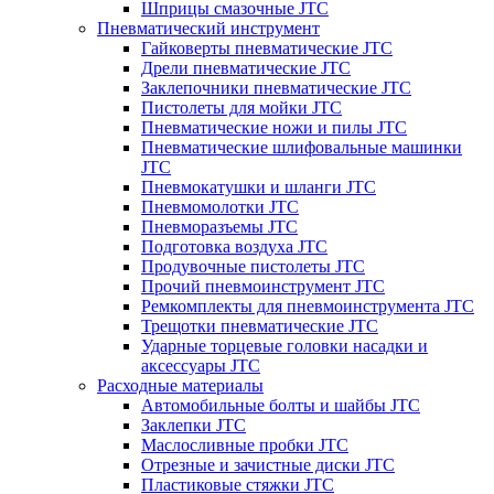
Шприцы смазочные JTC
Пневматический инструмент
Гайковерты пневматические JTC
Дрели пневматические JTC
Заклепочники пневматические JTC
Пистолеты для мойки JTC
Пневматические ножи и пилы JTC
Пневматические шлифовальные машинки
JTC
Пневмокатушки и шланги JTC
Пневмомолотки JTC
Пневморазъемы JTC
Подготовка воздуха JTC
Продувочные пистолеты JTC
Прочий пневмоинструмент JTC
Ремкомплекты для пневмоинструмента JTC
Трещотки пневматические JTC
Ударные торцевые головки насадки и
аксессуары JTC
Расходные материалы
Автомобильные болты и шайбы JTC
Заклепки JTC
Маслосливные пробки JTC
Отрезные и зачистные диски JTC
Пластиковые стяжки JTC