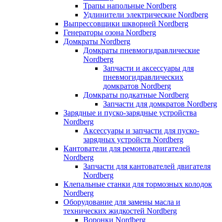
Трапы напольные Nordberg
Удлинители электрические Nordberg
Выпрессовщики шкворней Nordberg
Генераторы озона Nordberg
Домкраты Nordberg
Домкраты пневмогидравлические
Nordberg
Запчасти и аксессуары для
пневмогидравлических
домкратов Nordberg
Домкраты подкатные Nordberg
Запчасти для домкратов Nordberg
Зарядные и пуско-зарядные устройства
Nordberg
Аксессуары и запчасти для пуско-
зарядных устройств Nordberg
Кантователи для ремонта двигателей
Nordberg
Запчасти для кантователей двигателя
Nordberg
Клепальные станки для тормозных колодок
Nordberg
Оборудование для замены масла и
технических жидкостей Nordberg
Воронки Nordberg