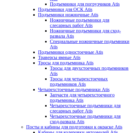
Подъемники для погрузчиков Atis
Подъемники для ОСК Atis
Подъемники ножничные Atis
Ножничные подъемники для
слесарных работ Atis
Ножничные подъемники для сход-
развала Atis
Специальные ножничные подъемники
Atis
Подъемники одностоечные Atis
Траверсы ямные Atis
Тросы для подъемника Atis
Тросы для двухстоечных подъемников
Atis
Тросы для четырехстоечных
подъемников Atis
Четырехстоечные подъемники Atis
Запчасти для четырехстоечного
подъемника Atis
Четырехстоечные подъемники для
слесарных работ Atis
Четырехстоечные подъемники для
сход-развала Atis
Посты и кабины для подготовки к окраске Atis
Кабины для колеровки автоэмалей Atis