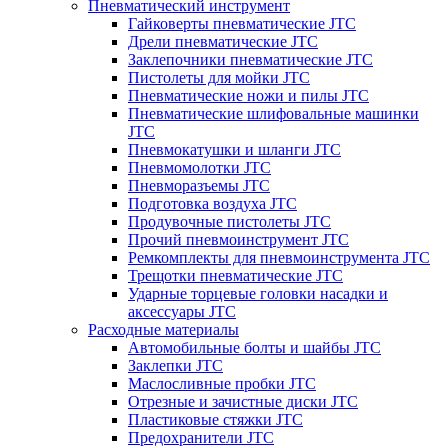
Пневматический инструмент
Гайковерты пневматические JTC
Дрели пневматические JTC
Заклепочники пневматические JTC
Пистолеты для мойки JTC
Пневматические ножи и пилы JTC
Пневматические шлифовальные машинки
JTC
Пневмокатушки и шланги JTC
Пневмомолотки JTC
Пневморазъемы JTC
Подготовка воздуха JTC
Продувочные пистолеты JTC
Прочий пневмоинструмент JTC
Ремкомплекты для пневмоинструмента JTC
Трещотки пневматические JTC
Ударные торцевые головки насадки и
аксессуары JTC
Расходные материалы
Автомобильные болты и шайбы JTC
Заклепки JTC
Маслосливные пробки JTC
Отрезные и зачистные диски JTC
Пластиковые стяжки JTC
Предохранители JTC