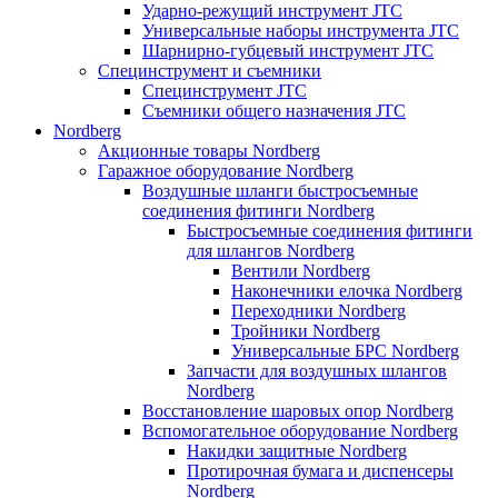
Ударно-режущий инструмент JTC
Универсальные наборы инструмента JTC
Шарнирно-губцевый инструмент JTC
Специнструмент и съемники
Специнструмент JTC
Съемники общего назначения JTC
Nordberg
Акционные товары Nordberg
Гаражное оборудование Nordberg
Воздушные шланги быстросъемные
соединения фитинги Nordberg
Быстросъемные соединения фитинги
для шлангов Nordberg
Вентили Nordberg
Наконечники елочка Nordberg
Переходники Nordberg
Тройники Nordberg
Универсальные БРС Nordberg
Запчасти для воздушных шлангов
Nordberg
Восстановление шаровых опор Nordberg
Вспомогательное оборудование Nordberg
Накидки защитные Nordberg
Протирочная бумага и диспенсеры
Nordberg