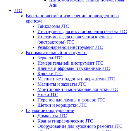
Atis
JTC
Восстановление и извлечение поврежденного
крепежа
Гайколомы JTC
Инструмент для восстановления резьбы JTC
Инструмент для извлечения крепежа
(экстракторы) JTC
Резьбонарезной инструмент JTC
Вспомогательный инструмент
Зеркала JTC
Измерительный инструмент JTC
Клейма цифровые и буквенные JTC
Крючки JTC
Магнитные поддоны и держатели JTC
Магниты и захваты JTC
Монтировки и монтажные лопатки JTC
Ножи JTC
Переносные лампы и фонари JTC
Щетки и кордщетки JTC
Гаражное оборудование
Домкраты JTC
Краны гидравлические JTC
Оборудование для кузовного ремонта JTC