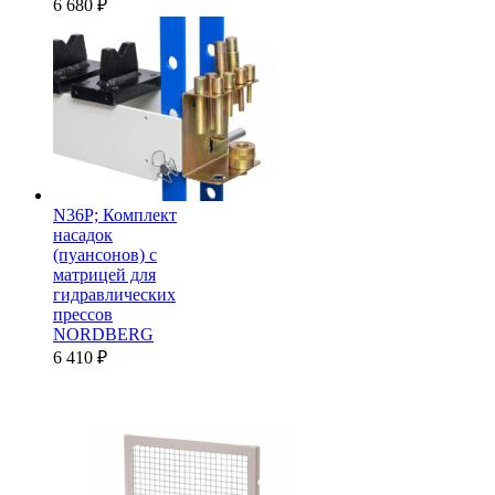
6 680
₽
N36P; Комплект
насадок
(пуансонов) c
матрицей для
гидравлических
прессов
NORDBERG
6 410
₽