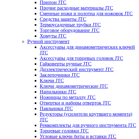
Припои JTC
Прочие расходные материалы JTC
Сменные ножи и полотна для ножовок JTC
Средства защиты JTC
Термоусадочные трубки JTC
Торговое оборудование JTC
Хомуты JTC
Ручной инструмент
Аксессуары для динамометрических ключей
JTC
Аксессуары для торцевых головок JTC
Гайковерты ручные JTC
Диэлектрический инструмент JTC
Заклепочники JTC
Ключи JTC
Ключи динамометрические JTC
Напильники JTC
Ножницы по металлу JTC
Отвертки и наборы отверток JTC
Паяльники JTC
Редукторы (усилители крутящего момента)
JTC
Ремкомплекты для ручного инструмента JTC
Торцевые головки JTC
Угловые ключи биты и вставки JTC