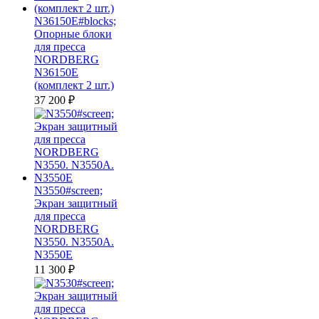
N36150E#blocks;
Опорные блоки
для пресса
NORDBERG
N36150E
(комплект 2 шт.)
37 200
₽
N3550#screen;
Экран защитный
для пресса
NORDBERG
N3550. N3550A.
N3550E
11 300
₽