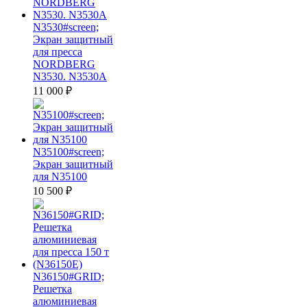
N3530#screen;
Экран защитный
для пресса
NORDBERG
N3530. N3530A
11 000
₽
N35100#screen;
Экран защитный
для N35100
10 500
₽
N36150#GRID;
Решетка
алюминиевая