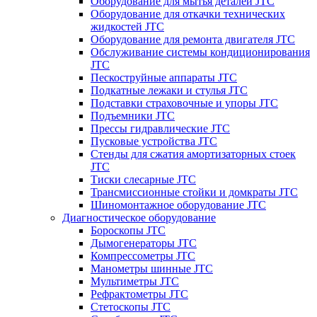
Оборудование для мытья деталей JTC
Оборудование для откачки технических
жидкостей JTC
Оборудование для ремонта двигателя JTC
Обслуживание системы кондиционирования
JTC
Пескоструйные аппараты JTC
Подкатные лежаки и стулья JTC
Подставки страховочные и упоры JTC
Подъемники JTC
Прессы гидравлические JTC
Пусковые устройства JTC
Стенды для сжатия амортизаторных стоек
JTC
Тиски слесарные JTC
Трансмиссионные стойки и домкраты JTC
Шиномонтажное оборудование JTC
Диагностическое оборудование
Бороскопы JTC
Дымогенераторы JTC
Компрессометры JTC
Манометры шинные JTC
Мультиметры JTC
Рефрактометры JTC
Стетоскопы JTC