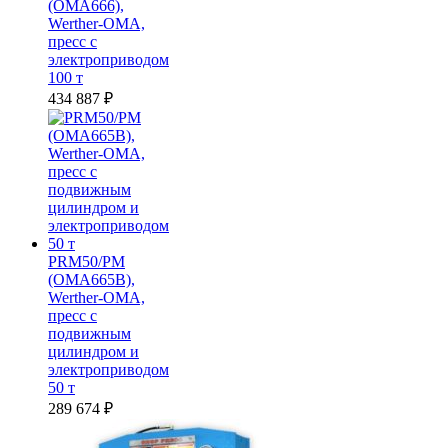
(OMA666),
Werther-OMA,
пресс с
электроприводом
100 т
434 887
₽
PRM50/PM
(OMA665B),
Werther-OMA,
пресс с
подвижным
цилиндром и
электроприводом
50 т
289 674
₽