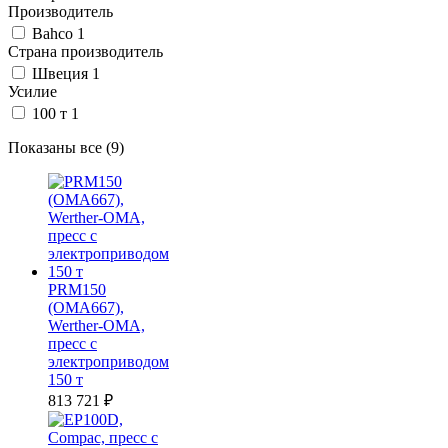
Производитель
Bahco
1
Страна производитель
Швеция
1
Усилие
100 т
1
Цены:
Показаны все (9)
по
убыванию
PRM150
(OMA667),
Werther-OMA,
пресс с
электроприводом
150 т
813 721
₽