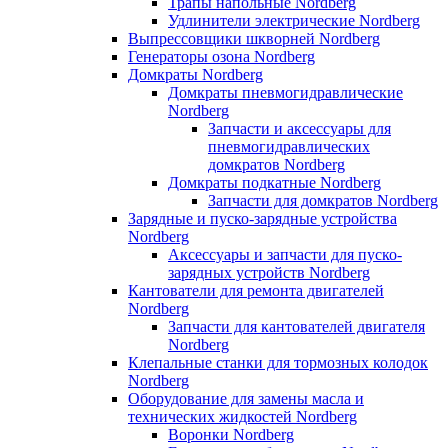
Трапы напольные Nordberg
Удлинители электрические Nordberg
Выпрессовщики шкворней Nordberg
Генераторы озона Nordberg
Домкраты Nordberg
Домкраты пневмогидравлические
Nordberg
Запчасти и аксессуары для
пневмогидравлических
домкратов Nordberg
Домкраты подкатные Nordberg
Запчасти для домкратов Nordberg
Зарядные и пуско-зарядные устройства
Nordberg
Аксессуары и запчасти для пуско-
зарядных устройств Nordberg
Кантователи для ремонта двигателей
Nordberg
Запчасти для кантователей двигателя
Nordberg
Клепальные станки для тормозных колодок
Nordberg
Оборудование для замены масла и
технических жидкостей Nordberg
Воронки Nordberg