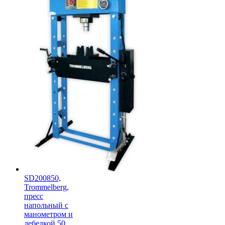
SD200850,
Trommelberg,
пресс
напольный с
манометром и
лебедкой 50