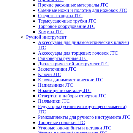
Прочие расходные материалы JTC
Сменные ножи и полотна для ножовок JTC
Средства защиты JTC
Термоусадочные трубки JTC
Торговое оборудование JTC
Хомуты JTC
Ручной инструмент
Аксессуары для динамометрических ключей
JTC
Аксессуары для торцевых головок JTC
Гайковерты ручные JTC
Диэлектрический инструмент JTC
Заклепочники JTC
Ключи JTC
Ключи динамометрические JTC
Напильники JTC
Ножницы по металлу JTC
Отвертки и наборы отверток JTC
Паяльники JTC
Редукторы (усилители крутящего момента)
JTC
Ремкомплекты для ручного инструмента JTC
Торцевые головки JTC
Угловые ключи биты и вставки JTC