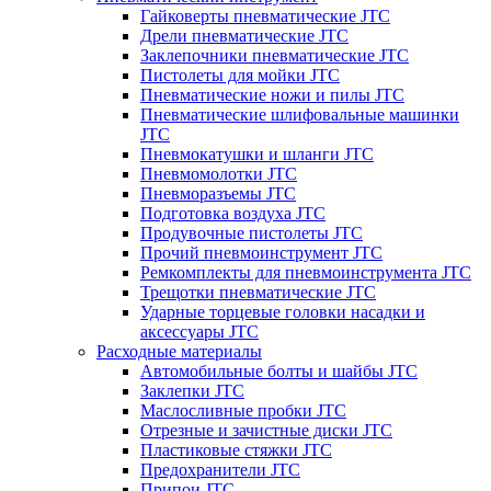
Гайковерты пневматические JTC
Дрели пневматические JTC
Заклепочники пневматические JTC
Пистолеты для мойки JTC
Пневматические ножи и пилы JTC
Пневматические шлифовальные машинки
JTC
Пневмокатушки и шланги JTC
Пневмомолотки JTC
Пневморазъемы JTC
Подготовка воздуха JTC
Продувочные пистолеты JTC
Прочий пневмоинструмент JTC
Ремкомплекты для пневмоинструмента JTC
Трещотки пневматические JTC
Ударные торцевые головки насадки и
аксессуары JTC
Расходные материалы
Автомобильные болты и шайбы JTC
Заклепки JTC
Маслосливные пробки JTC
Отрезные и зачистные диски JTC
Пластиковые стяжки JTC
Предохранители JTC
Припои JTC