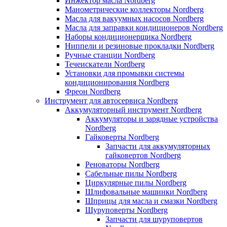
Инжектор масла Nordberg
Манометрические коллекторы Nordberg
Масла для вакуумных насосов Nordberg
Масла для заправки кондиционеров Nordberg
Наборы кондиционерщика Nordberg
Ниппели и резиновые прокладки Nordberg
Ручные станции Nordberg
Течеискатели Nordberg
Установки для промывки системы
кондиционирования Nordberg
Фреон Nordberg
Инструмент для автосервиса Nordberg
Аккумуляторный инструмент Nordberg
Аккумуляторы и зарядные устройства
Nordberg
Гайковерты Nordberg
Запчасти для аккумуляторных
гайковертов Nordberg
Реноваторы Nordberg
Сабельные пилы Nordberg
Циркулярные пилы Nordberg
Шлифовальные машинки Nordberg
Шприцы для масла и смазки Nordberg
Шуруповерты Nordberg
Запчасти для шуруповертов