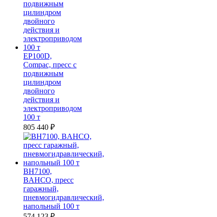
EP100D,
Compac, пресс с
подвижным
цилиндром
двойного
действия и
электроприводом
100 т
805 440
₽
BH7100,
BAHCO, пресс
гаражный,
пневмогидравлический,
напольный 100 т
574 123
₽