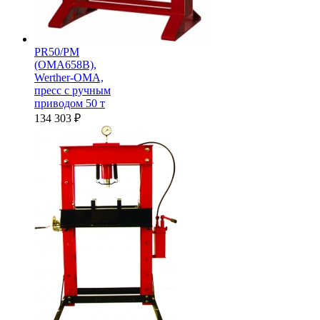
PR50/PM
(OMA658B),
Werther-OMA,
пресс с ручным
приводом 50 т
134 303
₽