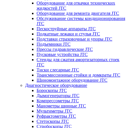
Оборудование для откачки технических
жидкостей JTC
Оборудование для ремонта двигателя JTC
Обслуживание системы кондиционирования
JTC
Пескоструйные аппараты JTC
Подкатные лежаки и стулья JTC
Подставки страховочные и упоры JTC
Подъемники JTC
Прессы гидравлические JTC
Пусковые устройства JTC
Стенды для сжатия амортизаторных стоек
JTC
Тиски слесарные JTC
Трансмиссионные стойки и домкраты JTC
Шиномонтажное оборудование JTC
Диагностическое оборудование
Бороскопы JTC
Дымогенераторы JTC
Компрессометры JTC
Манометры шинные JTC
Мультиметры JTC
Рефрактометры JTC
Стетоскопы JTC
Стробоскопы JTC