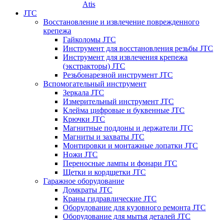
Atis
JTC
Восстановление и извлечение поврежденного
крепежа
Гайколомы JTC
Инструмент для восстановления резьбы JTC
Инструмент для извлечения крепежа
(экстракторы) JTC
Резьбонарезной инструмент JTC
Вспомогательный инструмент
Зеркала JTC
Измерительный инструмент JTC
Клейма цифровые и буквенные JTC
Крючки JTC
Магнитные поддоны и держатели JTC
Магниты и захваты JTC
Монтировки и монтажные лопатки JTC
Ножи JTC
Переносные лампы и фонари JTC
Щетки и кордщетки JTC
Гаражное оборудование
Домкраты JTC
Краны гидравлические JTC
Оборудование для кузовного ремонта JTC
Оборудование для мытья деталей JTC