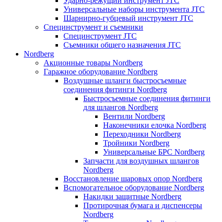
Ударно-режущий инструмент JTC
Универсальные наборы инструмента JTC
Шарнирно-губцевый инструмент JTC
Специнструмент и съемники
Специнструмент JTC
Съемники общего назначения JTC
Nordberg
Акционные товары Nordberg
Гаражное оборудование Nordberg
Воздушные шланги быстросъемные
соединения фитинги Nordberg
Быстросъемные соединения фитинги
для шлангов Nordberg
Вентили Nordberg
Наконечники елочка Nordberg
Переходники Nordberg
Тройники Nordberg
Универсальные БРС Nordberg
Запчасти для воздушных шлангов
Nordberg
Восстановление шаровых опор Nordberg
Вспомогательное оборудование Nordberg
Накидки защитные Nordberg
Протирочная бумага и диспенсеры
Nordberg