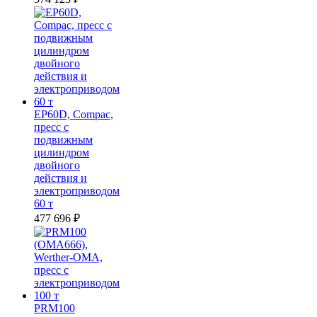
EP60D, Compac,
пресс с
подвижным
цилиндром
двойного
действия и
электроприводом
60 т
477 696
₽
PRM100