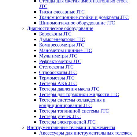
Стенды для сжатия амортизаторных стоек
JTC
Тиски слесарные JTC
Трансмиссионные стойки и домкраты JTC
Шиномонтажное оборудование JTC
Диагностическое оборудование
Бороскопы JTC
Дымогенераторы JTC
Компрессометры JTC
Манометры шинные JTC
Мультиметры JTC
Рефрактометры JTC
Стетоскопы JTC
Стробоскопы JTC
Термометры JTC
Тестеры АКБ JTC
Тестеры давления масла JTC
Тестеры для тормозной жидкости JTC
Тестеры системы охлаждения и
кондиционирования JTC
Тестеры топливной системы JTC
Тестеры утечек JTC
Тестеры электроцепей JTC
Инструментальные тележки и ложементы
Аксессуары для инструментальных тележек