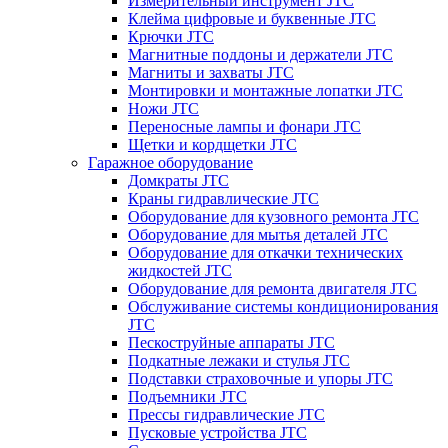
Измерительный инструмент JTC
Клейма цифровые и буквенные JTC
Крючки JTC
Магнитные поддоны и держатели JTC
Магниты и захваты JTC
Монтировки и монтажные лопатки JTC
Ножи JTC
Переносные лампы и фонари JTC
Щетки и кордщетки JTC
Гаражное оборудование
Домкраты JTC
Краны гидравлические JTC
Оборудование для кузовного ремонта JTC
Оборудование для мытья деталей JTC
Оборудование для откачки технических
жидкостей JTC
Оборудование для ремонта двигателя JTC
Обслуживание системы кондиционирования
JTC
Пескоструйные аппараты JTC
Подкатные лежаки и стулья JTC
Подставки страховочные и упоры JTC
Подъемники JTC
Прессы гидравлические JTC
Пусковые устройства JTC