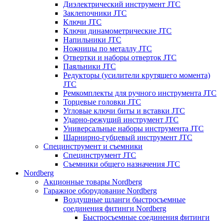
Диэлектрический инструмент JTC
Заклепочники JTC
Ключи JTC
Ключи динамометрические JTC
Напильники JTC
Ножницы по металлу JTC
Отвертки и наборы отверток JTC
Паяльники JTC
Редукторы (усилители крутящего момента)
JTC
Ремкомплекты для ручного инструмента JTC
Торцевые головки JTC
Угловые ключи биты и вставки JTC
Ударно-режущий инструмент JTC
Универсальные наборы инструмента JTC
Шарнирно-губцевый инструмент JTC
Специнструмент и съемники
Специнструмент JTC
Съемники общего назначения JTC
Nordberg
Акционные товары Nordberg
Гаражное оборудование Nordberg
Воздушные шланги быстросъемные
соединения фитинги Nordberg
Быстросъемные соединения фитинги