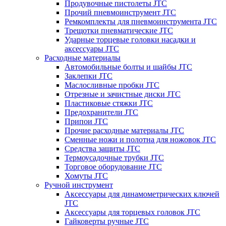
Продувочные пистолеты JTC
Прочий пневмоинструмент JTC
Ремкомплекты для пневмоинструмента JTC
Трещотки пневматические JTC
Ударные торцевые головки насадки и
аксессуары JTC
Расходные материалы
Автомобильные болты и шайбы JTC
Заклепки JTC
Маслосливные пробки JTC
Отрезные и зачистные диски JTC
Пластиковые стяжки JTC
Предохранители JTC
Припои JTC
Прочие расходные материалы JTC
Сменные ножи и полотна для ножовок JTC
Средства защиты JTC
Термоусадочные трубки JTC
Торговое оборудование JTC
Хомуты JTC
Ручной инструмент
Аксессуары для динамометрических ключей
JTC
Аксессуары для торцевых головок JTC
Гайковерты ручные JTC