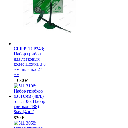
CLIPPER P248;
Набор грибов
для легковых
колес Ножка-3.8
мм. шляпка-27
мм
1 080
₽
511 3106; Набор
грибков (B8)
8мм (4шт.)
820
₽