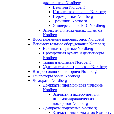
для шлангов Nordberg
Вентили Nordberg
Наконечники елочка Nordberg
Переходники Nordberg
Тройники Nordberg
Универсальные БРС Nordberg
Запчасти для воздушных шлангов
Nordberg
Восстановление шаровых опор Nordberg
Вспомогательное оборудование Nordberg
Накидки защитные Nordberg
Протирочная бумага и диспенсеры
Nordberg
Трапы напольные Nordberg
Удлинители электрические Nordberg
Выпрессовщики шкворней Nordberg
Генераторы озона Nordberg
Домкраты Nordberg
Домкраты пневмогидравлические
Nordberg
Запчасти и аксессуары для
пневмогидравлических
домкратов Nordberg
Домкраты подкатные Nordberg
Запчасти для домкратов Nordberg