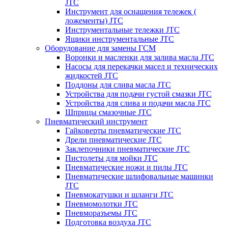
JTC
Инструмент для оснащения тележек (
ложементы) JTC
Инструментальные тележки JTC
Ящики инструментальные JTC
Оборудование для замены ГСМ
Воронки и масленки для залива масла JTC
Насосы для перекачки масел и технических
жидкостей JTC
Поддоны для слива масла JTC
Устройства для подачи густой смазки JTC
Устройства для слива и подачи масла JTC
Шприцы смазочные JTC
Пневматический инструмент
Гайковерты пневматические JTC
Дрели пневматические JTC
Заклепочники пневматические JTC
Пистолеты для мойки JTC
Пневматические ножи и пилы JTC
Пневматические шлифовальные машинки
JTC
Пневмокатушки и шланги JTC
Пневмомолотки JTC
Пневморазъемы JTC
Подготовка воздуха JTC