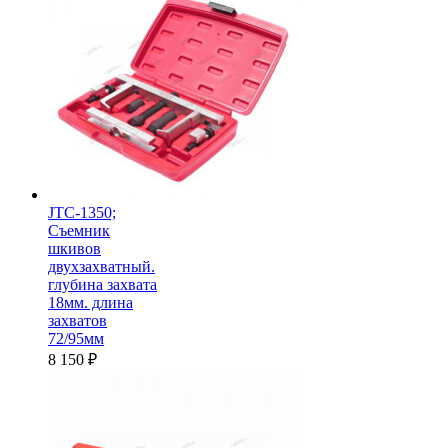
JTC-1350;
Съемник
шкивов
двухзахватный.
глубина захвата
18мм. длина
захватов
72/95мм
8 150
₽