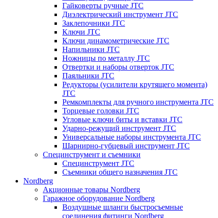
Гайковерты ручные JTC
Диэлектрический инструмент JTC
Заклепочники JTC
Ключи JTC
Ключи динамометрические JTC
Напильники JTC
Ножницы по металлу JTC
Отвертки и наборы отверток JTC
Паяльники JTC
Редукторы (усилители крутящего момента)
JTC
Ремкомплекты для ручного инструмента JTC
Торцевые головки JTC
Угловые ключи биты и вставки JTC
Ударно-режущий инструмент JTC
Универсальные наборы инструмента JTC
Шарнирно-губцевый инструмент JTC
Специнструмент и съемники
Специнструмент JTC
Съемники общего назначения JTC
Nordberg
Акционные товары Nordberg
Гаражное оборудование Nordberg
Воздушные шланги быстросъемные
соединения фитинги Nordberg