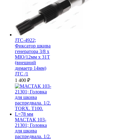
JTC-4922;
Фиксатор шкива
генератора 3/8 х
MIO/12мм х 31T
(внешний
димаетр 14мм)
JTC /1
1 400
₽
МАСТАК 103-
21301; Головка
для шкива
распредвала. 1/2.