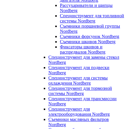
двигателя Nordberg
Рассухариватели и щипцы
Nordberg
Специнструмент для топливной
системы Nordberg
Съемники поршневой группы
Nordberg
Съемники форсунок Nordberg
Съемники шкивов Nordberg
Фиксаторы шкивов и
распредвалов Nordberg
Специнструмент для замены стекол
Nordberg
Специнструмент для подвески
Nordberg
Специнструмент для системы
охлаждения Nordberg
Специнструмент для тормозной
системы Nordberg
Специнструмент для трансмиссии
Nordberg
Специнструмент для
электрооборудования Nordberg
Съемники масляных фильтров
Nordberg