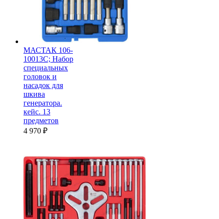
МАСТАК 106-
10013C; Набор
специальных
головок и
насадок для
шкива
генератора.
кейс. 13
предметов
4 970
₽