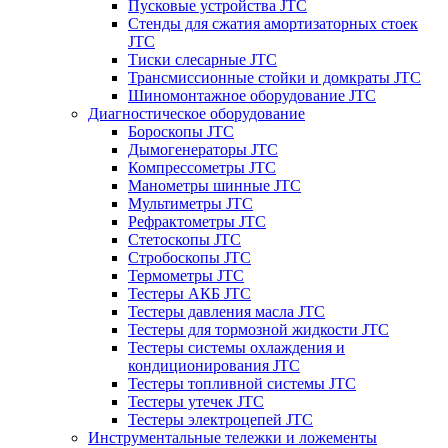
Пусковые устройства JTC
Стенды для сжатия амортизаторных стоек
JTC
Тиски слесарные JTC
Трансмиссионные стойки и домкраты JTC
Шиномонтажное оборудование JTC
Диагностическое оборудование
Бороскопы JTC
Дымогенераторы JTC
Компрессометры JTC
Манометры шинные JTC
Мультиметры JTC
Рефрактометры JTC
Стетоскопы JTC
Стробоскопы JTC
Термометры JTC
Тестеры АКБ JTC
Тестеры давления масла JTC
Тестеры для тормозной жидкости JTC
Тестеры системы охлаждения и
кондиционирования JTC
Тестеры топливной системы JTC
Тестеры утечек JTC
Тестеры электроцепей JTC
Инструментальные тележки и ложементы