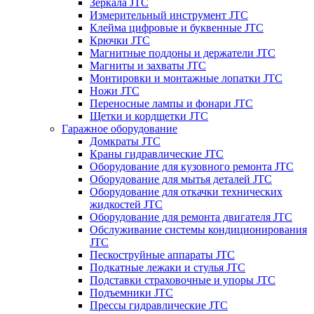
Зеркала JTC
Измерительный инструмент JTC
Клейма цифровые и буквенные JTC
Крючки JTC
Магнитные поддоны и держатели JTC
Магниты и захваты JTC
Монтировки и монтажные лопатки JTC
Ножи JTC
Переносные лампы и фонари JTC
Щетки и кордщетки JTC
Гаражное оборудование
Домкраты JTC
Краны гидравлические JTC
Оборудование для кузовного ремонта JTC
Оборудование для мытья деталей JTC
Оборудование для откачки технических
жидкостей JTC
Оборудование для ремонта двигателя JTC
Обслуживание системы кондиционирования
JTC
Пескоструйные аппараты JTC
Подкатные лежаки и стулья JTC
Подставки страховочные и упоры JTC
Подъемники JTC
Прессы гидравлические JTC