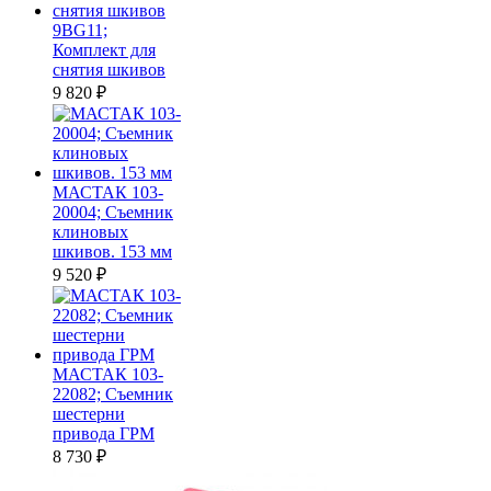
9BG11;
Комплект для
снятия шкивов
9 820
₽
МАСТАК 103-
20004; Съемник
клиновых
шкивов. 153 мм
9 520
₽
МАСТАК 103-
22082; Съемник
шестерни
привода ГРМ
8 730
₽