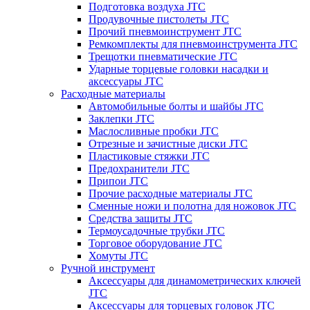
Подготовка воздуха JTC
Продувочные пистолеты JTC
Прочий пневмоинструмент JTC
Ремкомплекты для пневмоинструмента JTC
Трещотки пневматические JTC
Ударные торцевые головки насадки и
аксессуары JTC
Расходные материалы
Автомобильные болты и шайбы JTC
Заклепки JTC
Маслосливные пробки JTC
Отрезные и зачистные диски JTC
Пластиковые стяжки JTC
Предохранители JTC
Припои JTC
Прочие расходные материалы JTC
Сменные ножи и полотна для ножовок JTC
Средства защиты JTC
Термоусадочные трубки JTC
Торговое оборудование JTC
Хомуты JTC
Ручной инструмент
Аксессуары для динамометрических ключей
JTC
Аксессуары для торцевых головок JTC