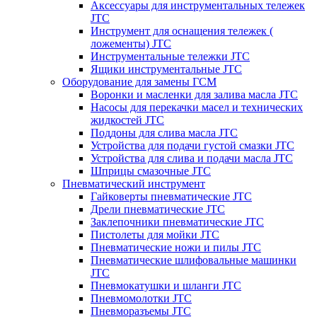
Аксессуары для инструментальных тележек
JTC
Инструмент для оснащения тележек (
ложементы) JTC
Инструментальные тележки JTC
Ящики инструментальные JTC
Оборудование для замены ГСМ
Воронки и масленки для залива масла JTC
Насосы для перекачки масел и технических
жидкостей JTC
Поддоны для слива масла JTC
Устройства для подачи густой смазки JTC
Устройства для слива и подачи масла JTC
Шприцы смазочные JTC
Пневматический инструмент
Гайковерты пневматические JTC
Дрели пневматические JTC
Заклепочники пневматические JTC
Пистолеты для мойки JTC
Пневматические ножи и пилы JTC
Пневматические шлифовальные машинки
JTC
Пневмокатушки и шланги JTC
Пневмомолотки JTC
Пневморазъемы JTC