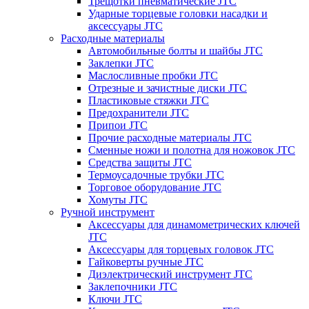
Трещотки пневматические JTC
Ударные торцевые головки насадки и
аксессуары JTC
Расходные материалы
Автомобильные болты и шайбы JTC
Заклепки JTC
Маслосливные пробки JTC
Отрезные и зачистные диски JTC
Пластиковые стяжки JTC
Предохранители JTC
Припои JTC
Прочие расходные материалы JTC
Сменные ножи и полотна для ножовок JTC
Средства защиты JTC
Термоусадочные трубки JTC
Торговое оборудование JTC
Хомуты JTC
Ручной инструмент
Аксессуары для динамометрических ключей
JTC
Аксессуары для торцевых головок JTC
Гайковерты ручные JTC
Диэлектрический инструмент JTC
Заклепочники JTC
Ключи JTC