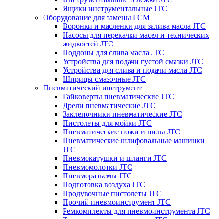
Ящики инструментальные JTC
Оборудование для замены ГСМ
Воронки и масленки для залива масла JTC
Насосы для перекачки масел и технических
жидкостей JTC
Поддоны для слива масла JTC
Устройства для подачи густой смазки JTC
Устройства для слива и подачи масла JTC
Шприцы смазочные JTC
Пневматический инструмент
Гайковерты пневматические JTC
Дрели пневматические JTC
Заклепочники пневматические JTC
Пистолеты для мойки JTC
Пневматические ножи и пилы JTC
Пневматические шлифовальные машинки
JTC
Пневмокатушки и шланги JTC
Пневмомолотки JTC
Пневморазъемы JTC
Подготовка воздуха JTC
Продувочные пистолеты JTC
Прочий пневмоинструмент JTC
Ремкомплекты для пневмоинструмента JTC