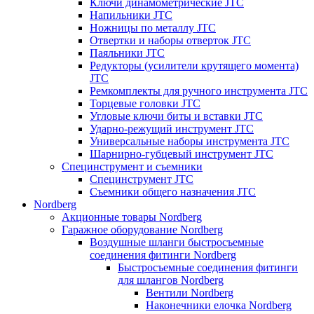
Ключи динамометрические JTC
Напильники JTC
Ножницы по металлу JTC
Отвертки и наборы отверток JTC
Паяльники JTC
Редукторы (усилители крутящего момента)
JTC
Ремкомплекты для ручного инструмента JTC
Торцевые головки JTC
Угловые ключи биты и вставки JTC
Ударно-режущий инструмент JTC
Универсальные наборы инструмента JTC
Шарнирно-губцевый инструмент JTC
Специнструмент и съемники
Специнструмент JTC
Съемники общего назначения JTC
Nordberg
Акционные товары Nordberg
Гаражное оборудование Nordberg
Воздушные шланги быстросъемные
соединения фитинги Nordberg
Быстросъемные соединения фитинги
для шлангов Nordberg
Вентили Nordberg
Наконечники елочка Nordberg