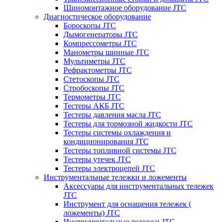
Шиномонтажное оборудование JTC
Диагностическое оборудование
Бороскопы JTC
Дымогенераторы JTC
Компрессометры JTC
Манометры шинные JTC
Мультиметры JTC
Рефрактометры JTC
Стетоскопы JTC
Стробоскопы JTC
Термометры JTC
Тестеры АКБ JTC
Тестеры давления масла JTC
Тестеры для тормозной жидкости JTC
Тестеры системы охлаждения и
кондиционирования JTC
Тестеры топливной системы JTC
Тестеры утечек JTC
Тестеры электроцепей JTC
Инструментальные тележки и ложементы
Аксессуары для инструментальных тележек
JTC
Инструмент для оснащения тележек (
ложементы) JTC
Инструментальные тележки JTC