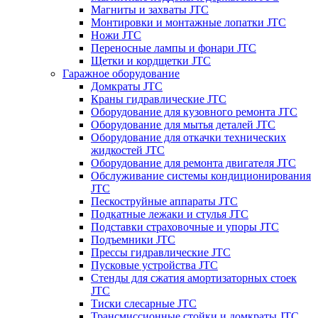
Магниты и захваты JTC
Монтировки и монтажные лопатки JTC
Ножи JTC
Переносные лампы и фонари JTC
Щетки и кордщетки JTC
Гаражное оборудование
Домкраты JTC
Краны гидравлические JTC
Оборудование для кузовного ремонта JTC
Оборудование для мытья деталей JTC
Оборудование для откачки технических
жидкостей JTC
Оборудование для ремонта двигателя JTC
Обслуживание системы кондиционирования
JTC
Пескоструйные аппараты JTC
Подкатные лежаки и стулья JTC
Подставки страховочные и упоры JTC
Подъемники JTC
Прессы гидравлические JTC
Пусковые устройства JTC
Стенды для сжатия амортизаторных стоек
JTC
Тиски слесарные JTC
Трансмиссионные стойки и домкраты JTC