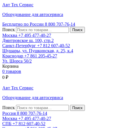
Авт
Тех
Сервис
Оборудование для автосервиса
Бесплатно по России
8 800
707-76-14
Поиск
Москва
+7 495
477-40-27
Дмитровское ш. 100, стр.2
Санкт-Петербург
+7 812
607-40-52
Шушары, ул. Пушкинская, д. 25, к.4
Краснодар
+7 861
205-45-27
Ул. Щорса 50/2
Корзина
0 товаров
0
₽
Авт
Тех
Сервис
Оборудование для автосервиса
Поиск
Россия 8 800
707-76-14
Москва
+7 495
477-40-27
СПБ
+7 812
607-40-52