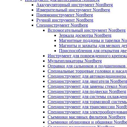
Аккумуляторный инструмент Nordberg
Измерительный инструмент Nordberg
Пневмоинструмент Nordberg
Ручной инструмент Nordberg
Специнструмент Nordberg
Вспомогательный инструмент Nordberg
Зеркала досмотра Nordberg
Магнитные поддоны и тарелки No
Магниты и захваты для мелких де
Приспособления для открытия две
Инструмент для поврежденного крепежа
Мультипликаторы Nordberg
Оправки для сальников и подшипников 
Специальные торцевые головки и насад
Специнструмент для автокондиционера 
Специнструмент для двигателя Nordber
Специнструмент для замены стекол Nor
Специнструмент для подвески Nordberg
Специнструмент для системы охлаждени
Специнструмент для тормозной системы
Специнструмент для трансмиссии Nordb
Специнструмент для электрооборудован
Съемники масляных фильтров Nordberg
Съемники облицовки и обшивки Nordbe