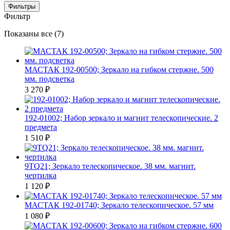
Фильтры
Фильтр
Цены:
Показаны все (7)
по
убыванию
МАСТАК 192-00500; Зеркало на гибком стержне. 500
мм. подсветка
3 270
₽
192-01002; Набор зеркало и магнит телескопические. 2
предмета
1 510
₽
9TQ21; Зеркало телескопическое. 38 мм. магнит.
чертилка
1 120
₽
МАСТАК 192-01740; Зеркало телескопическое. 57 мм
1 080
₽