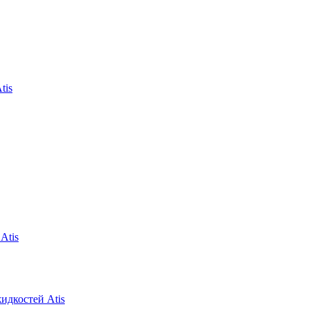
tis
Atis
идкостей Atis