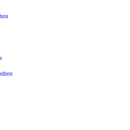
berg
g
rdberg