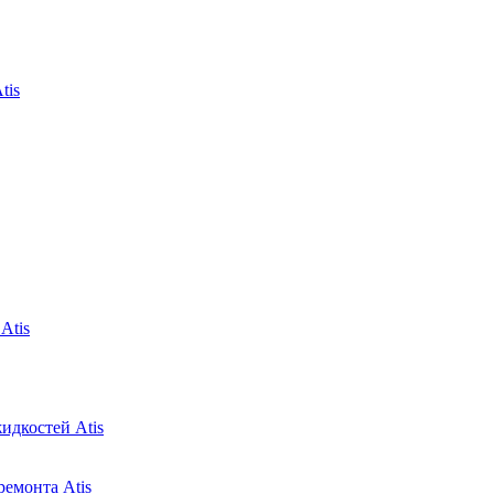
tis
Atis
идкостей Atis
ремонта Atis