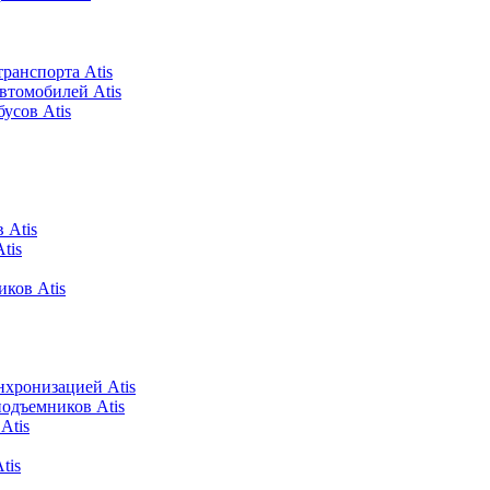
ранспорта Atis
втомобилей Atis
усов Atis
 Atis
tis
ков Atis
хронизацией Atis
подъемников Atis
Atis
tis