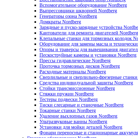
Вспомогательное оборудование Nordberg
Выпрессовщики шкворней Nordberg
Генераторы озона Nordberg
Домкраты Nordberg
Зарядные и пуско-зарядные устройства Nordbe
Кантователи для ремонта двигателей Nordber
Клепальные станки для тормозных колодок No
Оборудование для замены масла и технически
Опоры и траверсы для вывешивания двигател
Пескоструйные камеры и установки Nordberg
Прессы гидравлические Nordberg
Проточка тормозных дисков Nordberg
Расходные материалы Nordberg
Сверлильные и сверлильно-фрезерные станки
Средства индивидуальной защиты Nordberg
Стойки трансмиссионные Nordberg
Стяжки пружин Nordberg
Тестеры подвески Nordberg
Тиски слесарные и станочные Nordberg
Токарные станки Nordberg
Удаление выхлопных газов Nordberg
Ультразвуковые ванны Nordberg
Установки для мойки деталей Nordberg
Фонари переносные и стационарные аккумуля