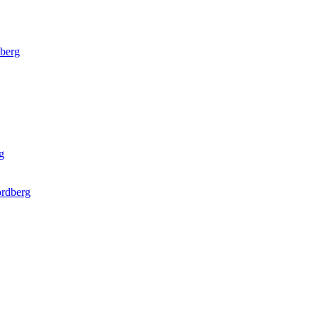
berg
g
rdberg