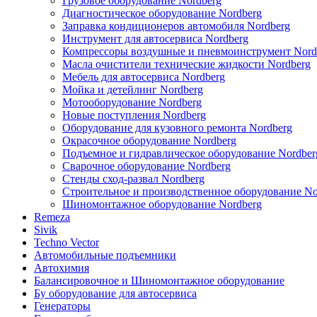
Грузовое оборудование Nordberg
Диагностическое оборудование Nordberg
Заправка кондиционеров автомобиля Nordberg
Инструмент для автосервиса Nordberg
Компрессоры воздушные и пневмоинструмент Nord
Масла очистители технические жидкости Nordberg
Мебель для автосервиса Nordberg
Мойка и детейлинг Nordberg
Мотооборудование Nordberg
Новые поступления Nordberg
Оборудование для кузовного ремонта Nordberg
Окрасочное оборудование Nordberg
Подъемное и гидравлическое оборудование Nordber
Сварочное оборудование Nordberg
Стенды сход-развал Nordberg
Строительное и производственное оборудование No
Шиномонтажное оборудование Nordberg
Remeza
Sivik
Techno Vector
Автомобильные подъемники
Автохимия
Балансировочное и Шиномонтажное оборудование
Бу оборудование для автосервиса
Генераторы