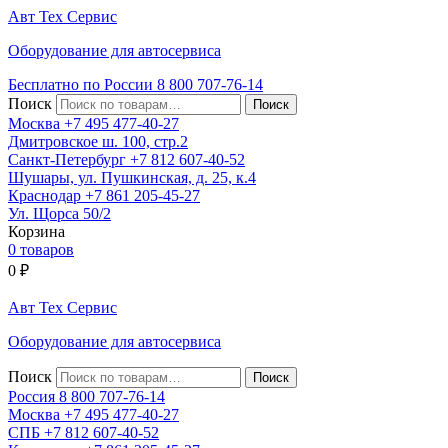
Авт
Тех
Сервис
Оборудование для автосервиса
Бесплатно по России
8 800
707-76-14
Поиск
Москва
+7 495
477-40-27
Дмитровское ш. 100, стр.2
Санкт-Петербург
+7 812
607-40-52
Шушары, ул. Пушкинская, д. 25, к.4
Краснодар
+7 861
205-45-27
Ул. Щорса 50/2
Корзина
0 товаров
0
₽
Авт
Тех
Сервис
Оборудование для автосервиса
Поиск
Россия 8 800
707-76-14
Москва
+7 495
477-40-27
СПБ
+7 812
607-40-52