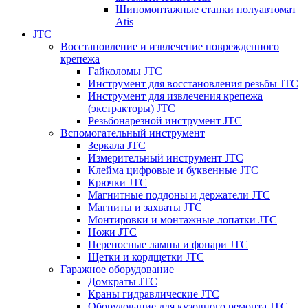
Шиномонтажные станки полуавтомат
Atis
JTC
Восстановление и извлечение поврежденного
крепежа
Гайколомы JTC
Инструмент для восстановления резьбы JTC
Инструмент для извлечения крепежа
(экстракторы) JTC
Резьбонарезной инструмент JTC
Вспомогательный инструмент
Зеркала JTC
Измерительный инструмент JTC
Клейма цифровые и буквенные JTC
Крючки JTC
Магнитные поддоны и держатели JTC
Магниты и захваты JTC
Монтировки и монтажные лопатки JTC
Ножи JTC
Переносные лампы и фонари JTC
Щетки и кордщетки JTC
Гаражное оборудование
Домкраты JTC
Краны гидравлические JTC
Оборудование для кузовного ремонта JTC