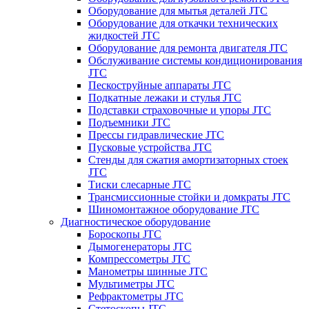
Оборудование для мытья деталей JTC
Оборудование для откачки технических
жидкостей JTC
Оборудование для ремонта двигателя JTC
Обслуживание системы кондиционирования
JTC
Пескоструйные аппараты JTC
Подкатные лежаки и стулья JTC
Подставки страховочные и упоры JTC
Подъемники JTC
Прессы гидравлические JTC
Пусковые устройства JTC
Стенды для сжатия амортизаторных стоек
JTC
Тиски слесарные JTC
Трансмиссионные стойки и домкраты JTC
Шиномонтажное оборудование JTC
Диагностическое оборудование
Бороскопы JTC
Дымогенераторы JTC
Компрессометры JTC
Манометры шинные JTC
Мультиметры JTC
Рефрактометры JTC
Стетоскопы JTC