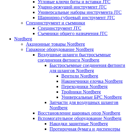
Угловые ключи биты и вставки JTC
Ударно-режущий инструмент JTC
Универсальные наборы инструмента JTC
Шарнирно-губцевый инструмент JTC
Специнструмент и съемники
Специнструмент JTC
Съемники общего назначения JTC
Nordberg
Акционные товары Nordberg
Гаражное оборудование Nordberg
Воздушные шланги быстросъемные
соединения фитинги Nordberg
Быстросъемные соединения фитинги
для шлангов Nordberg
Вентили Nordberg
Наконечники елочка Nordberg
Переходники Nordberg
Тройники Nordberg
Универсальные БРС Nordberg
Запчасти для воздушных шлангов
Nordberg
Восстановление шаровых опор Nordberg
Вспомогательное оборудование Nordberg
Накидки защитные Nordberg
Протирочная бумага и диспенсеры