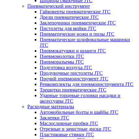
Шприцы смазочные JTC
Пневматический инструмент
Гайковерты пневматические JTC
Дрели пневматические JTC
Заклепочники пневматические JTC
Пистолеты для мойки JTC
Пневматические ножи и пилы JTC
Пневматические шлифовальные машинки
JTC
Пневмокатушки и шланги JTC
Пневмомолотки JTC
Пневморазъемы JTC
Подготовка воздуха JTC
Продувочные пистолеты JTC
Прочий пневмоинструмент JTC
Ремкомплекты для пневмоинструмента JTC
Трещотки пневматические JTC
Ударные торцевые головки насадки и
аксессуары JTC
Расходные материалы
Автомобильные болты и шайбы JTC
Заклепки JTC
Маслосливные пробки JTC
Отрезные и зачистные диски JTC
Пластиковые стяжки JTC