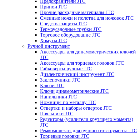
Предохранители JTC
Припои JTC
Прочие расходные материалы JTC
Сменные ножи и полотна для ножовок JTC
Средства защиты JTC
Термоусадочные трубки JTC
Торговое оборудование JTC
Хомуты JTC
Ручной инструмент
Аксессуары для динамометрических ключей
JTC
Аксессуары для торцевых головок JTC
Гайковерты ручные JTC
Диэлектрический инструмент JTC
Заклепочники JTC
Ключи JTC
Ключи динамометрические JTC
Напильники JTC
Ножницы по металлу JTC
Отвертки и наборы отверток JTC
Паяльники JTC
Редукторы (усилители крутящего момента)
JTC
Ремкомплекты для ручного инструмента JTC
Торцевые головки JTC