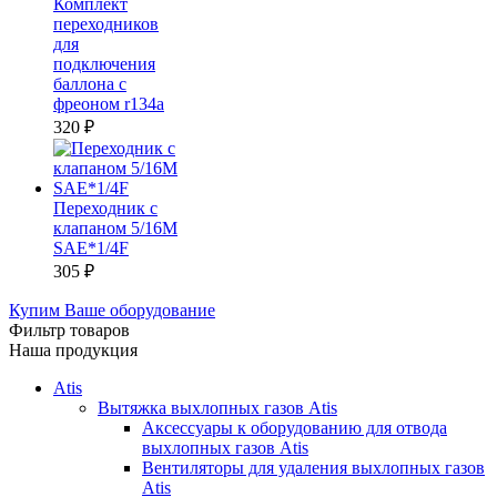
Комплект
переходников
для
подключения
баллона с
фреоном r134a
320
₽
Переходник с
клапаном 5/16M
SAE*1/4F
305
₽
Купим Ваше оборудование
Фильтр товаров
Наша продукция
Atis
Вытяжка выхлопных газов Atis
Аксессуары к оборудованию для отвода
выхлопных газов Atis
Вентиляторы для удаления выхлопных газов
Atis