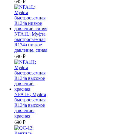
695
₽
NFA1L; Муфта
быстросъемная
R134a низкое
давление. синяя
690
₽
NFA1H; Муфта
быстросъемная
R134a высокое
давление.
красная
690
₽