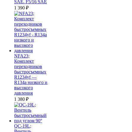
SAE. F5/16 SAE
1 390
₽
NFA23;
Комплект
переходников
быстросъемных
R1234yf —
R134a низкого и
высокого
давления
1 380
₽
QC-19L;
Вентиль