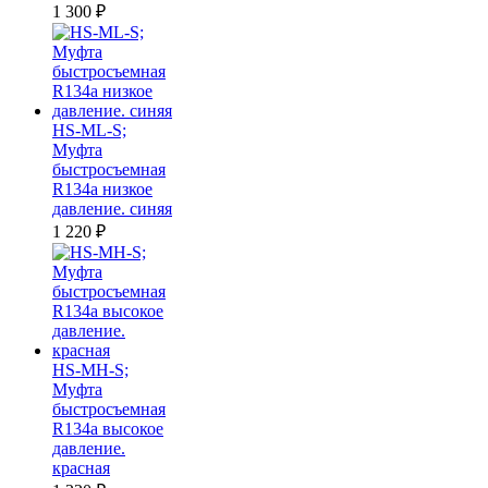
1 300
₽
HS-ML-S;
Муфта
быстросъемная
R134a низкое
давление. синяя
1 220
₽
HS-MH-S;
Муфта
быстросъемная
R134a высокое
давление.
красная