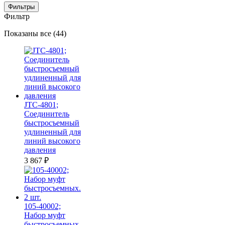
Фильтры
Фильтр
Цены:
Показаны все (44)
по
убыванию
JTC-4801;
Соединитель
быстросъемный
удлиненный для
линий высокого
давления
3 867
₽
105-40002;
Набор муфт
быстросъемных.