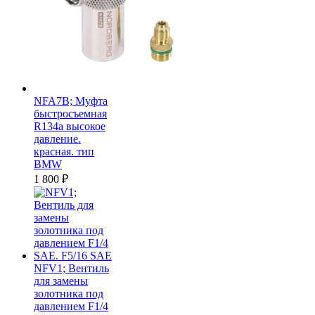
NFA7B; Муфта
быстросъемная
R134a высокое
давление.
красная. тип
BMW
1 800
₽
NFV1; Вентиль
для замены
золотника под
давлением F1/4