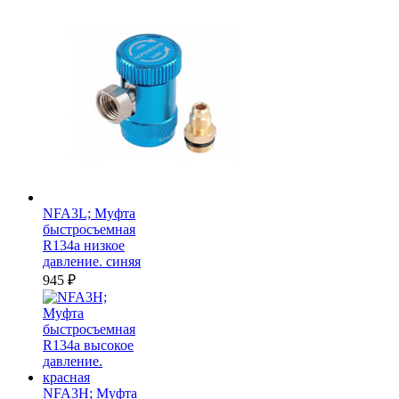
NFA3L; Муфта
быстросъемная
R134a низкое
давление. синяя
945
₽
NFA3H; Муфта