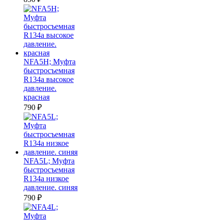
NFA5H; Муфта
быстросъемная
R134a высокое
давление.
красная
790
₽
NFA5L; Муфта
быстросъемная
R134a низкое
давление. синяя
790
₽