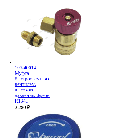
105-40014;
Муфта
быстросъемная с
вентилем.
высокого
давления. фреон
R134a
2 280
₽