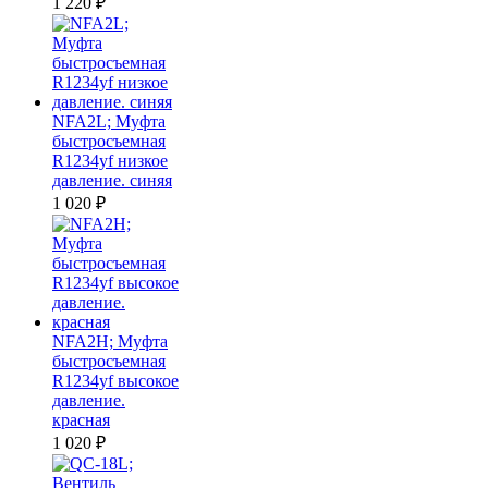
1 220
₽
NFA2L; Муфта
быстросъемная
R1234yf низкое
давление. синяя
1 020
₽
NFA2H; Муфта
быстросъемная
R1234yf высокое
давление.
красная
1 020
₽