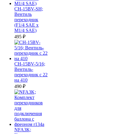
CH-15BV-SH;
Вентиль
переходник
(F1/4 SAE x
M1/4 SAE)
495
₽
CH-15BV-5/16;
Вентиль-
переходник с 22
на 410
490
₽
NFA3K;