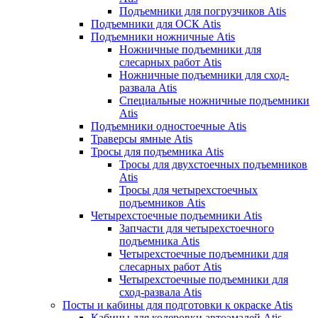
Подъемники для погрузчиков Atis
Подъемники для ОСК Atis
Подъемники ножничные Atis
Ножничные подъемники для
слесарных работ Atis
Ножничные подъемники для сход-
развала Atis
Специальные ножничные подъемники
Atis
Подъемники одностоечные Atis
Траверсы ямные Atis
Тросы для подъемника Atis
Тросы для двухстоечных подъемников
Atis
Тросы для четырехстоечных
подъемников Atis
Четырехстоечные подъемники Atis
Запчасти для четырехстоечного
подъемника Atis
Четырехстоечные подъемники для
слесарных работ Atis
Четырехстоечные подъемники для
сход-развала Atis
Посты и кабины для подготовки к окраске Atis
Кабины для колеровки автоэмалей Atis