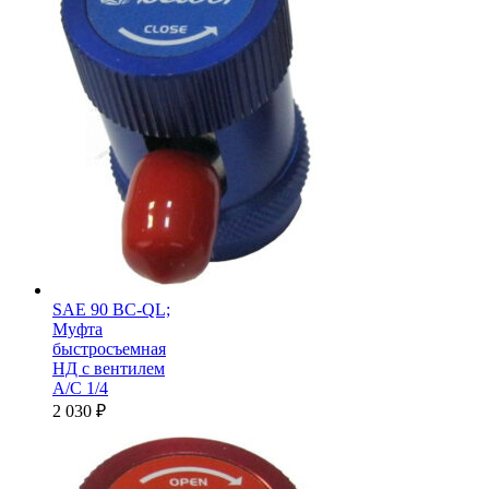
SAE 90 BC-QL;
Муфта
быстросъемная
НД с вентилем
А/С 1/4
2 030
₽