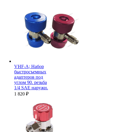
VHF-A; Набор
быстросъемных
адаптеров под
углом 90. резьба
1/4 SAE наружн.
1 820
₽