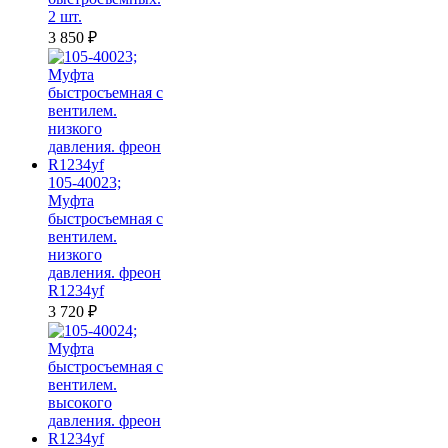
2 шт.
3 850
₽
105-40023;
Муфта
быстросъемная с
вентилем.
низкого
давления. фреон
R1234yf
3 720
₽