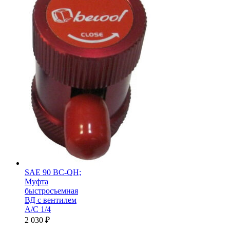
SAE 90 BC-QH;
Муфта
быстросъемная
ВД с вентилем
А/С 1/4
2 030
₽