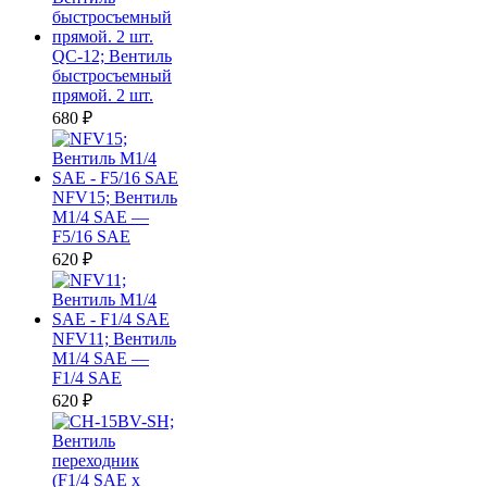
QC-12; Вентиль
быстросъемный
прямой. 2 шт.
680
₽
NFV15; Вентиль
M1/4 SAE —
F5/16 SAE
620
₽
NFV11; Вентиль
M1/4 SAE —
F1/4 SAE
620
₽