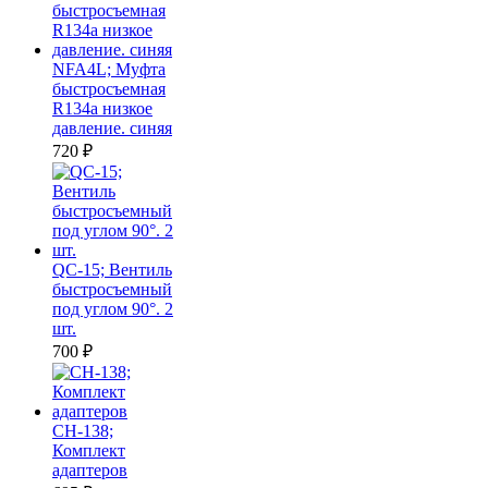
NFA4L; Муфта
быстросъемная
R134a низкое
давление. синяя
720
₽
QC-15; Вентиль
быстросъемный
под углом 90°. 2
шт.
700
₽
CH-138;
Комплект
адаптеров