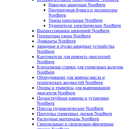
Накидки защитные Nordberg
Протирочная бумага и диспенсеры
Nordberg
Трапы напольные Nordberg
Удлинители электрические Nordberg
Выпрессовщики шкворней Nordberg
Генераторы озона Nordberg
Домкраты Nordberg
Зарядные и пуско-зарядные устройства
Nordberg
Кантователи для ремонта двигателей
Nordberg
Клепальные станки для тормозных колодок
Nordberg
Оборудование для замены масла и
технических жидкостей Nordberg
Опоры и траверсы для вывешивания
двигателя Nordberg
Пескоструйные камеры и установки
Nordberg
Прессы гидравлические Nordberg
Проточка тормозных дисков Nordberg
Расходные материалы Nordberg
Сверлильные и сверлильно-фрезерные