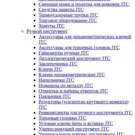
Сменные ножи и полотна для ножовок JTC
Средства защиты JTC
Термоусадочные трубки JTC
Торговое оборудование JTC
Хомуты JTC
Ручной инструмент
Аксессуары для динамометрических ключей
JTC
Аксессуары для торцевых головок JTC
Гайковерты ручные JTC
Диэлектрический инструмент JTC
Заклепочники JTC
Ключи JTC
Ключи динамометрические JTC
Напильники JTC
Ножницы по металлу JTC
Отвертки и наборы отверток JTC
Паяльники JTC
Редукторы (усилители крутящего момента)
JTC
Ремкомплекты для ручного инструмента JTC
Торцевые головки JTC
Угловые ключи биты и вставки JTC
Ударно-режущий инструмент JTC
Универсальные наборы инструмента JTC