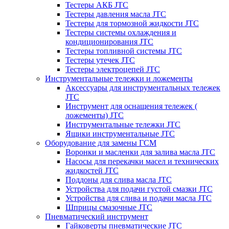
Тестеры АКБ JTC
Тестеры давления масла JTC
Тестеры для тормозной жидкости JTC
Тестеры системы охлаждения и
кондиционирования JTC
Тестеры топливной системы JTC
Тестеры утечек JTC
Тестеры электроцепей JTC
Инструментальные тележки и ложементы
Аксессуары для инструментальных тележек
JTC
Инструмент для оснащения тележек (
ложементы) JTC
Инструментальные тележки JTC
Ящики инструментальные JTC
Оборудование для замены ГСМ
Воронки и масленки для залива масла JTC
Насосы для перекачки масел и технических
жидкостей JTC
Поддоны для слива масла JTC
Устройства для подачи густой смазки JTC
Устройства для слива и подачи масла JTC
Шприцы смазочные JTC
Пневматический инструмент
Гайковерты пневматические JTC