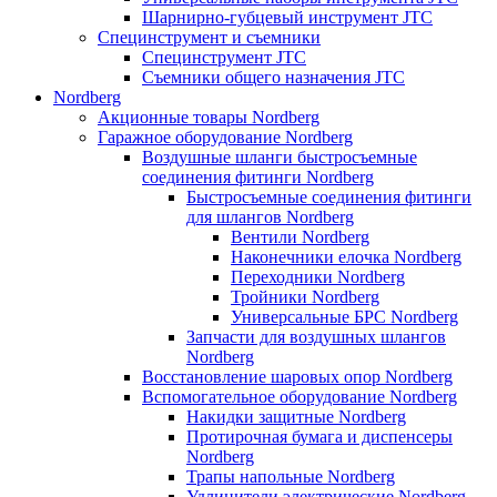
Шарнирно-губцевый инструмент JTC
Специнструмент и съемники
Специнструмент JTC
Съемники общего назначения JTC
Nordberg
Акционные товары Nordberg
Гаражное оборудование Nordberg
Воздушные шланги быстросъемные
соединения фитинги Nordberg
Быстросъемные соединения фитинги
для шлангов Nordberg
Вентили Nordberg
Наконечники елочка Nordberg
Переходники Nordberg
Тройники Nordberg
Универсальные БРС Nordberg
Запчасти для воздушных шлангов
Nordberg
Восстановление шаровых опор Nordberg
Вспомогательное оборудование Nordberg
Накидки защитные Nordberg
Протирочная бумага и диспенсеры
Nordberg
Трапы напольные Nordberg
Удлинители электрические Nordberg