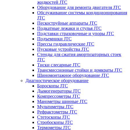
жидкостей JTC
Оборудование для ремонта двигателя JTC
Обслуживание системы кондиционирования
JTC
Пескоструйные аппараты JTC
Подкатные лежаки и стулья JTC
Подставки страховочные и упоры JTC
Подъемники JTC
Прессы гидравлические JTC
Пусковые устройства JTC
Стенды для сжатия амортизаторных стоек
JTC
Тиски слесарные JTC
Трансмиссионные стойки и домкраты JTC
Шиномонтажное оборудование JTC
Диагностическое оборудование
Бороскопы JTC
Дымогенераторы JTC
Компрессометры JTC
Манометры шинные JTC
Мультиметры JTC
Рефрактометры JTC
Стетоскопы JTC
Стробоскопы JTC
Термометры JTC