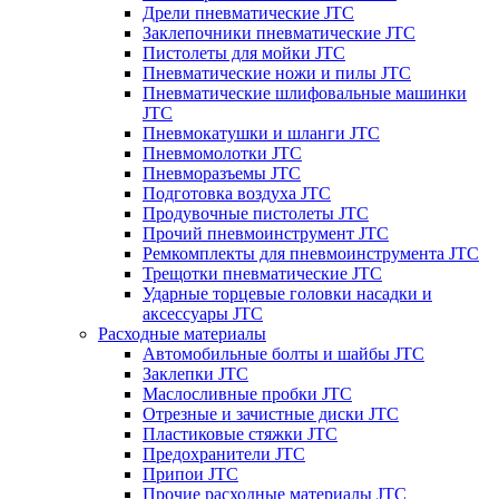
Дрели пневматические JTC
Заклепочники пневматические JTC
Пистолеты для мойки JTC
Пневматические ножи и пилы JTC
Пневматические шлифовальные машинки
JTC
Пневмокатушки и шланги JTC
Пневмомолотки JTC
Пневморазъемы JTC
Подготовка воздуха JTC
Продувочные пистолеты JTC
Прочий пневмоинструмент JTC
Ремкомплекты для пневмоинструмента JTC
Трещотки пневматические JTC
Ударные торцевые головки насадки и
аксессуары JTC
Расходные материалы
Автомобильные болты и шайбы JTC
Заклепки JTC
Маслосливные пробки JTC
Отрезные и зачистные диски JTC
Пластиковые стяжки JTC
Предохранители JTC
Припои JTC
Прочие расходные материалы JTC