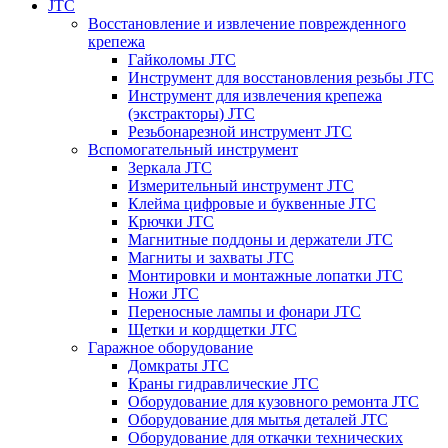
JTC
Восстановление и извлечение поврежденного
крепежа
Гайколомы JTC
Инструмент для восстановления резьбы JTC
Инструмент для извлечения крепежа
(экстракторы) JTC
Резьбонарезной инструмент JTC
Вспомогательный инструмент
Зеркала JTC
Измерительный инструмент JTC
Клейма цифровые и буквенные JTC
Крючки JTC
Магнитные поддоны и держатели JTC
Магниты и захваты JTC
Монтировки и монтажные лопатки JTC
Ножи JTC
Переносные лампы и фонари JTC
Щетки и кордщетки JTC
Гаражное оборудование
Домкраты JTC
Краны гидравлические JTC
Оборудование для кузовного ремонта JTC
Оборудование для мытья деталей JTC
Оборудование для откачки технических