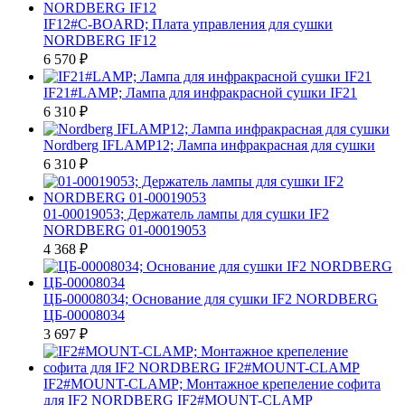
IF12#C-BOARD; Плата управления для сушки
NORDBERG IF12
6 570
₽
IF21#LAMP; Лампа для инфракрасной сушки IF21
6 310
₽
Nordberg IFLAMP12; Лампа инфракрасная для сушки
6 310
₽
01-00019053; Держатель лампы для сушки IF2
NORDBERG 01-00019053
4 368
₽
ЦБ-00008034; Основание для сушки IF2 NORDBERG
ЦБ-00008034
3 697
₽
IF2#MOUNT-CLAMP; Монтажное крепеление софита
для IF2 NORDBERG IF2#MOUNT-CLAMP