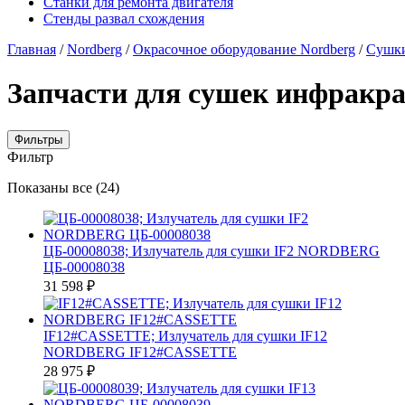
Станки для ремонта двигателя
Стенды развал схождения
Главная
/
Nordberg
/
Окрасочное оборудование Nordberg
/
Сушки
Запчасти для сушек инфракр
Фильтры
Фильтр
Цены:
Показаны все (24)
по
убыванию
ЦБ-00008038; Излучатель для сушки IF2 NORDBERG
ЦБ-00008038
31 598
₽
IF12#CASSETTE; Излучатель для сушки IF12
NORDBERG IF12#CASSETTE
28 975
₽