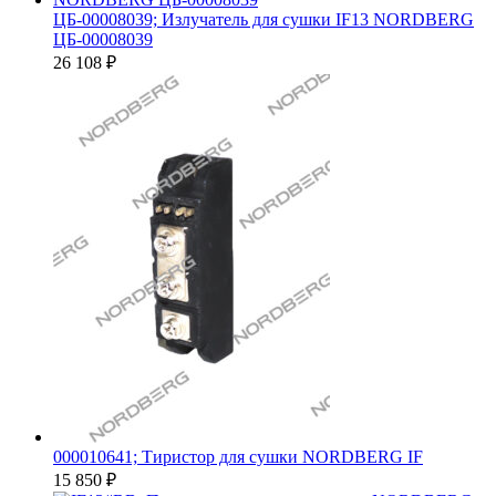
ЦБ-00008039; Излучатель для сушки IF13 NORDBERG
ЦБ-00008039
26 108
₽
000010641; Тиристор для сушки NORDBERG IF
15 850
₽