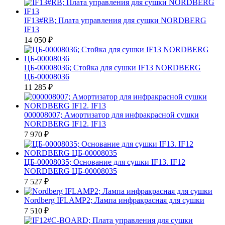
IF13#RB; Плата управления для сушки NORDBERG
IF13
14 050
₽
ЦБ-00008036; Стойка для сушки IF13 NORDBERG
ЦБ-00008036
11 285
₽
000008007; Амортизатор для инфракрасной сушки
NORDBERG IF12. IF13
7 970
₽
ЦБ-00008035; Основание для сушки IF13. IF12
NORDBERG ЦБ-00008035
7 527
₽
Nordberg IFLAMP2; Лампа инфракрасная для сушки
7 510
₽