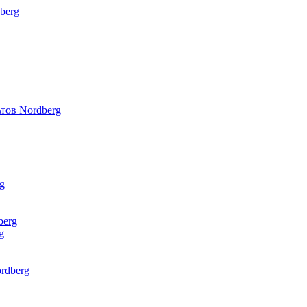
berg
тов Nordberg
g
berg
g
rdberg