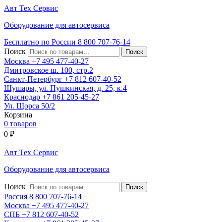
Авт
Тех
Сервис
Оборудование для автосервиса
Бесплатно по России
8 800
707-76-14
Поиск
Москва
+7 495
477-40-27
Дмитровское ш. 100, стр.2
Санкт-Петербург
+7 812
607-40-52
Шушары, ул. Пушкинская, д. 25, к.4
Краснодар
+7 861
205-45-27
Ул. Щорса 50/2
Корзина
0 товаров
0
₽
Авт
Тех
Сервис
Оборудование для автосервиса
Поиск
Россия 8 800
707-76-14
Москва
+7 495
477-40-27
СПБ
+7 812
607-40-52