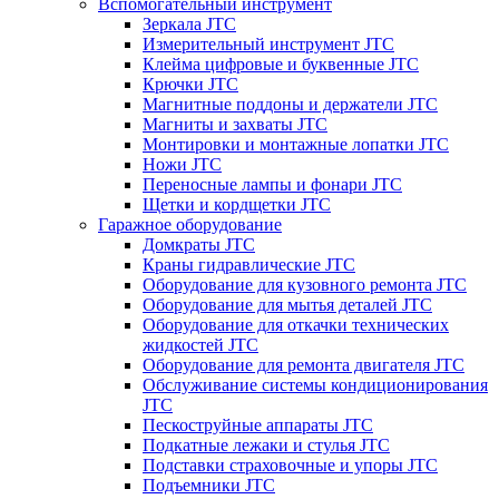
Вспомогательный инструмент
Зеркала JTC
Измерительный инструмент JTC
Клейма цифровые и буквенные JTC
Крючки JTC
Магнитные поддоны и держатели JTC
Магниты и захваты JTC
Монтировки и монтажные лопатки JTC
Ножи JTC
Переносные лампы и фонари JTC
Щетки и кордщетки JTC
Гаражное оборудование
Домкраты JTC
Краны гидравлические JTC
Оборудование для кузовного ремонта JTC
Оборудование для мытья деталей JTC
Оборудование для откачки технических
жидкостей JTC
Оборудование для ремонта двигателя JTC
Обслуживание системы кондиционирования
JTC
Пескоструйные аппараты JTC
Подкатные лежаки и стулья JTC
Подставки страховочные и упоры JTC
Подъемники JTC