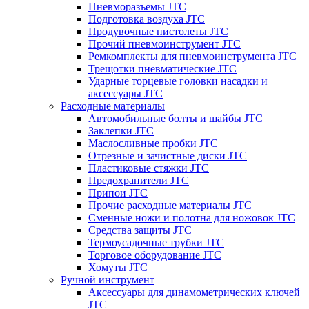
Пневморазъемы JTC
Подготовка воздуха JTC
Продувочные пистолеты JTC
Прочий пневмоинструмент JTC
Ремкомплекты для пневмоинструмента JTC
Трещотки пневматические JTC
Ударные торцевые головки насадки и
аксессуары JTC
Расходные материалы
Автомобильные болты и шайбы JTC
Заклепки JTC
Маслосливные пробки JTC
Отрезные и зачистные диски JTC
Пластиковые стяжки JTC
Предохранители JTC
Припои JTC
Прочие расходные материалы JTC
Сменные ножи и полотна для ножовок JTC
Средства защиты JTC
Термоусадочные трубки JTC
Торговое оборудование JTC
Хомуты JTC
Ручной инструмент
Аксессуары для динамометрических ключей
JTC