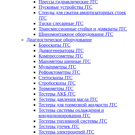
Прессы гидравлические JTC
Пусковые устройства JTC
Стенды для сжатия амортизаторных стоек
JTC
Тиски слесарные JTC
Трансмиссионные стойки и домкраты JTC
Шиномонтажное оборудование JTC
Диагностическое оборудование
Бороскопы JTC
Дымогенераторы JTC
Компрессометры JTC
Манометры шинные JTC
Мультиметры JTC
Рефрактометры JTC
Стетоскопы JTC
Стробоскопы JTC
Термометры JTC
Тестеры АКБ JTC
Тестеры давления масла JTC
Тестеры для тормозной жидкости JTC
Тестеры системы охлаждения и
кондиционирования JTC
Тестеры топливной системы JTC
Тестеры утечек JTC
Тестеры электроцепей JTC