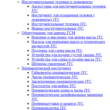
Инструментальные тележки и ложементы
Аксессуары для инструментальных тележек
JTC
Инструмент для оснащения тележек (
ложементы) JTC
Инструментальные тележки JTC
Ящики инструментальные JTC
Оборудование для замены ГСМ
Воронки и масленки для залива масла JTC
Насосы для перекачки масел и технических
жидкостей JTC
Поддоны для слива масла JTC
Устройства для подачи густой смазки JTC
Устройства для слива и подачи масла JTC
Шприцы смазочные JTC
Пневматический инструмент
Гайковерты пневматические JTC
Дрели пневматические JTC
Заклепочники пневматические JTC
Пистолеты для мойки JTC
Пневматические ножи и пилы JTC
Пневматические шлифовальные машинки
JTC
Пневмокатушки и шланги JTC
Пневмомолотки JTC