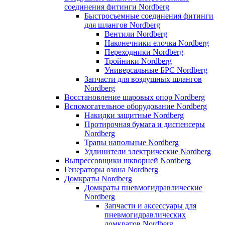
соединения фитинги Nordberg
Быстросъемные соединения фитинги
для шлангов Nordberg
Вентили Nordberg
Наконечники елочка Nordberg
Переходники Nordberg
Тройники Nordberg
Универсальные БРС Nordberg
Запчасти для воздушных шлангов
Nordberg
Восстановление шаровых опор Nordberg
Вспомогательное оборудование Nordberg
Накидки защитные Nordberg
Протирочная бумага и диспенсеры
Nordberg
Трапы напольные Nordberg
Удлинители электрические Nordberg
Выпрессовщики шкворней Nordberg
Генераторы озона Nordberg
Домкраты Nordberg
Домкраты пневмогидравлические
Nordberg
Запчасти и аксессуары для
пневмогидравлических
домкратов Nordberg