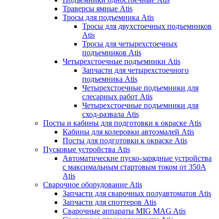
Траверсы ямные Atis
Тросы для подъемника Atis
Тросы для двухстоечных подъемников
Atis
Тросы для четырехстоечных
подъемников Atis
Четырехстоечные подъемники Atis
Запчасти для четырехстоечного
подъемника Atis
Четырехстоечные подъемники для
слесарных работ Atis
Четырехстоечные подъемники для
сход-развала Atis
Посты и кабины для подготовки к окраске Atis
Кабины для колеровки автоэмалей Atis
Посты для подготовки к окраске Atis
Пусковые устройства Atis
Автоматические пуско-зарядные устройства
с максимальным стартовым током от 350А
Atis
Сварочное оборудование Atis
Запчасти для сварочных полуавтоматов Atis
Запчасти для споттеров Atis
Сварочные аппараты MIG MAG Atis