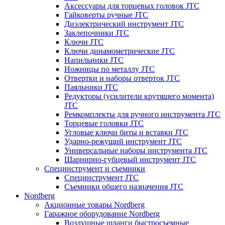
Аксессуары для торцевых головок JTC
Гайковерты ручные JTC
Диэлектрический инструмент JTC
Заклепочники JTC
Ключи JTC
Ключи динамометрические JTC
Напильники JTC
Ножницы по металлу JTC
Отвертки и наборы отверток JTC
Паяльники JTC
Редукторы (усилители крутящего момента)
JTC
Ремкомплекты для ручного инструмента JTC
Торцевые головки JTC
Угловые ключи биты и вставки JTC
Ударно-режущий инструмент JTC
Универсальные наборы инструмента JTC
Шарнирно-губцевый инструмент JTC
Специнструмент и съемники
Специнструмент JTC
Съемники общего назначения JTC
Nordberg
Акционные товары Nordberg
Гаражное оборудование Nordberg
Воздушные шланги быстросъемные