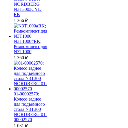
NORDBERG
N3T300#CYL-
RK
1 366
₽
N3T1000#RK;
Ремкомплект для
N3T1000
1 360
₽
01-00002570;
Колесо заднее
для подъемного
стола N3T300
NORDBERG 01-
00002570
1 031
₽