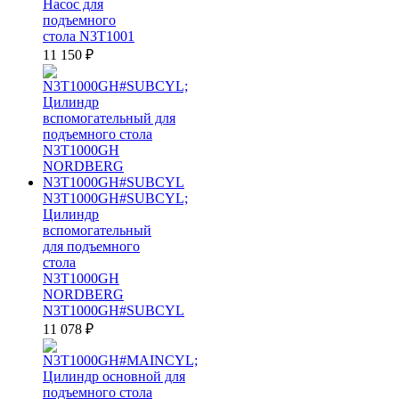
Насос для
подъемного
стола N3T1001
11 150
₽
N3T1000GH#SUBCYL;
Цилиндр
вспомогательный
для подъемного
стола
N3T1000GH
NORDBERG
N3T1000GH#SUBCYL
11 078
₽