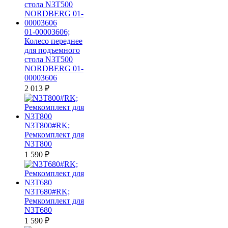
01-00003606;
Колесо переднее
для подъемного
стола N3T500
NORDBERG 01-
00003606
2 013
₽
N3T800#RK;
Ремкомплект для
N3T800
1 590
₽
N3T680#RK;
Ремкомплект для
N3T680
1 590
₽