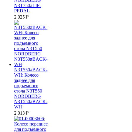
NORDBERG
N3T750#LIF-
PEDAL
2 025
₽
N3T550#BACK-
WH; Колесо
заднее для
подъемного
стола N3T550
NORDBERG
N3T550#BACK-
WH
2 013
₽