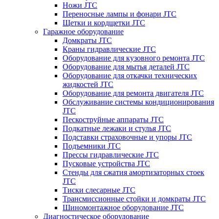
Ножи JTC
Переносные лампы и фонари JTC
Щетки и кордщетки JTC
Гаражное оборудование
Домкраты JTC
Краны гидравлические JTC
Оборудование для кузовного ремонта JTC
Оборудование для мытья деталей JTC
Оборудование для откачки технических
жидкостей JTC
Оборудование для ремонта двигателя JTC
Обслуживание системы кондиционирования
JTC
Пескоструйные аппараты JTC
Подкатные лежаки и стулья JTC
Подставки страховочные и упоры JTC
Подъемники JTC
Прессы гидравлические JTC
Пусковые устройства JTC
Стенды для сжатия амортизаторных стоек
JTC
Тиски слесарные JTC
Трансмиссионные стойки и домкраты JTC
Шиномонтажное оборудование JTC
Диагностическое оборудование