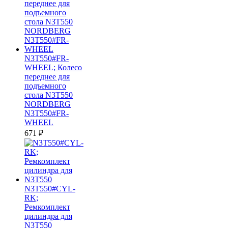
N3T550#FR-
WHEEL; Колесо
переднее для
подъемного
стола N3T550
NORDBERG
N3T550#FR-
WHEEL
671
₽
N3T550#CYL-
RK;
Ремкомплект
цилиндра для
N3T550