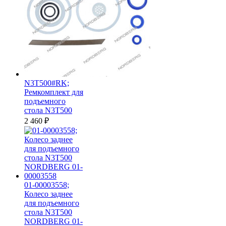
N3T500#RK;
Ремкомплект для
подъемного
стола N3T500
2 460
₽
01-00003558;
Колесо заднее
для подъемного
стола N3T500
NORDBERG 01-