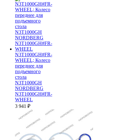
N3T1000GH#FR-
WHEEL; Колесо
переднее для
подъемного
стола
N3T1000GH
NORDBERG
N3T1000GH#FR-
WHEEL
3 941
₽