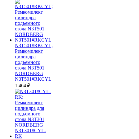
N3T501#RKCYL;
Ремкомплект
цилиндра
подъемного
стола N3T501
NORDBERG
N3T501#RKCYL
1 464
₽