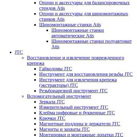
Опции и аксессуары для балансировочных
стендов Atis
Опции и аксессуары для шиномонтажных
станков Atis
Шиномонтажные станки Atis
Шиномонтажные станки
автоматические Atis
Шиномонтажные станки полуавтомат
Atis
JTC
Восстановление и извлечение поврежденного
крепежа
Гайколомы JTC
Инструмент для восстановления резьбы JTC
Инструмент для извлечения крепежа
(экстракторы) JTC
Резьбонарезной инструмент JTC
Вспомогательный инструмент
Зеркала JTC
Измерительный инструмент JTC
Клейма цифровые и буквенные JTC
Крючки JTC
Магнитные поддоны и держатели JTC
Магниты и захваты JTC
Монтировки и монтажные лопатки JTC