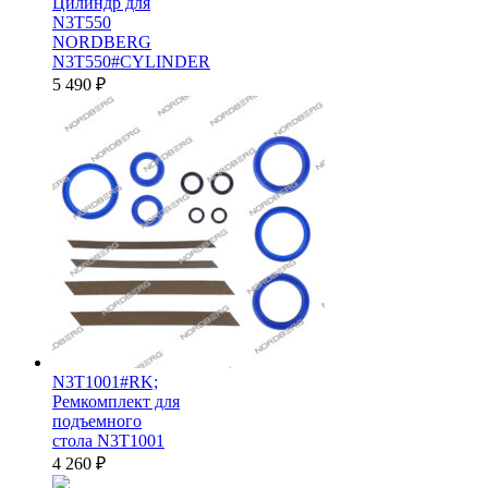
Цилиндр для
N3T550
NORDBERG
N3T550#CYLINDER
5 490
₽
N3T1001#RK;
Ремкомплект для
подъемного
стола N3T1001
4 260
₽