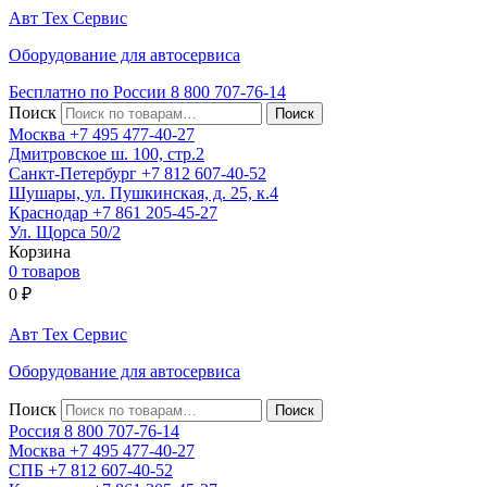
Авт
Тех
Сервис
Оборудование для автосервиса
Бесплатно по России
8 800
707-76-14
Поиск
Москва
+7 495
477-40-27
Дмитровское ш. 100, стр.2
Санкт-Петербург
+7 812
607-40-52
Шушары, ул. Пушкинская, д. 25, к.4
Краснодар
+7 861
205-45-27
Ул. Щорса 50/2
Корзина
0 товаров
0
₽
Авт
Тех
Сервис
Оборудование для автосервиса
Поиск
Россия 8 800
707-76-14
Москва
+7 495
477-40-27
СПБ
+7 812
607-40-52