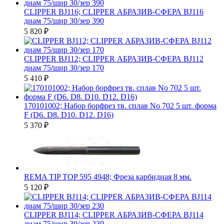
CLIPPER BJ116; CLIPPER АБРАЗИВ-СФЕРА BJ116
диам 75/шир 30/зер 390
5 820
₽
CLIPPER BJ112; CLIPPER АБРАЗИВ-СФЕРА BJ112
диам 75/шир 30/зер 170
5 410
₽
170101002; Набор борфрез тв. сплав No 702 5 шт. форма
F (D6. D8. D10. D12. D16)
5 370
₽
REMA TIP TOP 595 4948; Фреза карбидная 8 мм.
5 120
₽
CLIPPER BJ114; CLIPPER АБРАЗИВ-СФЕРА BJ114
диам 75/шир 30/зер 230