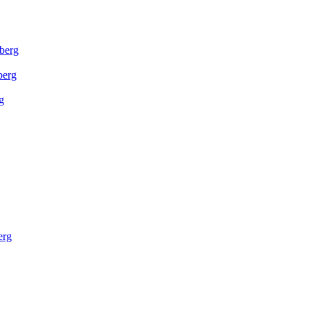
berg
berg
g
erg