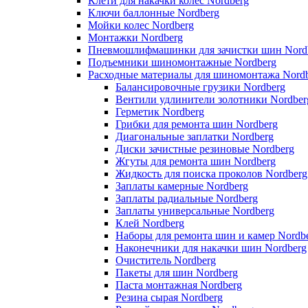
Клети для накачки колес Nordberg
Ключи баллонные Nordberg
Мойки колес Nordberg
Монтажки Nordberg
Пневмошлифмашинки для зачистки шин Nord
Подъемники шиномонтажные Nordberg
Расходные материалы для шиномонтажа Nord
Балансировочные грузики Nordberg
Вентили удлинители золотники Nordber
Герметик Nordberg
Грибки для ремонта шин Nordberg
Диагональные заплатки Nordberg
Диски зачистные резиновые Nordberg
Жгуты для ремонта шин Nordberg
Жидкость для поиска проколов Nordberg
Заплаты камерные Nordberg
Заплаты радиальные Nordberg
Заплаты универсальные Nordberg
Клей Nordberg
Наборы для ремонта шин и камер Nordb
Наконечники для накачки шин Nordberg
Очиститель Nordberg
Пакеты для шин Nordberg
Паста монтажная Nordberg
Резина сырая Nordberg