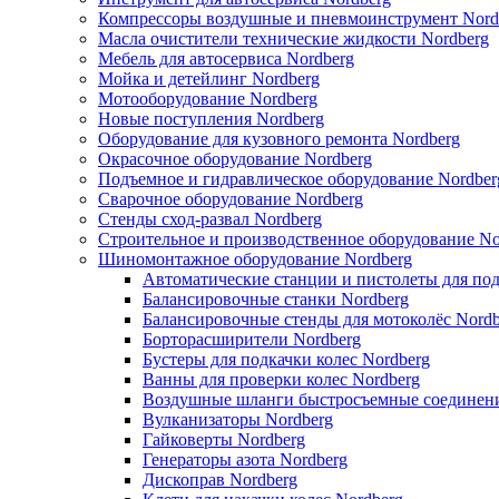
Компрессоры воздушные и пневмоинструмент Nord
Масла очистители технические жидкости Nordberg
Мебель для автосервиса Nordberg
Мойка и детейлинг Nordberg
Мотооборудование Nordberg
Новые поступления Nordberg
Оборудование для кузовного ремонта Nordberg
Окрасочное оборудование Nordberg
Подъемное и гидравлическое оборудование Nordber
Сварочное оборудование Nordberg
Стенды сход-развал Nordberg
Строительное и производственное оборудование No
Шиномонтажное оборудование Nordberg
Автоматические станции и пистолеты для по
Балансировочные станки Nordberg
Балансировочные стенды для мотоколёс Nordb
Борторасширители Nordberg
Бустеры для подкачки колес Nordberg
Ванны для проверки колес Nordberg
Воздушные шланги быстросъемные соединени
Вулканизаторы Nordberg
Гайковерты Nordberg
Генераторы азота Nordberg
Дископрав Nordberg