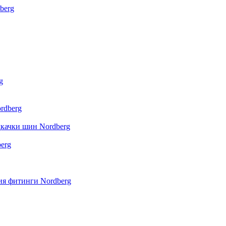
berg
g
rdberg
дкачки шин Nordberg
erg
я фитинги Nordberg