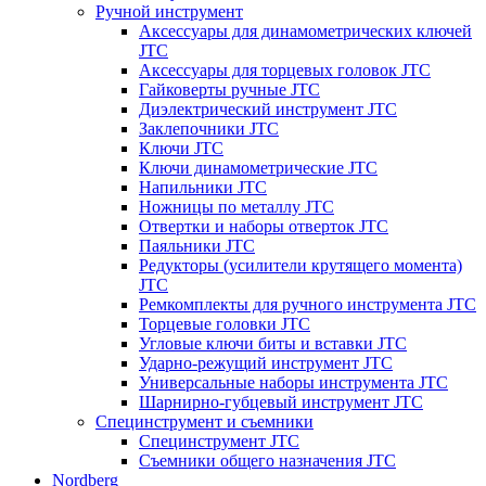
Ручной инструмент
Аксессуары для динамометрических ключей
JTC
Аксессуары для торцевых головок JTC
Гайковерты ручные JTC
Диэлектрический инструмент JTC
Заклепочники JTC
Ключи JTC
Ключи динамометрические JTC
Напильники JTC
Ножницы по металлу JTC
Отвертки и наборы отверток JTC
Паяльники JTC
Редукторы (усилители крутящего момента)
JTC
Ремкомплекты для ручного инструмента JTC
Торцевые головки JTC
Угловые ключи биты и вставки JTC
Ударно-режущий инструмент JTC
Универсальные наборы инструмента JTC
Шарнирно-губцевый инструмент JTC
Специнструмент и съемники
Специнструмент JTC
Съемники общего назначения JTC
Nordberg