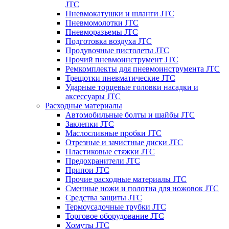
JTC
Пневмокатушки и шланги JTC
Пневмомолотки JTC
Пневморазъемы JTC
Подготовка воздуха JTC
Продувочные пистолеты JTC
Прочий пневмоинструмент JTC
Ремкомплекты для пневмоинструмента JTC
Трещотки пневматические JTC
Ударные торцевые головки насадки и
аксессуары JTC
Расходные материалы
Автомобильные болты и шайбы JTC
Заклепки JTC
Маслосливные пробки JTC
Отрезные и зачистные диски JTC
Пластиковые стяжки JTC
Предохранители JTC
Припои JTC
Прочие расходные материалы JTC
Сменные ножи и полотна для ножовок JTC
Средства защиты JTC
Термоусадочные трубки JTC
Торговое оборудование JTC
Хомуты JTC