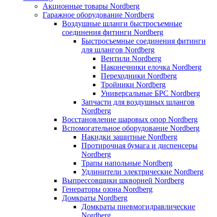
Акционные товары Nordberg
Гаражное оборудование Nordberg
Воздушные шланги быстросъемные
соединения фитинги Nordberg
Быстросъемные соединения фитинги
для шлангов Nordberg
Вентили Nordberg
Наконечники елочка Nordberg
Переходники Nordberg
Тройники Nordberg
Универсальные БРС Nordberg
Запчасти для воздушных шлангов
Nordberg
Восстановление шаровых опор Nordberg
Вспомогательное оборудование Nordberg
Накидки защитные Nordberg
Протирочная бумага и диспенсеры
Nordberg
Трапы напольные Nordberg
Удлинители электрические Nordberg
Выпрессовщики шкворней Nordberg
Генераторы озона Nordberg
Домкраты Nordberg
Домкраты пневмогидравлические
Nordberg