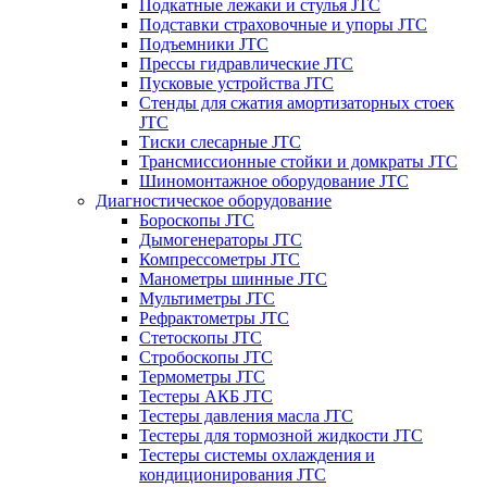
Подкатные лежаки и стулья JTC
Подставки страховочные и упоры JTC
Подъемники JTC
Прессы гидравлические JTC
Пусковые устройства JTC
Стенды для сжатия амортизаторных стоек
JTC
Тиски слесарные JTC
Трансмиссионные стойки и домкраты JTC
Шиномонтажное оборудование JTC
Диагностическое оборудование
Бороскопы JTC
Дымогенераторы JTC
Компрессометры JTC
Манометры шинные JTC
Мультиметры JTC
Рефрактометры JTC
Стетоскопы JTC
Стробоскопы JTC
Термометры JTC
Тестеры АКБ JTC
Тестеры давления масла JTC
Тестеры для тормозной жидкости JTC
Тестеры системы охлаждения и
кондиционирования JTC