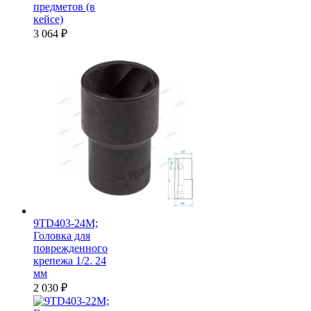
предметов (в
кейсе)
3 064
₽
9TD403-24M;
Головка для
поврежденного
крепежа 1/2. 24
мм
2 030
₽