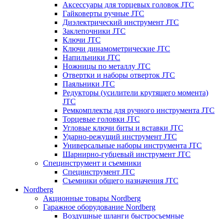
Аксессуары для торцевых головок JTC
Гайковерты ручные JTC
Диэлектрический инструмент JTC
Заклепочники JTC
Ключи JTC
Ключи динамометрические JTC
Напильники JTC
Ножницы по металлу JTC
Отвертки и наборы отверток JTC
Паяльники JTC
Редукторы (усилители крутящего момента)
JTC
Ремкомплекты для ручного инструмента JTC
Торцевые головки JTC
Угловые ключи биты и вставки JTC
Ударно-режущий инструмент JTC
Универсальные наборы инструмента JTC
Шарнирно-губцевый инструмент JTC
Специнструмент и съемники
Специнструмент JTC
Съемники общего назначения JTC
Nordberg
Акционные товары Nordberg
Гаражное оборудование Nordberg
Воздушные шланги быстросъемные