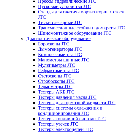
Прессы гидравлические JTC
Пусковые устройства JTC
Стенды для сжатия амортизаторных стоек
JTC
Тиски слесарные JTC
Трансмиссионные стойки и домкраты JTC
Шиномонтажное оборудование JTC
Диагностическое оборудование
Бороскопы JTC
Дымогенераторы JTC
Компрессометры JTC
Манометры шинные JTC
Мультиметры JTC
Рефрактометры JTC
Стетоскопы JTC
Стробоскопы JTC
Термометры JTC
Тестеры АКБ JTC
Тестеры давления масла JTC
Тестеры для тормозной жидкости JTC
Тестеры системы охлаждения и
кондиционирования JTC
Тестеры топливной системы JTC
Тестеры утечек JTC
Тестеры электроцепей JTC