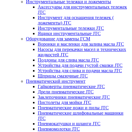
Инструментальные тележки и ложементы
Аксессуары для инструментальных тележек
JTC
Инструмент для оснащения тележек (
ложементы) JTC
Инструментальные тележки JTC
Ящики инструментальные JTC
Оборудование для замены ГСМ
Воронки и масленки для залива масла JTC
Насосы для перекачки масел и технических
жидкостей JTC
Поддоны для слива масла JTC
Устройства для подачи густой смазки JTC
Устройства для слива и подачи масла JTC
Шприцы смазочные JTC
Пневматический инструмент
Гайковерты пневматические JTC
Дрели пневматические JTC
Заклепочники пневматические JTC
Пистолеты для мойки JTC
Пневматические ножи и пилы JTC
Пневматические шлифовальные машинки
JTC
Пневмокатушки и шланги JTC
Пневмомолотки JTC