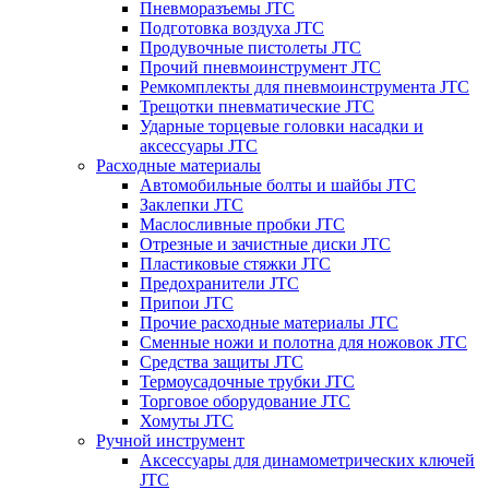
Пневморазъемы JTC
Подготовка воздуха JTC
Продувочные пистолеты JTC
Прочий пневмоинструмент JTC
Ремкомплекты для пневмоинструмента JTC
Трещотки пневматические JTC
Ударные торцевые головки насадки и
аксессуары JTC
Расходные материалы
Автомобильные болты и шайбы JTC
Заклепки JTC
Маслосливные пробки JTC
Отрезные и зачистные диски JTC
Пластиковые стяжки JTC
Предохранители JTC
Припои JTC
Прочие расходные материалы JTC
Сменные ножи и полотна для ножовок JTC
Средства защиты JTC
Термоусадочные трубки JTC
Торговое оборудование JTC
Хомуты JTC
Ручной инструмент
Аксессуары для динамометрических ключей
JTC