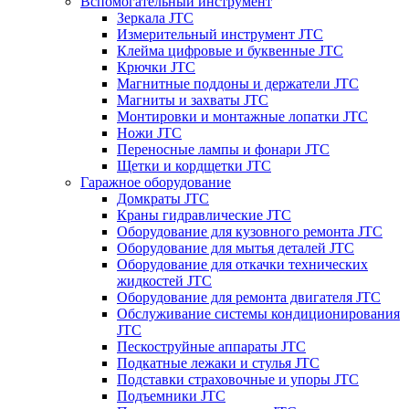
Вспомогательный инструмент
Зеркала JTC
Измерительный инструмент JTC
Клейма цифровые и буквенные JTC
Крючки JTC
Магнитные поддоны и держатели JTC
Магниты и захваты JTC
Монтировки и монтажные лопатки JTC
Ножи JTC
Переносные лампы и фонари JTC
Щетки и кордщетки JTC
Гаражное оборудование
Домкраты JTC
Краны гидравлические JTC
Оборудование для кузовного ремонта JTC
Оборудование для мытья деталей JTC
Оборудование для откачки технических
жидкостей JTC
Оборудование для ремонта двигателя JTC
Обслуживание системы кондиционирования
JTC
Пескоструйные аппараты JTC
Подкатные лежаки и стулья JTC
Подставки страховочные и упоры JTC
Подъемники JTC