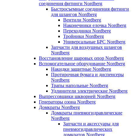
соединения фитинги Nordberg
Быстросъемные соединения фитинги
для шлангов Nordberg
Вентили Nordberg
Наконечники елочка Nordberg
Переходники Nordberg
Тройники Nordberg
Универсальные БРС Nordberg
Запчасти для воздушных шлангов
Nordberg
Восстановление шаровых опор Nordberg
Вспомогательное оборудование Nordberg
Накидки защитные Nordberg
Протирочная бумага и диспенсеры
Nordberg
Трапы напольные Nordberg
Удлинители электрические Nordberg
Выпрессовщики шкворней Nordberg
Генераторы озона Nordberg
Домкраты Nordberg
Домкраты пневмогидравлические
Nordberg
Запчасти и аксессуары для
пневмогидравлических
домкратов Nordberg