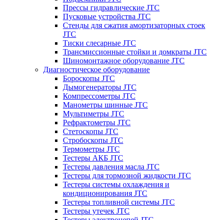
Прессы гидравлические JTC
Пусковые устройства JTC
Стенды для сжатия амортизаторных стоек
JTC
Тиски слесарные JTC
Трансмиссионные стойки и домкраты JTC
Шиномонтажное оборудование JTC
Диагностическое оборудование
Бороскопы JTC
Дымогенераторы JTC
Компрессометры JTC
Манометры шинные JTC
Мультиметры JTC
Рефрактометры JTC
Стетоскопы JTC
Стробоскопы JTC
Термометры JTC
Тестеры АКБ JTC
Тестеры давления масла JTC
Тестеры для тормозной жидкости JTC
Тестеры системы охлаждения и
кондиционирования JTC
Тестеры топливной системы JTC
Тестеры утечек JTC
Тестеры электроцепей JTC