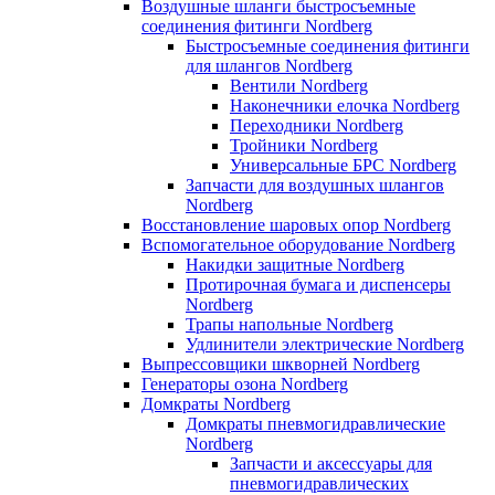
Воздушные шланги быстросъемные
соединения фитинги Nordberg
Быстросъемные соединения фитинги
для шлангов Nordberg
Вентили Nordberg
Наконечники елочка Nordberg
Переходники Nordberg
Тройники Nordberg
Универсальные БРС Nordberg
Запчасти для воздушных шлангов
Nordberg
Восстановление шаровых опор Nordberg
Вспомогательное оборудование Nordberg
Накидки защитные Nordberg
Протирочная бумага и диспенсеры
Nordberg
Трапы напольные Nordberg
Удлинители электрические Nordberg
Выпрессовщики шкворней Nordberg
Генераторы озона Nordberg
Домкраты Nordberg
Домкраты пневмогидравлические
Nordberg
Запчасти и аксессуары для
пневмогидравлических