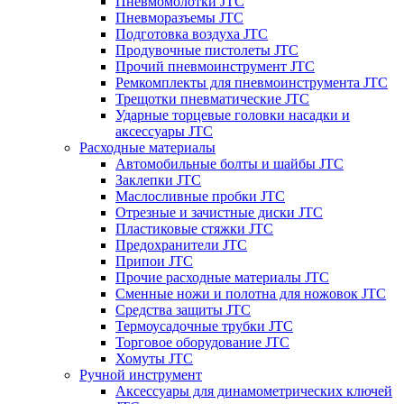
Пневмомолотки JTC
Пневморазъемы JTC
Подготовка воздуха JTC
Продувочные пистолеты JTC
Прочий пневмоинструмент JTC
Ремкомплекты для пневмоинструмента JTC
Трещотки пневматические JTC
Ударные торцевые головки насадки и
аксессуары JTC
Расходные материалы
Автомобильные болты и шайбы JTC
Заклепки JTC
Маслосливные пробки JTC
Отрезные и зачистные диски JTC
Пластиковые стяжки JTC
Предохранители JTC
Припои JTC
Прочие расходные материалы JTC
Сменные ножи и полотна для ножовок JTC
Средства защиты JTC
Термоусадочные трубки JTC
Торговое оборудование JTC
Хомуты JTC
Ручной инструмент
Аксессуары для динамометрических ключей