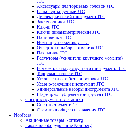
JTC
Аксессуары для торцевых головок JTC
Гайковерты ручные JTC
Диэлектрический инструмент JTC
Заклепочники JTC
Ключи JTC
Ключи динамометрические JTC
Напильники JTC
Ножницы по металлу JTC
Отвертки и наборы отверток JTC
Паяльники JTC
Редукторы (усилители крутящего момента)
JTC
Ремкомплекты для ручного инструмента JTC
Торцевые головки JTC
Угловые ключи биты и вставки JTC
Ударно-режущий инструмент JTC
Универсальные наборы инструмента JTC
Шарнирно-губцевый инструмент JTC
Специнструмент и съемники
Специнструмент JTC
Съемники общего назначения JTC
Nordberg
Акционные товары Nordberg
Гаражное оборудование Nordberg