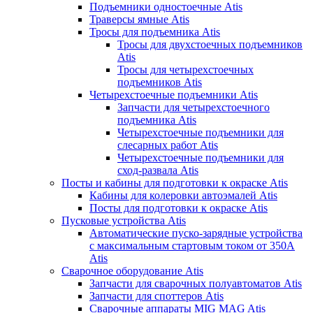
Подъемники одностоечные Atis
Траверсы ямные Atis
Тросы для подъемника Atis
Тросы для двухстоечных подъемников
Atis
Тросы для четырехстоечных
подъемников Atis
Четырехстоечные подъемники Atis
Запчасти для четырехстоечного
подъемника Atis
Четырехстоечные подъемники для
слесарных работ Atis
Четырехстоечные подъемники для
сход-развала Atis
Посты и кабины для подготовки к окраске Atis
Кабины для колеровки автоэмалей Atis
Посты для подготовки к окраске Atis
Пусковые устройства Atis
Автоматические пуско-зарядные устройства
с максимальным стартовым током от 350А
Atis
Сварочное оборудование Atis
Запчасти для сварочных полуавтоматов Atis
Запчасти для споттеров Atis
Сварочные аппараты MIG MAG Atis