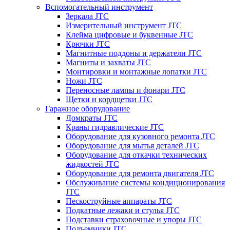
Вспомогательный инструмент
Зеркала JTC
Измерительный инструмент JTC
Клейма цифровые и буквенные JTC
Крючки JTC
Магнитные поддоны и держатели JTC
Магниты и захваты JTC
Монтировки и монтажные лопатки JTC
Ножи JTC
Переносные лампы и фонари JTC
Щетки и кордщетки JTC
Гаражное оборудование
Домкраты JTC
Краны гидравлические JTC
Оборудование для кузовного ремонта JTC
Оборудование для мытья деталей JTC
Оборудование для откачки технических
жидкостей JTC
Оборудование для ремонта двигателя JTC
Обслуживание системы кондиционирования
JTC
Пескоструйные аппараты JTC
Подкатные лежаки и стулья JTC
Подставки страховочные и упоры JTC
Подъемники JTC