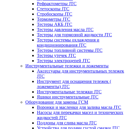
Рефрактометры JTC
Стетоскопы JTC
Стробоскопы JTC
Термометры JTC
Тестеры АКБ JTC
Тестеры давления масла JTC
Тестеры для тормозной жидкости JTC
Тестеры системы охлаждения и
кондиционирования JTC
Тестеры топливной системы JTC
Тестеры утечек JTC
Тестеры электроцепей JTC
Инструментальные тележки и ложементы
Аксессуары для инструментальных тележек
JTC
Инструмент для оснащения тележек (
ложементы) JTC
Инструментальные тележки JTC
Ящики инструментальные JTC
Оборудование для замены ГСМ
Воронки и масленки для залива масла JTC
Насосы для перекачки масел и технических
жидкостей JTC
Поддоны для слива масла JTC
Устройства для подачи густой смазки JTC