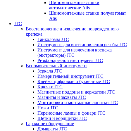
Шиномонтажные станки
автоматические Atis
Шиномонтажные станки полуавтомат
Atis
JTC
Восстановление и извлечение поврежденного
крепежа
Гайколомы JTC
Инструмент для восстановления резьбы JTC
Инструмент для извлечения крепежа
(экстракторы) JTC
Резьбонарезной инструмент JTC
Вспомогательный инструмент
Зеркала JTC
Измерительный инструмент JTC
Клейма цифровые и буквенные JTC
Крючки JTC
Магнитные поддоны и держатели JTC
Магниты и захваты JTC
Монтировки и монтажные лопатки JTC
Ножи JTC
Переносные лампы и фонари JTC
Щетки и кордщетки JTC
Гаражное оборудование
Домкраты JTC