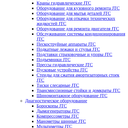
Краны гидравлические JTC
Оборудование для кузовного ремонта JTC
Оборудование для мытья деталей JTC
Оборудование для откачки технических
жидкостей JTC
Оборудование для ремонта двигателя JTC
Обслуживание системы кондиционирования
JTC
Пескоструйные аппараты JTC
Подкатные лежаки и стулья JTC
Подставки страховочные и упоры JTC
Подъемники JTC
Прессы гидравлические JTC
Пусковые устройства JTC
Стенды для сжатия амортизаторных стоек
JTC
Тиски слесарные JTC
Трансмиссионные стойки и домкраты JTC
Шиномонтажное оборудование JTC
Диагностическое оборудование
Бороскопы JTC
Дымогенераторы JTC
Компрессометры JTC
Манометры шинные JTC
Мультиметры JTC