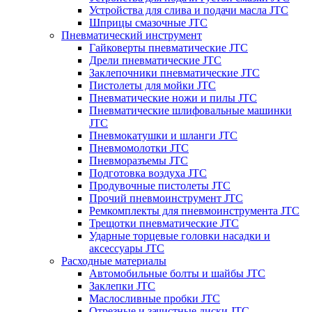
Устройства для слива и подачи масла JTC
Шприцы смазочные JTC
Пневматический инструмент
Гайковерты пневматические JTC
Дрели пневматические JTC
Заклепочники пневматические JTC
Пистолеты для мойки JTC
Пневматические ножи и пилы JTC
Пневматические шлифовальные машинки
JTC
Пневмокатушки и шланги JTC
Пневмомолотки JTC
Пневморазъемы JTC
Подготовка воздуха JTC
Продувочные пистолеты JTC
Прочий пневмоинструмент JTC
Ремкомплекты для пневмоинструмента JTC
Трещотки пневматические JTC
Ударные торцевые головки насадки и
аксессуары JTC
Расходные материалы
Автомобильные болты и шайбы JTC
Заклепки JTC
Маслосливные пробки JTC
Отрезные и зачистные диски JTC