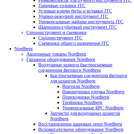
Ремкомплекты для ручного инструмента JTC
Торцевые головки JTC
Угловые ключи биты и вставки JTC
Ударно-режущий инструмент JTC
Универсальные наборы инструмента JTC
Шарнирно-губцевый инструмент JTC
Специнструмент и съемники
Специнструмент JTC
Съемники общего назначения JTC
Nordberg
Акционные товары Nordberg
Гаражное оборудование Nordberg
Воздушные шланги быстросъемные
соединения фитинги Nordberg
Быстросъемные соединения фитинги
для шлангов Nordberg
Вентили Nordberg
Наконечники елочка Nordberg
Переходники Nordberg
Тройники Nordberg
Универсальные БРС Nordberg
Запчасти для воздушных шлангов
Nordberg
Восстановление шаровых опор Nordberg
Вспомогательное оборудование Nordberg