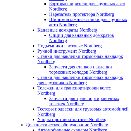
Борторасширители для грузовых авто
Nordberg
Нарезатель протектора Nordberg
Шиномонтажные станки для грузовых
авто Nordberg
Канавные домкраты Nordberg
Опции для канавных домкратов
Nordberg
Подъемники грузовые Nordberg
Ручной инструмент Nordberg
Станки для наклепки тормозных накладок
Nordberg
Запчасти для станков наклепки
тормозных колодок Nordberg
Станки для наклепки тормозных накладок
для грузовиков Nordberg
Тележки для транспортировки колес
Nordberg
Запчасти для транспортировочных
тележек Nordberg
Тестеры подвески для грузовых автомобилей
Nordberg
Упоры противооткатные Nordberg
Диагностическое оборудование Nordberg
Автомобильные сканеры Nordberg