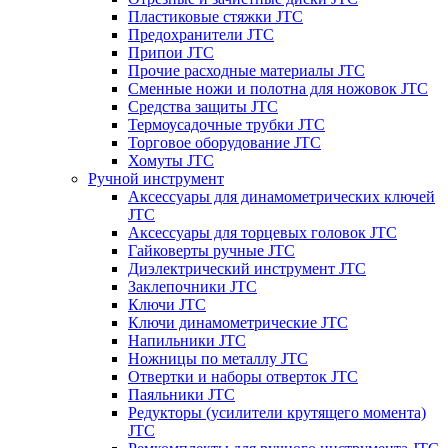
Пластиковые стяжки JTC
Предохранители JTC
Припои JTC
Прочие расходные материалы JTC
Сменные ножи и полотна для ножовок JTC
Средства защиты JTC
Термоусадочные трубки JTC
Торговое оборудование JTC
Хомуты JTC
Ручной инструмент
Аксессуары для динамометрических ключей
JTC
Аксессуары для торцевых головок JTC
Гайковерты ручные JTC
Диэлектрический инструмент JTC
Заклепочники JTC
Ключи JTC
Ключи динамометрические JTC
Напильники JTC
Ножницы по металлу JTC
Отвертки и наборы отверток JTC
Паяльники JTC
Редукторы (усилители крутящего момента)
JTC