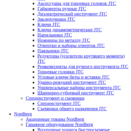
Аксессуары для торцевых головок JTC
Гайковерты ручные JTC
Диэлектрический инструмент JTC
Заклепочники JTC
Ключи JTC
Ключи динамометрические JTC
Напильники JTC
Ножницы по металлу JTC
Отвертки и наборы отверток JTC
Паяльники JTC
Редукторы (усилители крутящего момента)
JTC
Ремкомплекты для ручного инструмента JTC
Торцевые головки JTC
Угловые ключи биты и вставки JTC
Ударно-режущий инструмент JTC
Универсальные наборы инструмента JTC
Шарнирно-губцевый инструмент JTC
Специнструмент и съемники
Специнструмент JTC
Съемники общего назначения JTC
Nordberg
Акционные товары Nordberg
Гаражное оборудование Nordberg
Воздушные шланги быстросъемные