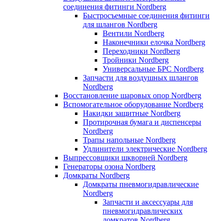
соединения фитинги Nordberg
Быстросъемные соединения фитинги
для шлангов Nordberg
Вентили Nordberg
Наконечники елочка Nordberg
Переходники Nordberg
Тройники Nordberg
Универсальные БРС Nordberg
Запчасти для воздушных шлангов
Nordberg
Восстановление шаровых опор Nordberg
Вспомогательное оборудование Nordberg
Накидки защитные Nordberg
Протирочная бумага и диспенсеры
Nordberg
Трапы напольные Nordberg
Удлинители электрические Nordberg
Выпрессовщики шкворней Nordberg
Генераторы озона Nordberg
Домкраты Nordberg
Домкраты пневмогидравлические
Nordberg
Запчасти и аксессуары для
пневмогидравлических
домкратов Nordberg