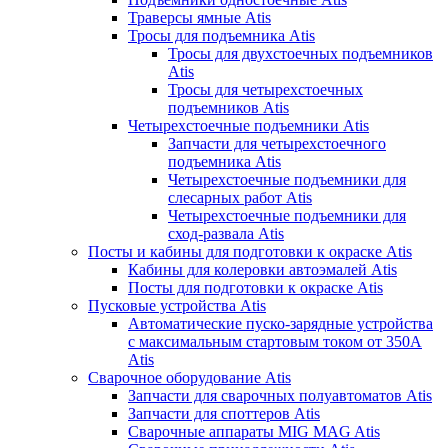
Траверсы ямные Atis
Тросы для подъемника Atis
Тросы для двухстоечных подъемников
Atis
Тросы для четырехстоечных
подъемников Atis
Четырехстоечные подъемники Atis
Запчасти для четырехстоечного
подъемника Atis
Четырехстоечные подъемники для
слесарных работ Atis
Четырехстоечные подъемники для
сход-развала Atis
Посты и кабины для подготовки к окраске Atis
Кабины для колеровки автоэмалей Atis
Посты для подготовки к окраске Atis
Пусковые устройства Atis
Автоматические пуско-зарядные устройства
с максимальным стартовым током от 350А
Atis
Сварочное оборудование Atis
Запчасти для сварочных полуавтоматов Atis
Запчасти для споттеров Atis
Сварочные аппараты MIG MAG Atis