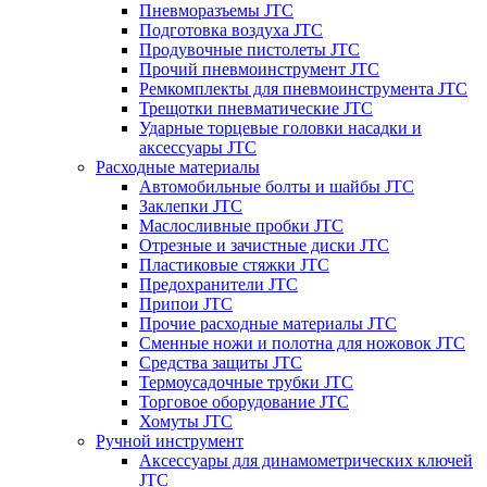
Пневморазъемы JTC
Подготовка воздуха JTC
Продувочные пистолеты JTC
Прочий пневмоинструмент JTC
Ремкомплекты для пневмоинструмента JTC
Трещотки пневматические JTC
Ударные торцевые головки насадки и
аксессуары JTC
Расходные материалы
Автомобильные болты и шайбы JTC
Заклепки JTC
Маслосливные пробки JTC
Отрезные и зачистные диски JTC
Пластиковые стяжки JTC
Предохранители JTC
Припои JTC
Прочие расходные материалы JTC
Сменные ножи и полотна для ножовок JTC
Средства защиты JTC
Термоусадочные трубки JTC
Торговое оборудование JTC
Хомуты JTC
Ручной инструмент
Аксессуары для динамометрических ключей
JTC