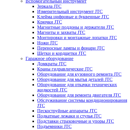
Вспомогательный инструмент
Зеркала JTC
Измерительный инструмент JTC
Клейма цифровые и буквенные JTC
Крючки JTC
Магнитные поддоны и держатели JTC
Магниты и захваты JTC
Монтировки и монтажные лопатки JTC
Ножи JTC
Переносные лампы и фонари JTC
Щетки и кордщетки JTC
Гаражное оборудование
Домкраты JTC
Краны гидравлические JTC
Оборудование для кузовного ремонта JTC
Оборудование для мытья деталей JTC
Оборудование для откачки технических
жидкостей JTC
Оборудование для ремонта двигателя JTC
Обслуживание системы кондиционирования
JTC
Пескоструйные аппараты JTC
Подкатные лежаки и стулья JTC
Подставки страховочные и упоры JTC
Подъемники JTC