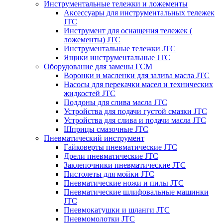
Инструментальные тележки и ложементы
Аксессуары для инструментальных тележек
JTC
Инструмент для оснащения тележек (
ложементы) JTC
Инструментальные тележки JTC
Ящики инструментальные JTC
Оборудование для замены ГСМ
Воронки и масленки для залива масла JTC
Насосы для перекачки масел и технических
жидкостей JTC
Поддоны для слива масла JTC
Устройства для подачи густой смазки JTC
Устройства для слива и подачи масла JTC
Шприцы смазочные JTC
Пневматический инструмент
Гайковерты пневматические JTC
Дрели пневматические JTC
Заклепочники пневматические JTC
Пистолеты для мойки JTC
Пневматические ножи и пилы JTC
Пневматические шлифовальные машинки
JTC
Пневмокатушки и шланги JTC
Пневмомолотки JTC