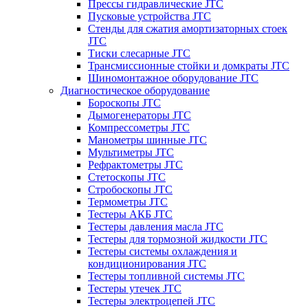
Прессы гидравлические JTC
Пусковые устройства JTC
Стенды для сжатия амортизаторных стоек
JTC
Тиски слесарные JTC
Трансмиссионные стойки и домкраты JTC
Шиномонтажное оборудование JTC
Диагностическое оборудование
Бороскопы JTC
Дымогенераторы JTC
Компрессометры JTC
Манометры шинные JTC
Мультиметры JTC
Рефрактометры JTC
Стетоскопы JTC
Стробоскопы JTC
Термометры JTC
Тестеры АКБ JTC
Тестеры давления масла JTC
Тестеры для тормозной жидкости JTC
Тестеры системы охлаждения и
кондиционирования JTC
Тестеры топливной системы JTC
Тестеры утечек JTC
Тестеры электроцепей JTC