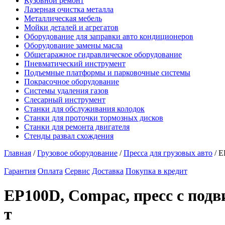
Кузовной ремонт
Лазерная очистка металла
Металлическая мебель
Мойки деталей и агрегатов
Оборудование для заправки авто кондиционеров
Оборудование замены масла
Общегаражное гидравлическое оборудование
Пневматический инструмент
Подъемные платформы и парковочные системы
Покрасочное оборудование
Системы удаления газов
Слесарный инструмент
Станки для обслуживания колодок
Станки для проточки тормозных дисков
Станки для ремонта двигателя
Стенды развал схождения
Главная
/
Грузовое оборудование
/
Пресса для грузовых авто
/ E
Гарантия
Оплата
Сервис
Доставка
Покупка в кредит
EP100D, Compac, пресс с под
т