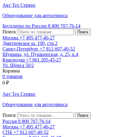
Авт
Тех
Сервис
Оборудование для автосервиса
Бесплатно по России
8 800
707-76-14
Поиск
Москва
+7 495
477-40-27
Дмитровское ш. 100, стр.2
Санкт-Петербург
+7 812
607-40-52
Шушары, ул. Пушкинская, д. 25, к.4
Краснодар
+7 861
205-45-27
Ул. Щорса 50/2
Корзина
0 товаров
0
₽
Авт
Тех
Сервис
Оборудование для автосервиса
Поиск
Россия 8 800
707-76-14
Москва
+7 495
477-40-27
СПБ
+7 812
607-40-52