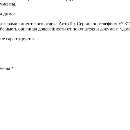
кументы.
ходимо:
еджерами клиентского отдела АвтоТех Сервис по телефону +7 812
ебе иметь оригинал доверенности от покупателя и документ удо
не гарантируется.
ечены
*