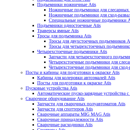
Подъемники ножничные Atis
Ножничные подъемники для слесарных р
Ножничные подъемники для сход-развал
Специальные ножничные подъемники A
Подъемники одностоечные Atis
Траверсы ямные Atis
Тросы для подъемника Atis
Тросы для двухстоечных подъемников At
Тросы для четырехстоечных подъемнико
Четырехстоечные подъемники Atis
Запчасти для четырехстоечного подъемн
Четырехстоечные подъемники для слеса
Четырехстоечные подъемники для сход-р
Посты и кабины для подготовки к окраске Atis
Кабины для колеровки автоэмалей Atis
Посты для подготовки к окраске Atis
Пусковые устройства Atis
Автоматические пуско-зарядные устройства с
Сварочное оборудование Atis
Запчасти для сварочных полуавтоматов Atis
Запчасти для споттеров Atis
Сварочные аппараты MIG MAG Atis
Сварочные принадлежности Atis
Сварочные расходники Atis
Споттеры Atis