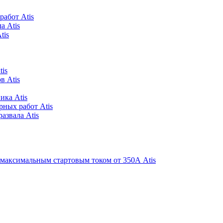
абот Atis
а Atis
tis
is
в Atis
ика Atis
рных работ Atis
азвала Atis
 максимальным стартовым током от 350А Atis