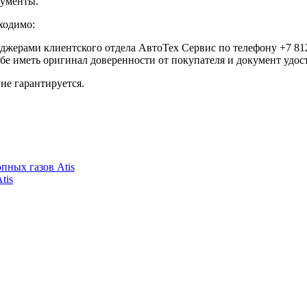
кументы.
ходимо:
еджерами клиентского отдела АвтоТех Сервис по телефону +7 812
ебе иметь оригинал доверенности от покупателя и документ удо
не гарантируется.
пных газов Atis
tis