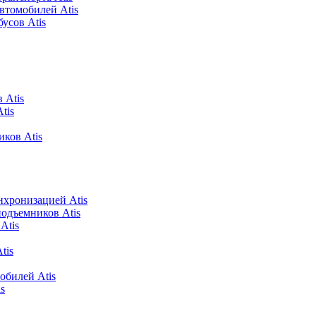
втомобилей Atis
усов Atis
 Atis
tis
ков Atis
хронизацией Atis
подъемников Atis
Atis
tis
обилей Atis
s