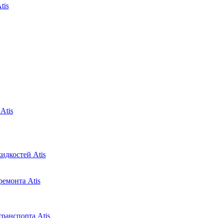
tis
Atis
идкостей Atis
ремонта Atis
ранспорта Atis