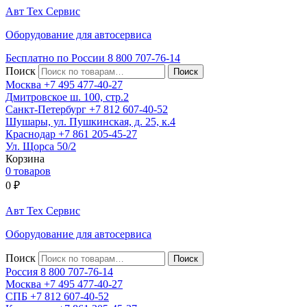
Авт
Тех
Сервис
Оборудование для автосервиса
Бесплатно по России
8 800
707-76-14
Поиск
Москва
+7 495
477-40-27
Дмитровское ш. 100, стр.2
Санкт-Петербург
+7 812
607-40-52
Шушары, ул. Пушкинская, д. 25, к.4
Краснодар
+7 861
205-45-27
Ул. Щорса 50/2
Корзина
0 товаров
0
₽
Авт
Тех
Сервис
Оборудование для автосервиса
Поиск
Россия 8 800
707-76-14
Москва
+7 495
477-40-27
СПБ
+7 812
607-40-52